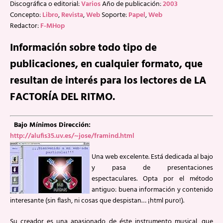
Discográfica o editorial:
Varios
Año de publicación:
2003
Concepto:
Libro
,
Revista
,
Web
Soporte:
Papel
,
Web
Redactor:
F-MHop
Información sobre todo tipo de
publicaciones, en cualquier formato, que
resultan de interés para los lectores de LA
FACTORÍA DEL RITMO.
Bajo Mínimos
Dirección:
http://alufis35.uv.es/~jose/framind.html
Una web excelente. Está dedicada al bajo
y pasa de presentaciones
espectaculares. Opta por el método
antiguo: buena información y contenido
interesante (sin flash, ni cosas que despistan… ¡html puro!).
Su creador es una apasionado de éste instrumento musical, que