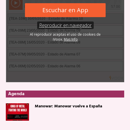
Agenda
Manowar: Manowar vuelve a España