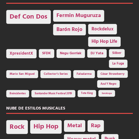
Fermin Muguruza
Def Con Dos
Barón Rojo
Rockdelux
Hip Hop Life
SFDK
Negu Gorriak
XpresidentX
DJ Yata
Sôber
La Fuga
Mario San Miguel
Collector's Series
Falsalarma
César Strawberry
Azul Y Negro
Tote King
Reincidentes
Santander Music Festival 2019
Saratoga
NUBE DE ESTILOS MUSICALES
Hip Hop
Metal
Rap
Rock