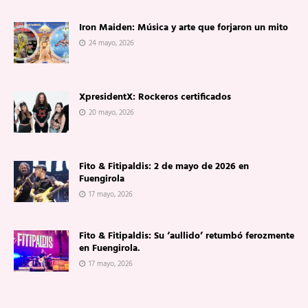
Iron Maiden: Música y arte que forjaron un mito
24 mayo, 2026
XpresidentX: Rockeros certificados
20 mayo, 2026
Fito & Fitipaldis: 2 de mayo de 2026 en
Fuengirola
17 mayo, 2026
Fito & Fitipaldis: Su ‘aullido’ retumbó ferozmente
en Fuengirola.
17 mayo, 2026