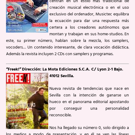
centran en un estilo más tradicional de
creación musical electrónica o en el uso
exclusivo del ordenador, Musictec equilibra
la ecuación para dar una respuesta más
certera a los creadores autónomos que
montan y trabajan en sus home-studios. En
este, su primer número, hablan sobre la mezcla, los samplers,
vocoders… Un contenido interesante, de clara vocación didáctica.
Además la revista incluyen 2 CDs con samplers y programas.
“Freek!”
Dirección: La Mota Ediciones S.C.A. C/ Lyon 2-1 Bajo.
41012 Sevilla.
Nueva revista de tendencias que nace en
Sevilla con la intención de ganarse un
hueco en el panorama editorial apostando
por conseguir una personalidad
reconocible.
Nos ha llegado su número 0, solo dirigido a
los medios a modo de presentación, y en él se ven las líneas