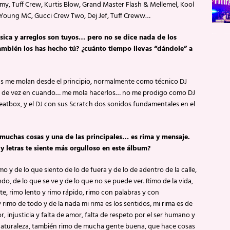
Enemy, Tuff Crew, Kurtis Blow, Grand Master Flash & Mellemel, Kool
 Young MC, Gucci Crew Two, Dej Jef, Tuff Creww…
música y arreglos son tuyos… pero no se dice nada de los
ambién los has hecho tú? ¿cuánto tiempo llevas “dándole” a
chs me molan desde el principio, normalmente como técnico DJ
arlos de vez en cuando… me mola hacerlos… no me prodigo como DJ
atbox, y el DJ con sus Scratch dos sonidos fundamentales en el
muchas cosas y una de las principales… es rima y mensaje.
y letras te siente más orgulloso en este álbum?
o y de lo que siento de lo de fuera y de lo de adentro de la calle,
ndo, de lo que se ve y de lo que no se puede ver. Rimo de la vida,
te, rimo lento y rimo rápido, rimo con palabras y con
rimo de todo y de la nada mi rima es los sentidos, mi rima es de
r, injusticia y falta de amor, falta de respeto por el ser humano y
 naturaleza, también rimo de mucha gente buena, que hace cosas