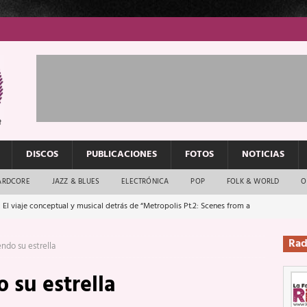
DISCOS
PUBLICACIONES
FOTOS
NOTICIAS
ARDCORE
JAZZ & BLUES
ELECTRÓNICA
POP
FOLK & WORLD
O
 El viaje conceptual y musical detrás de “Metropolis Pt.2: Scenes from a
Rad
endo su estrella
: El rock urbano sigue en buenas manos
ENTREVISTAS
 su estrella
os que van a escucharte te saludan
ENTREVISTAS
Música y arte que forjaron un mito
REPORTAJES