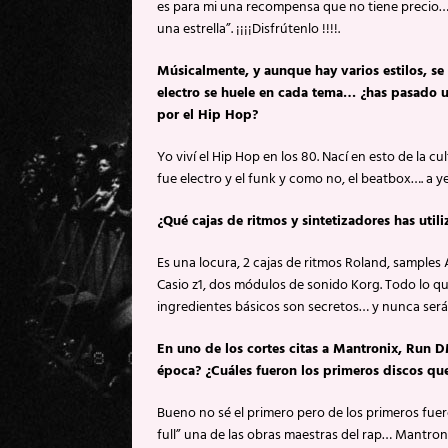
es para mi una recompensa que no tiene precio…
una estrella”. ¡¡¡¡Disfrútenlo !!!!.
Músicalmente, y aunque hay varios estilos, se
electro se huele en cada tema… ¿has pasado un
por el Hip Hop?
Yo viví el Hip Hop en los 80. Nací en esto de la c
fue electro y el funk y como no, el beatbox…. 
¿Qué cajas de ritmos y sintetizadores has util
Es una locura, 2 cajas de ritmos Roland, samples 
Casio z1, dos módulos de sonido Korg. Todo lo q
ingredientes básicos son secretos… y nunca ser
En uno de los cortes citas a Mantronix, Run D
época? ¿Cuáles fueron los primeros discos qu
Bueno no sé el primero pero de los primeros fuer
full” una de las obras maestras del rap… Mantron