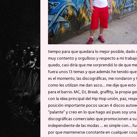
tiempo para que quedara lo mejor posible, dado 
muy contento y orgulloso y respecto a mi trabaj
quedo, casi diría que me sorprendió lo de que me
fuera unos 13 temas y que además he tenido que 
es el momento, las discográficas, me rondaron y t
como les utilizan me dan asco… me dije que esto
para el barrio. MC, DJ, Break, graffity, la propia
con la idea principal del Hip Hop unión, paz, re
posición importante pocos sacan 4 discos autoed
“palante” y creo en lo que hago así pues soy una
discográficas comerciales que promocionen a sus
independiente de las modas … es simple con… fuerz
por que mantenerse constante en cualquier cos