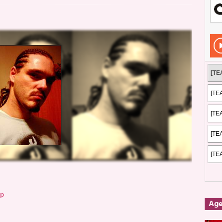
Rockeros certificados
ENTREVISTAS
dis: 2 de mayo de 2026 en Fuengirola
FOTOS
dis: Su ‘aullido’ retumbó ferozmente en Fuengirola.
REPORTAJES
s: La historia de Nintendo Vol. 2
PUBLICACIONES
op
Ag