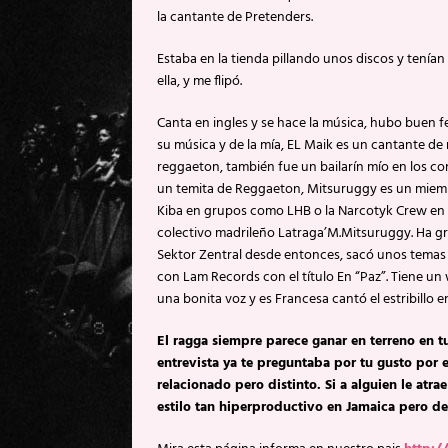
la cantante de Pretenders.
Estaba en la tienda pillando unos discos y tenían
ella, y me flipó.
Canta en ingles y se hace la música, hubo buen f
su música y de la mía, EL Maik es un cantante de 
reggaeton, también fue un bailarín mío en los 
un temita de Reggaeton, Mitsuruggy es un miemb
Kiba en grupos como LHB o la Narcotyk Crew en e
colectivo madrileño Latraga’M.Mitsuruggy. Ha g
Sektor Zentral desde entonces, sacó unos temas 
con Lam Records con el título En “Paz”. Tiene u
una bonita voz y es Francesa cantó el estribillo 
El ragga siempre parece ganar en terreno en t
entrevista ya te preguntaba por tu gusto por
relacionado pero distinto. Si a alguien le atr
estilo tan hiperproductivo en Jamaica pero d