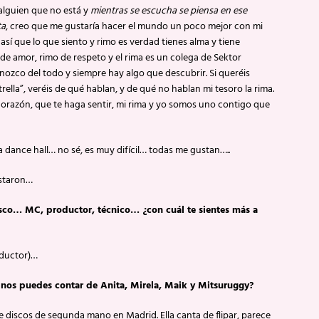
alguien que no está y
mientras se escucha se piensa en ese
ta
, creo que me gustaría hacer el mundo un poco mejor con mi
 así que lo que siento y rimo es verdad tienes alma y tiene
 de amor, rimo de respeto y el rima es un colega de Sektor
ozco del todo y siempre hay algo que descubrir. Si queréis
rella”, veréis de qué hablan, y de qué no hablan mi tesoro la rima.
corazón, que te haga sentir, mi rima y yo somos uno contigo que
ila dance hall… no sé, es muy difícil… todas me gustan…..
ustaron…
disco… MC, productor, técnico… ¿con cuál te sientes más a
ductor)…
nos puedes contar de Anita, Mirela, Maik y Mitsuruggy?
e discos de segunda mano en Madrid. Ella canta de flipar, parece