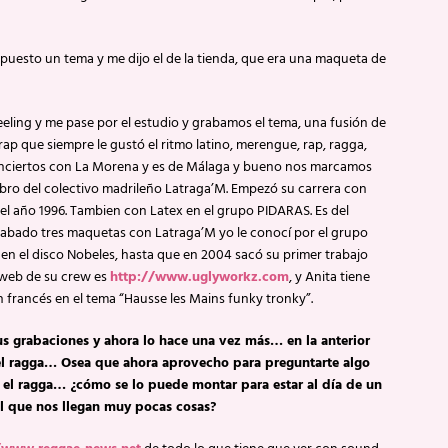
 puesto un tema y me dijo el de la tienda, que era una maqueta de
eeling y me pase por el estudio y grabamos el tema, una fusión de
rap que siempre le gustó el ritmo latino, merengue, rap, ragga,
conciertos con La Morena y es de Málaga y bueno nos marcamos
ro del colectivo madrileño Latraga’M. Empezó su carrera con
l año 1996. Tambien con Latex en el grupo PIDARAS. Es del
rabado tres maquetas con Latraga’M yo le conocí por el grupo
en el disco Nobeles, hasta que en 2004 sacó su primer trabajo
n web de su crew es
http://www.uglyworkz.com
, y Anita tiene
en francés en el tema “Hausse les Mains funky tronky”.
us grabaciones y ahora lo hace una vez más… en la anterior
 el ragga… Osea que ahora aprovecho para preguntarte algo
ae el ragga… ¿cómo se lo puede montar para estar al día de un
el que nos llegan muy pocas cosas?