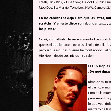
Fresh, Slick Rick, 2 Live Crew, Ll Cool J, Public 
Moe Dee, Biz Markie, Tone Loc, NWA, Camelot 2,
En los créditos se deja claro que las letras, 
scratchs. Y en este disco son abundantes… ¿t
los platos?
No sé, los maltrato de vez en cuando. Los scrat
que es el que lo hace… pero es el rollo de pill
pero si que algunas buenas he montaoooo… el be
Hip Hop… desde sus inicios… se salen…
El Hip Hop es 
¿De qué rimas 
Rimo de mi mism
el barrio, el mu
rimo de la muer
pensamientos y 
lo que veo: dolo
maltrato de la