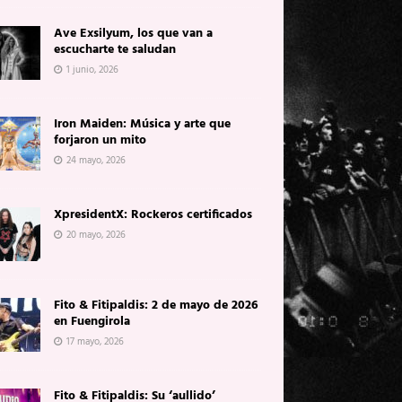
Ave Exsilyum, los que van a
escucharte te saludan
1 junio, 2026
Iron Maiden: Música y arte que
forjaron un mito
24 mayo, 2026
XpresidentX: Rockeros certificados
20 mayo, 2026
Fito & Fitipaldis: 2 de mayo de 2026
en Fuengirola
17 mayo, 2026
Fito & Fitipaldis: Su ‘aullido’