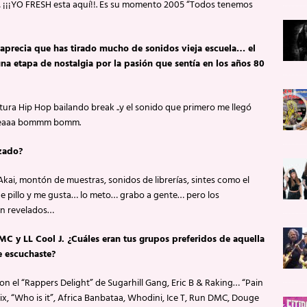
 ¡¡¡YO FRESH esta aquí!!. Es su momento 2005 “Todos tenemos
 aprecia que has tirado mucho de sonidos vieja escuela… el
a etapa de nostalgia por la pasión que sentía en los años 80
ultura Hip Hop bailando break ..y el sonido que primero me llegó
a yeaaa bommm bomm.
izado?
Akai, montón de muestras, sonidos de librerías, sintes como el
ue pillo y me gusta… lo meto… grabo a gente… pero los
án revelados…
MC y LL Cool J. ¿Cuáles eran tus grupos preferidos de aquella
e escuchaste?
on el “Rappers Delight” de Sugarhill Gang, Eric B & Raking… “Pain
ix, “Who is it”, Africa Banbataa, Whodini, Ice T, Run DMC, Douge