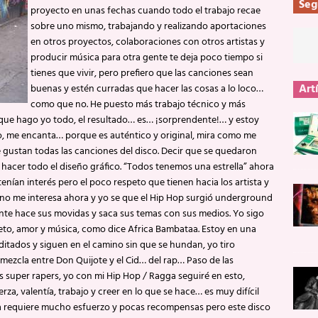
Seg
proyecto en unas fechas cuando todo el trabajo recae
sobre uno mismo, trabajando y realizando aportaciones
en otros proyectos, colaboraciones con otros artistas y
producir música para otra gente te deja poco tiempo si
tienes que vivir, pero prefiero que las canciones sean
Art
buenas y estén curradas que hacer las cosas a lo loco…
como que no. He puesto más trabajo técnico y más
que hago yo todo, el resultado… es… ¡sorprendente!… y estoy
o, me encanta… porque es auténtico y original, mira como me
 gustan todas las canciones del disco. Decir que se quedaron
hacer todo el diseño gráfico. “Todos tenemos una estrella” ahora
enían interés pero el poco respeto que tienen hacia los artista y
 no me interesa ahora y yo se que el Hip Hop surgió underground
 gente hace sus movidas y saca sus temas con sus medios. Yo sigo
speto, amor y música, como dice Africa Bambataa. Estoy en una
itados y siguen en el camino sin que se hundan, yo tiro
 mezcla entre Don Quijote y el Cid… del rap… Paso de las
 super rapers, yo con mi Hip Hop / Ragga seguiré en esto,
a, valentía, trabajo y creer en lo que se hace… es muy difícil
a requiere mucho esfuerzo y pocas recompensas pero este disco