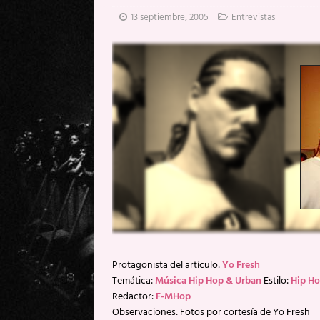
[ 20 mayo, 2026 ]
XpresidentX: 
13 septiembre, 2005
Entrevistas
[ 17 mayo, 2026 ]
Fito & Fitipal
[ 17 mayo, 2026 ]
Fito & Fitipal
[ 5 agosto, 2026 ]
Florent Gorge
Protagonista del artículo:
Yo Fresh
Temática:
Música Hip Hop & Urban
Estilo:
Hip H
Redactor:
F-MHop
Observaciones: Fotos por cortesía de Yo Fresh