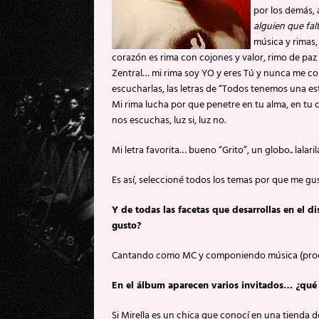
por los demás, 
alguien que fal
música y rimas,
corazón es rima con cojones y valor, rimo de paz
Zentral… mi rima soy YO y eres Tú y nunca me con
escucharlas, las letras de “Todos tenemos una est
Mi rima lucha por que penetre en tu alma, en tu 
nos escuchas, luz si, luz no.
Mi letra favorita… bueno “Grito”, un globo.. lalar
Es así, seleccioné todos los temas por que me g
Y de todas las facetas que desarrollas en el 
gusto?
Cantando como MC y componiendo música (pro
En el álbum aparecen varios invitados… ¿qué 
Si Mirella es un chica que conocí en una tienda d