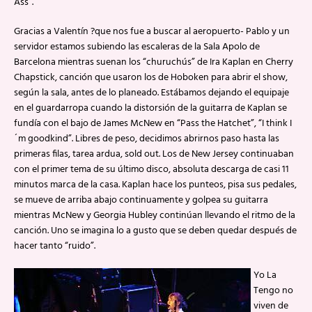
Ass”.
Gracias a Valentín ?que nos fue a buscar al aeropuerto- Pablo y un
servidor estamos subiendo las escaleras de la Sala Apolo de
Barcelona mientras suenan los “churuchús” de Ira Kaplan en Cherry
Chapstick, canción que usaron los de Hoboken para abrir el show,
según la sala, antes de lo planeado. Estábamos dejando el equipaje
en el guardarropa cuando la distorsión de la guitarra de Kaplan se
fundía con el bajo de James McNew en “Pass the Hatchet”, “I think I
´m goodkind”. Libres de peso, decidimos abrirnos paso hasta las
primeras filas, tarea ardua, sold out. Los de New Jersey continuaban
con el primer tema de su último disco, absoluta descarga de casi 11
minutos marca de la casa. Kaplan hace los punteos, pisa sus pedales,
se mueve de arriba abajo continuamente y golpea su guitarra
mientras McNew y Georgia Hubley continúan llevando el ritmo de la
canción. Uno se imagina lo a gusto que se deben quedar después de
hacer tanto “ruido”.
Yo La
Tengo no
viven de