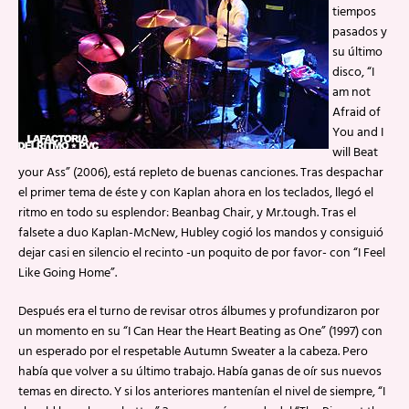
tiempos
pasados y
su último
disco, “I
am not
Afraid of
You and I
will Beat
your Ass” (2006), está repleto de buenas canciones. Tras despachar
el primer tema de éste y con Kaplan ahora en los teclados, llegó el
ritmo en todo su esplendor: Beanbag Chair, y Mr.tough. Tras el
falsete a duo Kaplan-McNew, Hubley cogió los mandos y consiguió
dejar casi en silencio el recinto -un poquito de por favor- con “I Feel
Like Going Home”.
Después era el turno de revisar otros álbumes y profundizaron por
un momento en su “I Can Hear the Heart Beating as One” (1997) con
un esperado por el respetable Autumn Sweater a la cabeza. Pero
había que volver a su último trabajo. Había ganas de oír sus nuevos
temas en directo. Y si los anteriores mantenían el nivel de siempre, “I