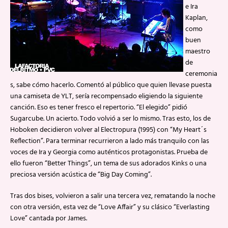
e Ira
Kaplan,
como
buen
maestro
de
ceremonia
s, sabe cómo hacerlo. Comentó al público que quien llevase puesta
una camiseta de YLT, sería recompensado eligiendo la siguiente
canción. Eso es tener fresco el repertorio. “El elegido” pidió
Sugarcube. Un acierto. Todo volvió a ser lo mismo. Tras esto, los de
Hoboken decidieron volver al Electropura (1995) con “My Heart´s
Reflection”. Para terminar recurrieron a lado más tranquilo con las
voces de Ira y Georgia como auténticos protagonistas. Prueba de
ello fueron “Better Things”, un tema de sus adorados Kinks o una
preciosa versión acústica de “Big Day Coming”.
Tras dos bises, volvieron a salir una tercera vez, rematando la noche
con otra versión, esta vez de “Love Affair” y su clásico “Everlasting
Love” cantada por James.