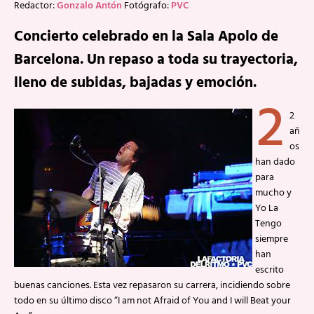
Redactor:
Gonzalo Antón
Fotógrafo:
PVC
Concierto celebrado en la Sala Apolo de
Barcelona. Un repaso a toda su trayectoria,
lleno de subidas, bajadas y emoción.
2
2
añ
os
han dado
para
mucho y
Yo La
Tengo
siempre
han
escrito
buenas canciones. Esta vez repasaron su carrera, incidiendo sobre
todo en su último disco “I am not Afraid of You and I will Beat your