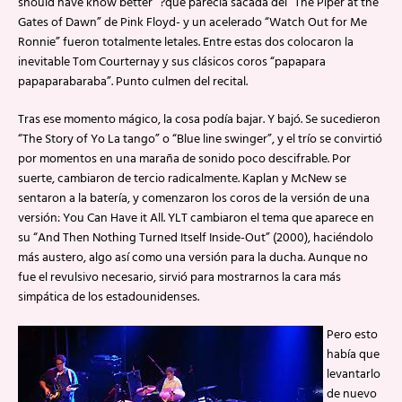
should have know better” ?que parecía sacada del “The Piper at the
Gates of Dawn” de Pink Floyd- y un acelerado “Watch Out for Me
Ronnie” fueron totalmente letales. Entre estas dos colocaron la
inevitable Tom Courternay y sus clásicos coros “papapara
papaparabaraba”. Punto culmen del recital.
Tras ese momento mágico, la cosa podía bajar. Y bajó. Se sucedieron
“The Story of Yo La tango” o “Blue line swinger”, y el trío se convirtió
por momentos en una maraña de sonido poco descifrable. Por
suerte, cambiaron de tercio radicalmente. Kaplan y McNew se
sentaron a la batería, y comenzaron los coros de la versión de una
versión: You Can Have it All. YLT cambiaron el tema que aparece en
su “And Then Nothing Turned Itself Inside-Out” (2000), haciéndolo
más austero, algo así como una versión para la ducha. Aunque no
fue el revulsivo necesario, sirvió para mostrarnos la cara más
simpática de los estadounidenses.
Pero esto
había que
levantarlo
de nuevo