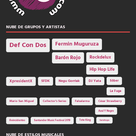
NUBE DE GRUPOS Y ARTISTAS
Fermin Muguruza
Def Con Dos
Barón Rojo
Rockdelux
Hip Hop Life
SFDK
Negu Gorriak
XpresidentX
DJ Yata
Sôber
La Fuga
Mario San Miguel
Collector's Series
Falsalarma
César Strawberry
Azul Y Negro
Tote King
Reincidentes
Santander Music Festival 2019
Saratoga
NUBE DE ESTILOS MUSICALES