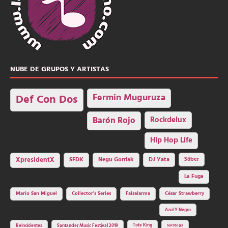
NUBE DE GRUPOS Y ARTISTAS
Fermin Muguruza
Def Con Dos
Barón Rojo
Rockdelux
Hip Hop Life
SFDK
Negu Gorriak
XpresidentX
DJ Yata
Sôber
La Fuga
Mario San Miguel
Collector's Series
Falsalarma
César Strawberry
Azul Y Negro
Tote King
Reincidentes
Santander Music Festival 2019
Saratoga