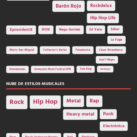
Barón Rojo
Rockdelux
Hip Hop Life
SFDK
Negu Gorriak
XpresidentX
DJ Yata
Sôber
La Fuga
Mario San Miguel
Collector's Series
Falsalarma
César Strawberry
Azul Y Negro
Tote King
Reincidentes
Santander Music Festival 2019
Saratoga
NUBE DE ESTILOS MUSICALES
Hip Hop
Metal
Rap
Rock
Heavy metal
Punk
Electrónica
Hardcore