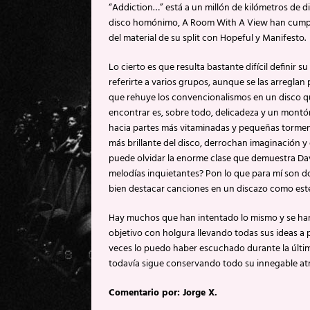
“Addiction…” está a un millón de kilómetros de di
disco homónimo, A Room With A View han cumplid
del material de su split con Hopeful y Manifesto.
Lo cierto es que resulta bastante difícil definir
referirte a varios grupos, aunque se las arreglan
que rehuye los convencionalismos en un disco que
encontrar es, sobre todo, delicadeza y un montó
hacia partes más vitaminadas y pequeñas tormenta
más brillante del disco, derrochan imaginación y
puede olvidar la enorme clase que demuestra Davi
melodías inquietantes? Pon lo que para mí son do
bien destacar canciones en un discazo como est
Hay muchos que han intentado lo mismo y se ha
objetivo con holgura llevando todas sus ideas a 
veces lo puedo haber escuchado durante la últim
todavía sigue conservando todo su innegable at
Comentario por: Jorge X.