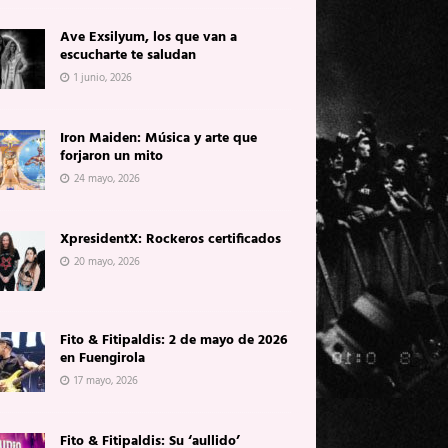
Ave Exsilyum, los que van a
escucharte te saludan
1 junio, 2026
Iron Maiden: Música y arte que
forjaron un mito
24 mayo, 2026
XpresidentX: Rockeros certificados
20 mayo, 2026
Fito & Fitipaldis: 2 de mayo de 2026
en Fuengirola
17 mayo, 2026
Fito & Fitipaldis: Su ‘aullido’