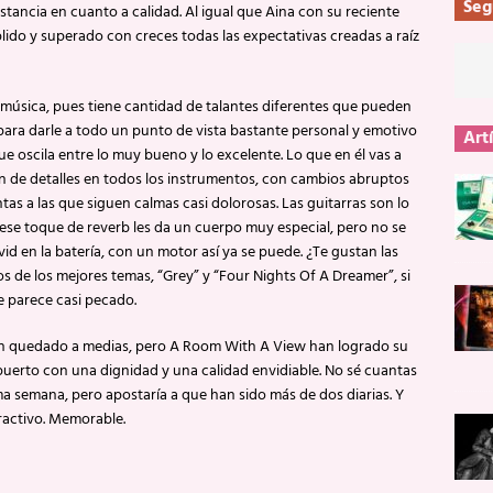
Seg
stancia en cuanto a calidad. Al igual que Aina con su reciente
o y superado con creces todas las expectativas creadas a raíz
 su música, pues tiene cantidad de talantes diferentes que pueden
 para darle a todo un punto de vista bastante personal y emotivo
Art
 oscila entre lo muy bueno y lo excelente. Lo que en él vas a
n de detalles en todos los instrumentos, con cambios abruptos
s a las que siguen calmas casi dolorosas. Las guitarras son lo
 ese toque de reverb les da un cuerpo muy especial, pero no se
d en la batería, con un motor así ya se puede. ¿Te gustan las
s de los mejores temas, “Grey” y “Four Nights Of A Dreamer”, si
e parece casi pecado.
n quedado a medias, pero A Room With A View han logrado su
puerto con una dignidad y una calidad envidiable. No sé cuantas
a semana, pero apostaría a que han sido más de dos diarias. Y
ractivo. Memorable.