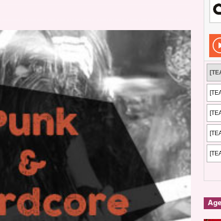
Rockeros certificados
ENTREVISTAS
dis: 2 de mayo de 2026 en Fuengirola
FOTOS
dis: Su ‘aullido’ retumbó ferozmente en Fuengirola.
REPORTAJES
s: La historia de Nintendo Vol. 2
PUBLICACIONES
Ag