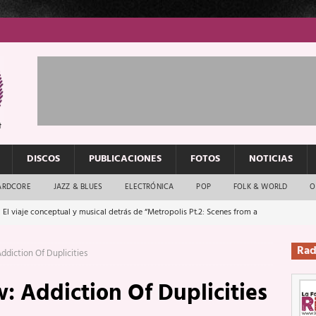
DISCOS
PUBLICACIONES
FOTOS
NOTICIAS
ARDCORE
JAZZ & BLUES
ELECTRÓNICA
POP
FOLK & WORLD
O
 El viaje conceptual y musical detrás de “Metropolis Pt.2: Scenes from a
Rad
diction Of Duplicities
: El rock urbano sigue en buenas manos
ENTREVISTAS
 Addiction Of Duplicities
os que van a escucharte te saludan
ENTREVISTAS
Música y arte que forjaron un mito
REPORTAJES