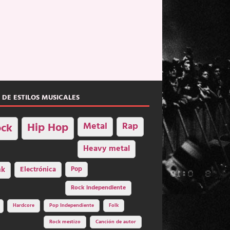
 DE ESTILOS MUSICALES
Hip Hop
Metal
Rap
ck
Heavy metal
nk
Electrónica
Pop
Rock independiente
Hardcore
Pop Independiente
Folk
Rock mestizo
Canción de autor