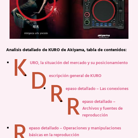
Analisis detallado de KURO de Akiyama, tabla de contenidos:
K
URO, la situación del mercado y su posicionamiento
D
escripción general de KURO
R
epaso detallado – Las conexiones
R
epaso detallado –
Archivos y fuentes de
reproducción
R
epaso detallado – Operaciones y manipulaciones
básicas en la reproducción