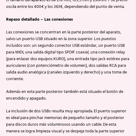
El tamaño del aparato es de 218 mm, 103,5 mm y 296mm. Y su precio
oscila entre los 400€ y los 363€, dependiendo del punto de venta.
Repaso detallado – Las conexiones
Las conexiones se concentran en la parte posterior del aparato,
salvo un puerto USB situado en la zona superior. Los puestos
incluidos son: un segundo conector USB estándar, un puerto USB
para MIDI, una salida digital tipo SPDIF coaxial, una conexión relay
(para enlazar dos equipos KURO), una entrada tipo jack estéreo para
auriculares (con potenciómetro de volumen), dos salidas RCA para
salida audio analógica (canales izquierdo y derecho) y una toma de
corriente.
Además en esta parte posterior también está situado el botón de
encendido y apagado.
La inclusión de dos USBs resulta muy apropiada. El puerto superior
es ideal para pinchar memorias de pequeño tamaño y el posterior
para discos duros más voluminosos usando un cable. De esta
manera se logra limpieza visual y se despeja toda la parte superior