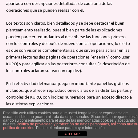
apartado con descripciones detalladas de cada una de las
operaciones que se pueden realizar con él.
Los textos son claros, bien detallados y se debe destacar el buen
planteamiento realizado, pues si bien parte de las explicaciones
pueden parecer redundantes al describirse las funciones primero
con los controles y después de nuevo con las operaciones, lo cierto
es que son visiones complementarias, que sirven para aclarar en las
primeras lecturas (las páginas de operaciones “enseñan” cómo usar
KURO) y para agilizar en las posteriores consultas (la descripción de
los controles aclaran su uso con rapidez).
En la efectividad del manual juega un importante papel los gráficos
incluidos, que ofrecer reproducciones claras de las distintas partes y
controles de KURO, con índices numerados para un acceso directo a
las distintas explicaciones.
Este sitio web utiliza cookies para que usted tenga la mejor experiencia de
Repaso detallado – Las actualizaciones
usuario, si bien no guarda ni trata datos personales. Si continúa navegando está
dando su consentimiento para el uso de las mencionadas cookies y aceptando
nuestra
Política de privacidad y protección de datos personales, así como nuestr
política de cookies
. Pinche el enlace para mayor información.
En el propio manual se dice “Kuro es básicamente un ordenador”. Así
ACEPTAR
es, técnicamente se trata de un “ordenador dedicado”: cumple con