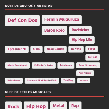
NUBE DE GRUPOS Y ARTISTAS
Fermin Muguruza
Def Con Dos
Barón Rojo
Rockdelux
Hip Hop Life
SFDK
Negu Gorriak
XpresidentX
DJ Yata
Sôber
La Fuga
Mario San Miguel
Collector's Series
Falsalarma
César Strawberry
Azul Y Negro
Tote King
Reincidentes
Santander Music Festival 2019
Saratoga
NUBE DE ESTILOS MUSICALES
Hip Hop
Metal
Rap
Rock