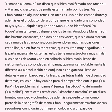
“Dimance a Bamako”, un disco que si bien está firmado por Amadou
y Marian, lo cierto es que podía estar firmado por los tres. Manu
Chao canta en algunos temas, en otros es uno de los compositores y
además es el productor del álbum, al que le ha dado una sonoridad
muy suya… Cualquier seguidor de Manu Chao identificará “su
toque” al instante en cualquiera de los temas. Amadou y Mariam son
dos buenos cantantes, con dos bonitas voces, que sin duda marcan
cada una de las canciones, construyendo en muchas ocasiones
estribillos, o bien frases repetitivas, que resultan muy pegadizas. En
la parte musical de los temas, éstos tiene una estructura muy similar
a los discos de Manu Chao en solitario, si bien están llenos de
instrumentos y sonoridades africanas, que marcan notablemente la
diferencia. La producción en conjunto es abigarrada, llena de
detalles y sin embargo resulta fresca. Las letras hablan de diversidad
de temas, en los que hay cabida para el compromiso con la paz (“La
Paix”), los problemas africanos (“Senegal fast-food”) o del mundo
(“La réalité”), entre otras temáticas. “Dimache a Bamako” es un disco
bonito, luminoso y colorido, que además se puede tomar como
parte de la discografía de Manu Chao… seguramente muchos de sus
seguidores coincidirán conmigo en colocarlo a un paso de