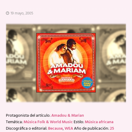
19 mayo, 2005
Protagonista del artículo:
Amadou & Marian
Temática:
Música Folk & World Music
Estilo:
Música africana
Discográfica o editorial:
Because
,
WEA
Año de publicación:
25