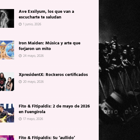
Ave Exsilyum, los que van a
escucharte te saludan
1 junio, 2026
Iron Maiden: Música y arte que
forjaron un mito
24 mayo, 2026
XpresidentX: Rockeros certificados
20 mayo, 2026
Fito & Fitipaldis: 2 de mayo de 2026
en Fuengirola
17 mayo, 2026
Fito & Fitipaldis: Su ‘aullido’