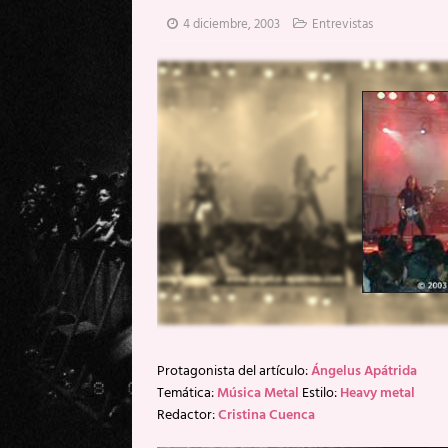
[ 17 mayo, 2026 ]
Fito & Fitipal
4 diciembre, 2003
Entrevistas
[ 17 mayo, 2026 ]
Fito & Fitipal
[ 5 agosto, 2026 ]
Florent Gorge
Protagonista del artículo:
Ángelus Apátrida
Temática:
Música Metal
Estilo:
Heavy metal
Redactor:
Cristina Cuenca