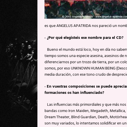
es que ANGELUS APATRIDA nos pareció un nombre
·
¿Por qué elegisteis ese nombre para el CD?
Bueno el mundo está loco, hoy en día no sabemos 
tiempo somos una especie asesina, asesinos de 
diferenciarnos por un trozo de tierra, por un col
somos, por eso UNKNOWN HUMAN BEING (Desconoc
media duración, con ese tono crudo de despreci
·
En vuestras composiciones se puede apreciar
formaciones os han influenciado?
Las influencias más primordiales y que más nos 
bandas como Iron Maiden, Megadeth, Metallica, B
Dream Theater, Blind Guardian, Death, Motörhead,
son muy variados, lo intentamos solidificar en un