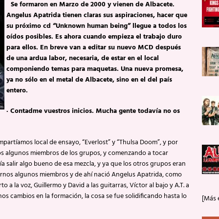
Se formaron en Marzo de 2000 y vienen de Albacete.
Angelus Apatrida tienen claras sus aspiraciones, hacer que
su próximo cd “Unknown human being” llegue a todos los
oídos posibles. Es ahora cuando empieza el trabajo duro
para ellos. En breve van a editar su nuevo MCD después
de una ardua labor, necesaria, de estar en el local
componiendo temas para maquetas. Una nueva promesa,
ya no sólo en el metal de Albacete, sino en el del país
entero.
·
Contadme vuestros inicios. Mucha gente todavía no os
artíamos local de ensayo, “Everlost” y “Thulsa Doom”, y por
mos algunos miembros de los grupos, y comenzando a tocar
 salir algo bueno de esa mezcla, y ya que los otros grupos eran
tarnos algunos miembros y de ahí nació Angelus Apatrida, como
a la voz, Guillermo y David a las guitarras, Víctor al bajo y A.T. a
os cambios en la formación, la cosa se fue solidificando hasta lo
[Más 