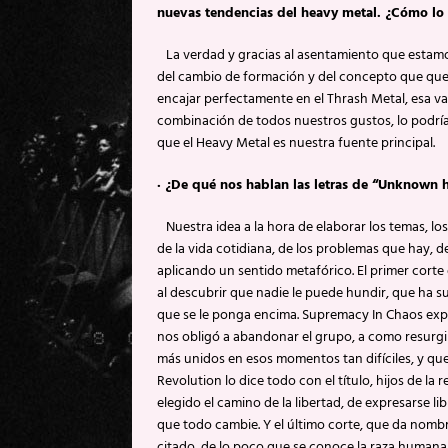
nuevas tendencias del heavy metal. ¿Cómo lo v
La verdad y gracias al asentamiento que estamo
del cambio de formación y del concepto que que
encajar perfectamente en el Thrash Metal, esa va
combinación de todos nuestros gustos, lo podrí
que el Heavy Metal es nuestra fuente principal.
·
¿De qué nos hablan las letras de “Unknown
Nuestra idea a la hora de elaborar los temas, 
de la vida cotidiana, de los problemas que hay, d
aplicando un sentido metafórico. El primer cort
al descubrir que nadie le puede hundir, que ha s
que se le ponga encima. Supremacy In Chaos exp
nos obligó a abandonar el grupo, a como resur
más unidos en esos momentos tan difíciles, y qu
Revolution lo dice todo con el título, hijos de l
elegido el camino de la libertad, de expresarse li
que todo cambie. Y el último corte, que da no
citado, de lo poco que se conoce la raza humana,