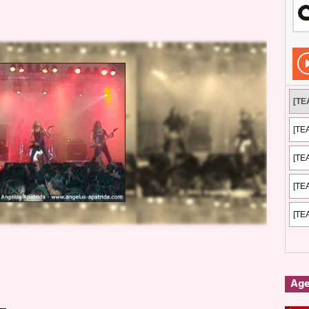
dis: 2 de mayo de 2026 en Fuengirola
FOTOS
dis: Su ‘aullido’ retumbó ferozmente en Fuengirola.
REPORTAJES
s: La historia de Nintendo Vol. 2
PUBLICACIONES
Ag