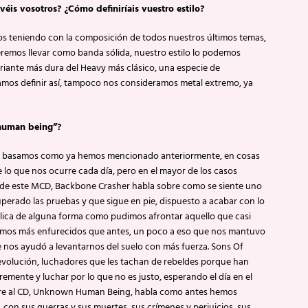
éis vosotros? ¿Cómo definiríais vuestro estilo?
s teniendo con la composición de todos nuestros últimos temas,
remos llevar como banda sólida, nuestro estilo lo podemos
riante más dura del Heavy más clásico, una especie de
amos definir así, tampoco nos consideramos metal extremo, ya
 human being”?
los basamos como ya hemos mencionado anteriormente, en cosas
e lo que nos ocurre cada día, pero en el mayor de los casos
e de este MCD, Backbone Crasher habla sobre como se siente uno
uperado las pruebas y que sigue en pie, dispuesto a acabar con lo
lica de alguna forma como pudimos afrontar aquello que casi
gimos más enfurecidos que antes, un poco a eso que nos mantuvo
e nos ayudó a levantarnos del suelo con más fuerza. Sons Of
a revolución, luchadores que les tachan de rebeldes porque han
bremente y luchar por lo que no es justo, esperando el día en el
mbre al CD, Unknown Human Being, habla como antes hemos
 con sus guerras y sus muertes, sus crímenes y perjuicios, sus