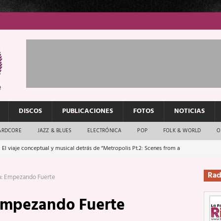
DISCOS
PUBLICACIONES
FOTOS
NOTICIAS
ARDCORE
JAZZ & BLUES
ELECTRÓNICA
POP
FOLK & WORLD
O
 El viaje conceptual y musical detrás de “Metropolis Pt.2: Scenes from a
: El rock urbano sigue en buenas manos
ENTREVISTAS
os que van a escucharte te saludan
ENTREVISTAS
Rad
a: Empezando Fuerte
Música y arte que forjaron un mito
REPORTAJES
Empezando Fuerte
Rockeros certificados
ENTREVISTAS