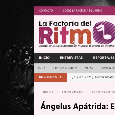
CONTACTO
SOBRE LA FACTORÍA DEL RITMO
INICIO
ENTREVISTAS
REPORTAJES
ROCK
HIP HOP & URBAN
METAL
PUNK & H
NOVEDADES
[ 15 junio, 2026 ]
Dream Theater:
[ 11 junio, 2026 ]
Vamos Con Todo
Memory”
REPORTAJES
[ 1 junio, 2026 ]
Ave Exsilyum, l
INICIO
ENTREVISTAS
Ángelus Apátrid
[ 24 mayo, 2026 ]
Iron Maiden: 
Ángelus Apátrida: 
[ 20 mayo, 2026 ]
XpresidentX: 