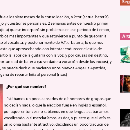
Seg
e a los siete meses de la consolidación, Víctor (actual batería)
bajo y cuestiones personales, 2 semanas antes de nuestro primer
ajista) que se incorporó sin problemas en ese periodo de tiempo,
Art
cambios más importantes y que estuvieron a punto de quebrar la
el vocalista, y posteriormente de A.T. el batería, lo que nos
hasta que aprovechando con intentar endurecer el estilo de
rtió la labor de la guitarra con la voz, y por causas del destino,
oportunidad de batería (su verdadera vocación desde los inicios), y
02, se puede decir que nacieron unos nuevos Angelus Apatrida,
na de repartir leña al personal (risas)
·
¿Por qué ese nombre?
Estábamos un poco cansados de oír nombres de grupos que
no decían nada, o que la elección fuese en inglés o español,
por aquel entonces no sabíamos en que lengua acabaríamos
vocalizando, o si mezclaríamos las dos, y puesto que el latín es
un idioma bastante atractivo, decidimos un poco traducir de