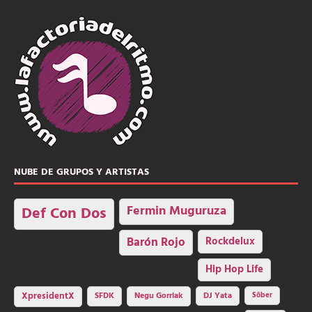
NUBE DE GRUPOS Y ARTISTAS
Fermin Muguruza
Def Con Dos
Barón Rojo
Rockdelux
Hip Hop Life
SFDK
Negu Gorriak
XpresidentX
DJ Yata
Sôber