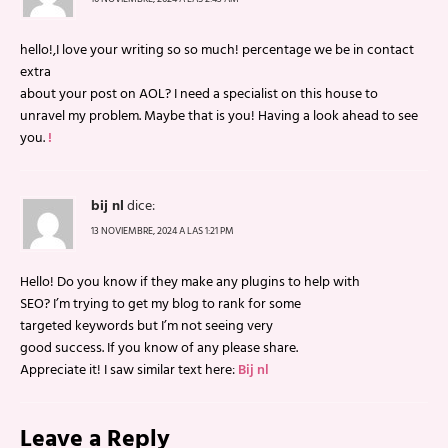
hello!,I love your writing so so much! percentage we be in contact
extra
about your post on AOL? I need a specialist on this house to
unravel my problem. Maybe that is you! Having a look ahead to see
you.
!
bij nl
dice:
13 NOVIEMBRE, 2024 A LAS 1:21 PM
Hello! Do you know if they make any plugins to help with
SEO? I’m trying to get my blog to rank for some
targeted keywords but I’m not seeing very
good success. If you know of any please share.
Appreciate it! I saw similar text here:
Bij nl
Leave a Reply