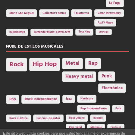
La Fuga
Mario San Miguel
Collector's Series
Falsalarma
César Strawberry
Azul Y Negro
Tote King
Reincidentes
Santander Music Festival 2019
Saratoga
NUBE DE ESTILOS MUSICALES
Hip Hop
Metal
Rap
Rock
Heavy metal
Punk
Electrónica
Rock independiente
Jazz
Hardcore
Pop
Pop Independiente
Folk
Rock Urbano
Reggae
Rock mestizo
Canción de autor
Rap metal
Mestizaje
Hard rock
Este sitio web utiliza cookies para que usted tenga la mejor experiencia de