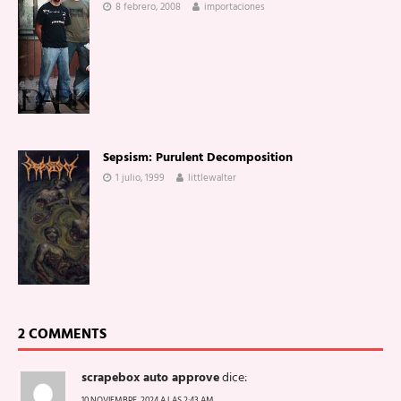
8 febrero, 2008
importaciones
Sepsism: Purulent Decomposition
1 julio, 1999
littlewalter
2 COMMENTS
scrapebox auto approve
dice:
10 NOVIEMBRE, 2024 A LAS 2:43 AM