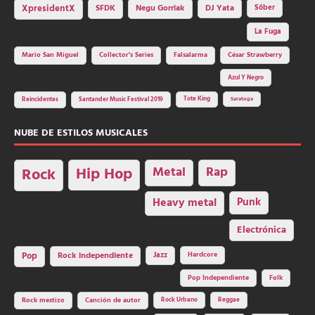
SFDK
Negu Gorriak
XpresidentX
DJ Yata
Sôber
La Fuga
Mario San Miguel
Collector's Series
Falsalarma
César Strawberry
Azul Y Negro
Tote King
Reincidentes
Santander Music Festival 2019
Saratoga
NUBE DE ESTILOS MUSICALES
Hip Hop
Metal
Rap
Rock
Heavy metal
Punk
Electrónica
Rock independiente
Jazz
Hardcore
Pop
Pop Independiente
Folk
Rock Urbano
Reggae
Rock mestizo
Canción de autor