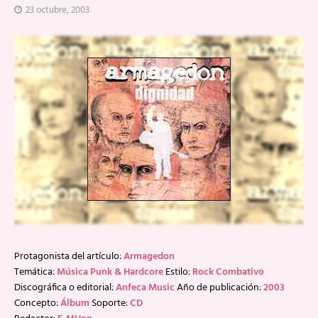
23 octubre, 2003
Protagonista del artículo:
Armagedon
Temática:
Música Punk & Hardcore
Estilo:
Rock Combativo
Discográfica o editorial:
Anfeca Music
Año de publicación:
2003
Concepto:
Álbum
Soporte:
CD