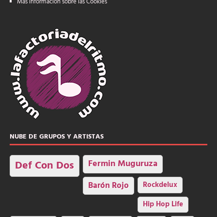
Más información sobre las Cookies
NUBE DE GRUPOS Y ARTISTAS
Fermin Muguruza
Def Con Dos
Barón Rojo
Rockdelux
Hip Hop Life