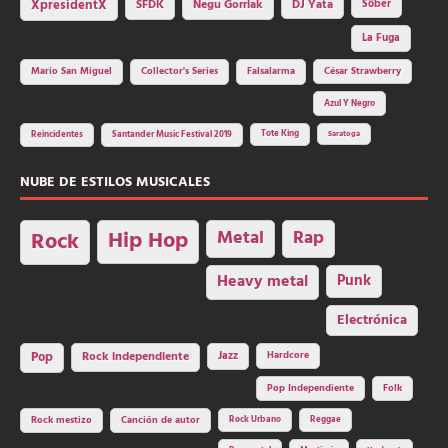
SFDK
Negu Gorriak
XpresidentX
DJ Yata
Sôber
La Fuga
Mario San Miguel
Collector's Series
Falsalarma
César Strawberry
Azul Y Negro
Tote King
Reincidentes
Santander Music Festival 2019
Saratoga
NUBE DE ESTILOS MUSICALES
Hip Hop
Metal
Rap
Rock
Heavy metal
Punk
Electrónica
Rock independiente
Jazz
Hardcore
Pop
Pop Independiente
Folk
Rock Urbano
Reggae
Rock mestizo
Canción de autor