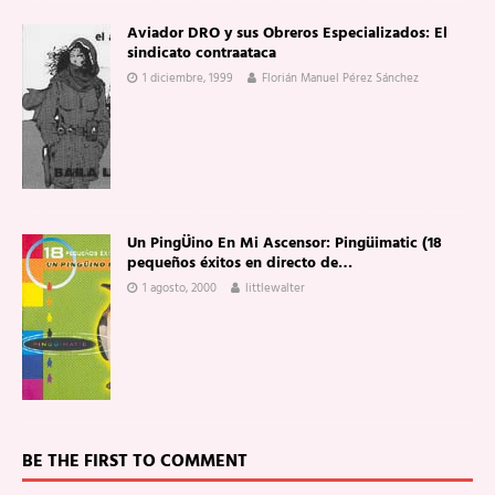
Aviador DRO y sus Obreros Especializados: El
sindicato contraataca
1 diciembre, 1999
Florián Manuel Pérez Sánchez
Un PingÜino En Mi Ascensor: Pingüimatic (18
pequeños éxitos en directo de…
1 agosto, 2000
littlewalter
BE THE FIRST TO COMMENT