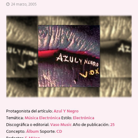
24 marzo, 2005
Protagonista del artículo:
Azul Y Negro
Temática:
Música Electrónica
Estilo:
Electrónica
Discográfica o editorial:
Vaso Music
Año de publicación:
25
Concepto:
Álbum
Soporte:
CD