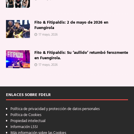
Fito & Fitipaldis: 2 de mayo de 2026 en
Fuengirola
17 mayo, 2026
Fito & Fitipaldis: Su ‘aullido’ retumbó ferozmente
en Fuengirola.
17 mayo, 2026
ENLACES SOBRE FDELR
Política de privacidad y protección de datos personales
Política de Cookies
Propiedad intelectual
Información LSSI
Más información sobre las Cookies