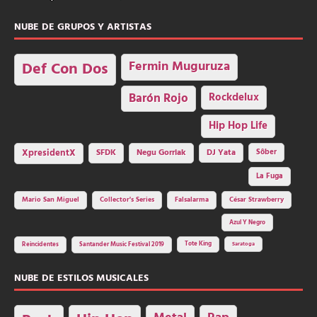
NUBE DE GRUPOS Y ARTISTAS
Fermin Muguruza
Def Con Dos
Barón Rojo
Rockdelux
Hip Hop Life
SFDK
Negu Gorriak
XpresidentX
DJ Yata
Sôber
La Fuga
Mario San Miguel
Collector's Series
Falsalarma
César Strawberry
Azul Y Negro
Tote King
Reincidentes
Santander Music Festival 2019
Saratoga
NUBE DE ESTILOS MUSICALES