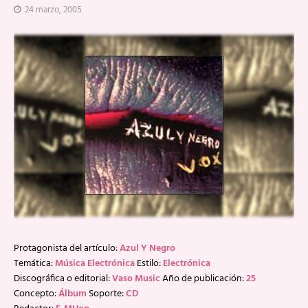
24 marzo, 2005
Protagonista del artículo:
Azul Y Negro
Temática:
Música Electrónica
Estilo:
Electrónica
Discográfica o editorial:
Vaso Music
Año de publicación:
25
Concepto:
Álbum
Soporte:
CD