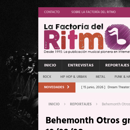
CONTACTO
SOBRE LA FACTORÍA DEL RITMO
INICIO
ENTREVISTAS
REPORTAJES
ROCK
HIP HOP & URBAN
METAL
PUNK & H
NOVEDADES
[ 15 junio, 2026 ]
Dream Theater:
Memory”
REPORTAJES
[ 11 junio, 2026 ]
Vamos Con Todo
INICIO
REPORTAJES
Behemonth Otros 
[ 1 junio, 2026 ]
Ave Exsilyum, l
Behemonth Otros gr
[ 24 mayo, 2026 ]
Iron Maiden: 
[ 20 mayo, 2026 ]
XpresidentX: 