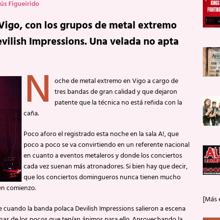
sús Figueirido
e Vigo, con los grupos de metal extremo
vilish Impressions. Una velada no apta
N
oche de metal extremo en Vigo a cargo de
tres bandas de gran calidad y que dejaron
patente que la técnica no está reñida con la
caña.
Poco aforo el registrado esta noche en la sala A!, que
poco a poco se va convirtiendo en un referente nacional
en cuanto a eventos metaleros y donde los conciertos
cada vez suenan más atronadores. Si bien hay que decir,
que los conciertos domingueros nunca tienen mucho
en comienzo.
[Más 
e cuando la banda polaca Devilish Impressions salieron a escena
enas de los pocos que tenían ánimos para ello. Aprovechando la