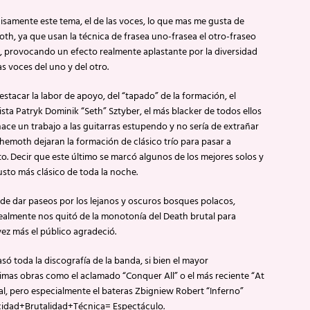
isamente este tema, el de las voces, lo que mas me gusta de
th, ya que usan la técnica de frasea uno-frasea el otro-fraseo
s, provocando un efecto realmente aplastante por la diversidad
as voces del uno y del otro.
stacar la labor de apoyo, del “tapado” de la formación, el
ista Patryk Dominik “Seth” Sztyber, el más blacker de todos ellos
ace un trabajo a las guitarras estupendo y no sería de extrañar
hemoth dejaran la formación de clásico trío para pasar a
o. Decir que este último se marcó algunos de los mejores solos y
usto más clásico de toda la noche.
e dar paseos por los lejanos y oscuros bosques polacos,
ealmente nos quitó de la monotonía del Death brutal para
ez más el público agradeció.
ó toda la discografía de la banda, si bien el mayor
timas obras como el aclamado “Conquer All” o el más reciente “At
, pero especialmente el bateras Zbigniew Robert “Inferno”
locidad+Brutalidad+Técnica= Espectáculo.