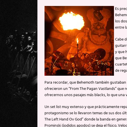
Es prec
Behemo
los do
entre l
Cabe de
guitarr
y que h
que Be
cuartet
de reg
Para recordar, que Behemoth también gustaban d
ofrecieron un “From The Pagan Vastlands” que r
ofrecernos unos pasajes más blacks, lo que una v
Un set list muy extenso y que prácticamente repas
protagonismo se lo llevaron temas de sus dos úl
The Left Hand Ov God” donde la banda en general
Prominski (jodidos apodos) se deja el físico. Ve