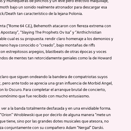
s y muñequeras de pinchos y un leve pero efectivo maquillaje,
emoth bajo un sonido realmente atronador para descargar esa
ck/Death tan característico de la lejana Polonia.
unta (“Rome 64 C.E.), Behemoth atacaron con fiereza extrema con
 Apostasy”, “Slaying The Prophets Ov Isa” y “Anthichristian
ble cual es su propuesta: rendir claro homenaje a los demonios y
humano haya conocido o “creado”, bajo montañas de riffs
con estrepitosos arpegios, blastbeats de otras épocas y voces
undos de mentes tan retorcidamente geniales como la de Howard
 claro que siguen ondeando la bandera de compatriotas suyos
 pero ante todo se aprecia una gran influencia de Morbid Angel,
on lo Oscuro. Para completar el arranque brutal de concierto,
homónimo que fue recibido con mucho entusiasmo.
ver a la banda totalmente desfasada y en una envidiable forma.
z “Orion” Wroblewski que por decirlo de alguna manera “mete un
que tiene, sino por las grandes dotes musicales que atesora, no
ealiza conjuntamente con su compañero Adam “Nergal” Darski.