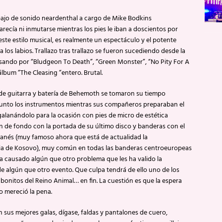
bajo de sonido neardenthal a cargo de Mike Bodkins
cía ni inmutarse mientras los pies le iban a doscientos por
este estilo musical, es realmente un espectáculo y el potente
 los labios. Trallazo tras trallazo se fueron sucediendo desde la
sando por “Bludgeon To Death”, “Green Monster”, “No Pity For A
lbum “The Cleasing “entero. Brutal.
de guitarra y batería de Behemoth se tomaron su tiempo
unto los instrumentos mientras sus compañeros preparaban el
alanándolo para la ocasión con pies de micro de estética
ón de fondo con la portada de su último disco y banderas con el
anés (muy famoso ahora que está de actualidad la
a de Kosovo), muy común en todas las banderas centroeuropeas
ha causado algún que otro problema que les ha valido la
e algún que otro evento. Que culpa tendrá de ello uno de los
bonitos del Reino Animal… en fin. La cuestión es que la espera
ro mereció la pena.
 sus mejores galas, dígase, faldas y pantalones de cuero,