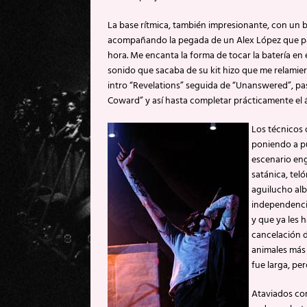
La base rítmica, también impresionante, con un 
acompañando la pegada de un Alex López que pare
hora. Me encanta la forma de tocar la batería en 
sonido que sacaba de su kit hizo que me relamiera
intro “Revelations” seguida de “Unanswered”, pa
Coward” y así hasta completar prácticamente el á
Los técnicos 
poniendo a p
escenario eng
satánica, tel
aguilucho alb
independenci
y que ya les 
cancelación d
animales más 
fue larga, pe
Ataviados con