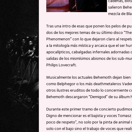
cadenas, bota
salieron Beh
mezcla de Bla
Tras una intro de esas que ponen los pelos de p
dos de los mejores temas de su último disco “The
Phenomenon” con lo que dejaron claro al respeta
a la mitología más mística y arcaica que el ser 
apocalípticos, cabalgadas infernales adornadas 
salidas de los mismísimos abismos de los sub-m
Philips Lovecraft.
Musicalmente los actuales Behemoth dejan bien
como Belphegor o los más deathmetaleros Vader,
otros ilustres eruditos de todo lo concerniente c
Behemoth descargaron “Demigod” de su álbum 
Durante este primer tramo de concierto pudimos 
Digno de mencionar es el bajista y voces Tomas
poco de respeto”, no solo por la pinta de animal 
solo con el bajo sino el trabajo de voces que r