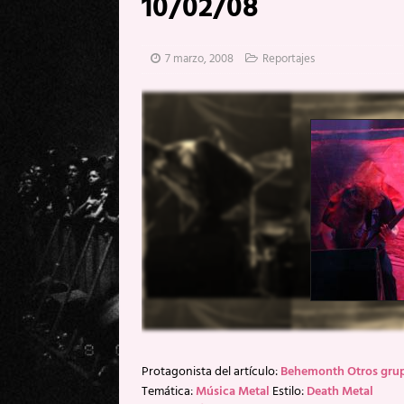
10/02/08
[ 17 mayo, 2026 ]
Fito & Fitipal
[ 17 mayo, 2026 ]
Fito & Fitipal
7 marzo, 2008
Reportajes
[ 5 agosto, 2026 ]
Florent Gorge
Protagonista del artículo:
Behemonth Otros gru
Temática:
Música Metal
Estilo:
Death Metal