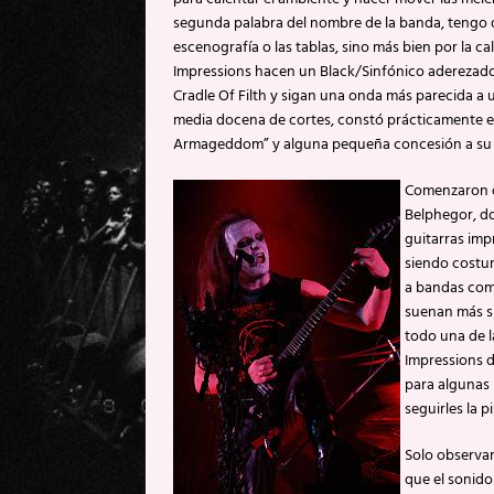
segunda palabra del nombre de la banda, tengo q
escenografía o las tablas, sino más bien por la c
Impressions hacen un Black/Sinfónico aderezado
Cradle Of Filth y sigan una onda más parecida a
media docena de cortes, constó prácticamente en 
Armageddom” y alguna pequeña concesión a su d
Comenzaron d
Belphegor, d
guitarras imp
siendo costum
a bandas com
suenan más si
todo una de 
Impressions d
para algunas 
seguirles la pi
Solo observan
que el sonido