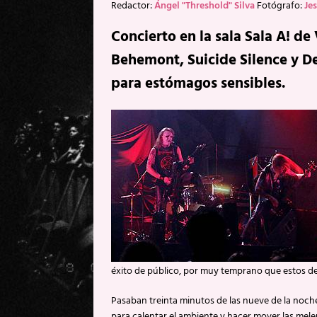
Redactor:
Ángel "Threshold" Silva
Fotógrafo:
Je
Concierto en la sala Sala A! d
Behemont, Suicide Silence y De
para estómagos sensibles.
éxito de público, por muy temprano que estos d
Pasaban treinta minutos de las nueve de la noch
para calentar el ambiente y hacer mover las mel