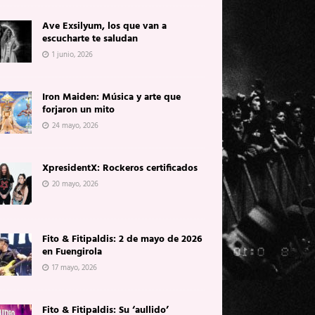
Ave Exsilyum, los que van a
escucharte te saludan
1 junio, 2026
Iron Maiden: Música y arte que
forjaron un mito
24 mayo, 2026
XpresidentX: Rockeros certificados
20 mayo, 2026
Fito & Fitipaldis: 2 de mayo de 2026
en Fuengirola
17 mayo, 2026
Fito & Fitipaldis: Su ‘aullido’