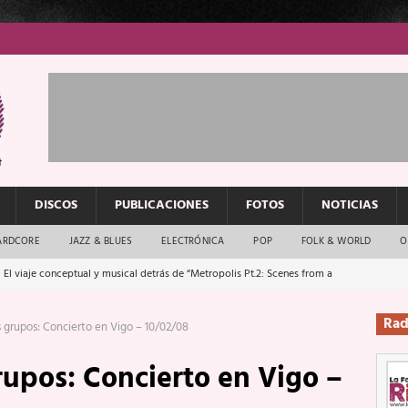
DISCOS
PUBLICACIONES
FOTOS
NOTICIAS
ARDCORE
JAZZ & BLUES
ELECTRÓNICA
POP
FOLK & WORLD
O
 El viaje conceptual y musical detrás de “Metropolis Pt.2: Scenes from a
: El rock urbano sigue en buenas manos
ENTREVISTAS
Rad
grupos: Concierto en Vigo – 10/02/08
os que van a escucharte te saludan
ENTREVISTAS
upos: Concierto en Vigo –
Música y arte que forjaron un mito
REPORTAJES
Rockeros certificados
ENTREVISTAS