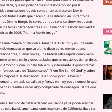
Seg
ue decir, que los polacos me impresionaron, no por la
alidad musical que los seis componentes atesoran. Devilish
 con tintes Death que hacen que se diferencien un tanto de
 unos Dimmu Borgir. Su corto, aunque conciso show, de apenas
los temas pertenecientes a su ultima obra “Diabolicanos-Act III:
Art
isco de 2006, “Plurima Mortis Imago”.
e una manera brutal con el tema “T.H.O.R.N.” muy en una onda
onde demuestran que su último disco es realmente bueno,
resionantes, buenas voces, una batería ultra rápida como viene
bre en este estilo y unos teclados que en ocasiones tienen dejes
o Amorphis, con un halo folkie muy interesante. Algunos temas
nfónicos caso de “Diabolicanos”, “I Am The Son Of God” y sobre
las mejores “Har-Magedon”. Buen show porque Devilish
emostraron toda su calidad y fiereza en muy poco tiempo, lo que
bandas resulta a veces algo complicado de conseguir. Habrá que
sta.
do al técnico de batería de Suicide Silence ya se podía adivinar
 de esta banda americana, concretamente de California, iba a ser