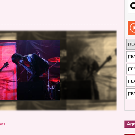
dis: 2 de mayo de 2026 en Fuengirola
FOTOS
dis: Su ‘aullido’ retumbó ferozmente en Fuengirola.
REPORTAJES
s: La historia de Nintendo Vol. 2
PUBLICACIONES
Ag
pos