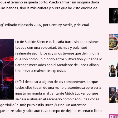
o que el término se queda corto. Puedo afirmar sin ninguna duda
 las bandas, sino la más cañera y burra que he visto encima de
ng” editado el pasado 2007, por Century Media, y del cual
Lo de Suicide Silence es la caña burra sin concesiones
tocada con una velocidad, técnica y pulcritud
realmente asombrosas y si los tuviese que definir diría
que son como un híbrido entre Suffocation y Chephalic
Carnage mezclados con el Metalcore de unos Caliban.
Una mezcla realmente explosiva.
Difícil destacar a alguno de los componentes porque
todos ellos tocan de una manera asombrosa pero sería
injusto no nombrar al cantante Mitch Lucker porque
se deja el alma en el escenario combinado unas voces
gorrinillo” al más puro estilo Brutal/Grind. Un autentico
que entre salto y salto aun tuvo tiempo de dejar el escenario lleno