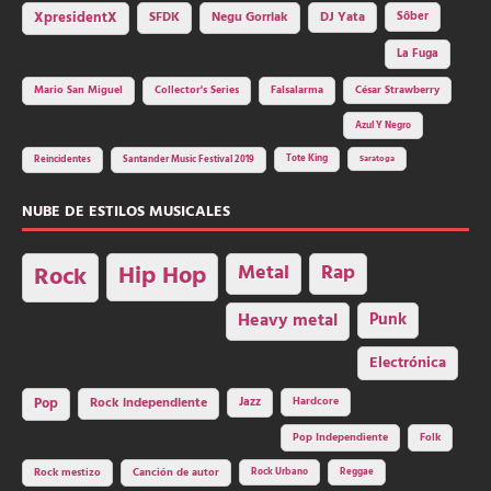
SFDK
Negu Gorriak
XpresidentX
DJ Yata
Sôber
La Fuga
Mario San Miguel
Collector's Series
Falsalarma
César Strawberry
Azul Y Negro
Tote King
Reincidentes
Santander Music Festival 2019
Saratoga
NUBE DE ESTILOS MUSICALES
Hip Hop
Metal
Rap
Rock
Heavy metal
Punk
Electrónica
Rock independiente
Jazz
Hardcore
Pop
Pop Independiente
Folk
Rock Urbano
Reggae
Rock mestizo
Canción de autor