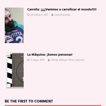
Carroña: ¡¡¡¡¡Venimos a carroñizar el mundo!!!!!
28 febrero, 2017
importaciones
La Mâquina: ¡Somos personas!
9 mayo, 2010
Florián Manuel Pérez Sánchez
BE THE FIRST TO COMMENT