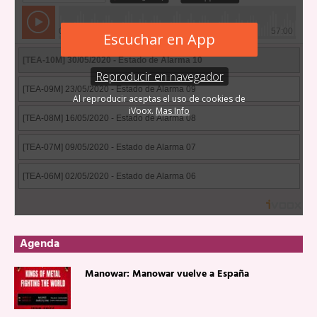
Agenda
Manowar: Manowar vuelve a España