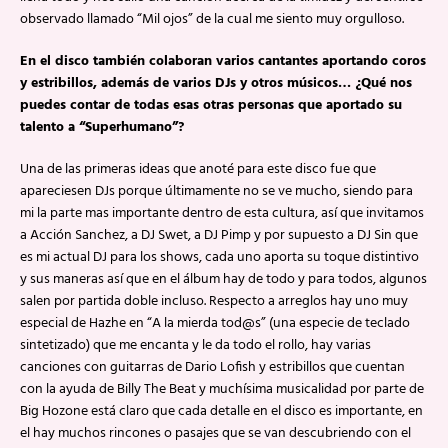
observado llamado “Mil ojos” de la cual me siento muy orgulloso.
En el disco también colaboran varios cantantes aportando coros
y estribillos, además de varios DJs y otros músicos… ¿Qué nos
puedes contar de todas esas otras personas que aportado su
talento a “Superhumano”?
Una de las primeras ideas que anoté para este disco fue que
apareciesen DJs porque últimamente no se ve mucho, siendo para
mi la parte mas importante dentro de esta cultura, así que invitamos
a Acción Sanchez, a DJ Swet, a DJ Pimp y por supuesto a DJ Sin que
es mi actual DJ para los shows, cada uno aporta su toque distintivo
y sus maneras así que en el álbum hay de todo y para todos, algunos
salen por partida doble incluso. Respecto a arreglos hay uno muy
especial de Hazhe en “A la mierda tod@s” (una especie de teclado
sintetizado) que me encanta y le da todo el rollo, hay varias
canciones con guitarras de Dario Lofish y estribillos que cuentan
con la ayuda de Billy The Beat y muchísima musicalidad por parte de
Big Hozone está claro que cada detalle en el disco es importante, en
el hay muchos rincones o pasajes que se van descubriendo con el