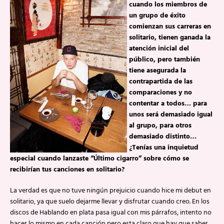
cuando los miembros de
un grupo de éxito
comienzan sus carreras en
solitario, tienen ganada la
atención inicial del
público, pero también
tiene asegurada la
contrapartida de las
comparaciones y no
contentar a todos… para
unos será demasiado igual
al grupo, para otros
demasiado distinto…
¿Tenías una inquietud
especial cuando lanzaste “Último cigarro” sobre cómo se
recibirían tus canciones en solitario?
La verdad es que no tuve ningún prejuicio cuando hice mi debut en
solitario, ya que suelo dejarme llevar y disfrutar cuando creo. En los
discos de Hablando en plata pasa igual con mis párrafos, intento no
hacer lo mismo en cada canción pero esta claro que hay que saber