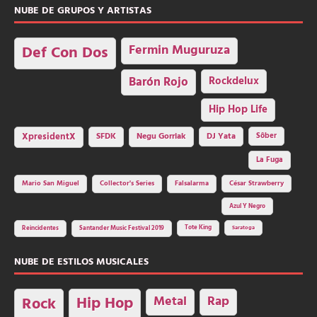
NUBE DE GRUPOS Y ARTISTAS
Fermin Muguruza
Def Con Dos
Barón Rojo
Rockdelux
Hip Hop Life
SFDK
Negu Gorriak
XpresidentX
DJ Yata
Sôber
La Fuga
Mario San Miguel
Collector's Series
Falsalarma
César Strawberry
Azul Y Negro
Tote King
Reincidentes
Santander Music Festival 2019
Saratoga
NUBE DE ESTILOS MUSICALES
Hip Hop
Metal
Rap
Rock