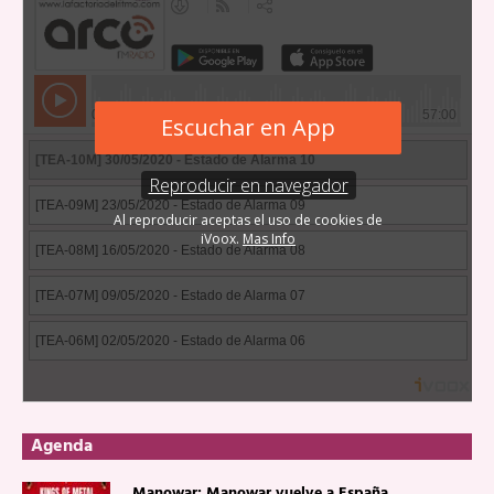
Agenda
Manowar: Manowar vuelve a España