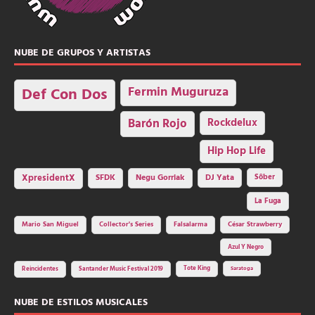
NUBE DE GRUPOS Y ARTISTAS
Fermin Muguruza
Def Con Dos
Barón Rojo
Rockdelux
Hip Hop Life
SFDK
Negu Gorriak
XpresidentX
DJ Yata
Sôber
La Fuga
Mario San Miguel
Collector's Series
Falsalarma
César Strawberry
Azul Y Negro
Tote King
Reincidentes
Santander Music Festival 2019
Saratoga
NUBE DE ESTILOS MUSICALES