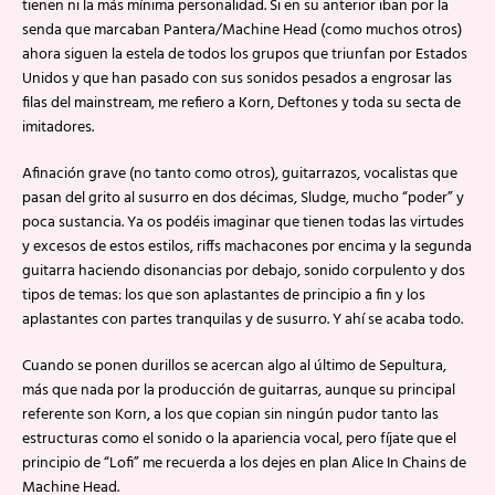
tienen ni la más mínima personalidad. Si en su anterior iban por la
senda que marcaban Pantera/Machine Head (como muchos otros)
ahora siguen la estela de todos los grupos que triunfan por Estados
Unidos y que han pasado con sus sonidos pesados a engrosar las
filas del mainstream, me refiero a Korn, Deftones y toda su secta de
imitadores.
Afinación grave (no tanto como otros), guitarrazos, vocalistas que
pasan del grito al susurro en dos décimas, Sludge, mucho “poder” y
poca sustancia. Ya os podéis imaginar que tienen todas las virtudes
y excesos de estos estilos, riffs machacones por encima y la segunda
guitarra haciendo disonancias por debajo, sonido corpulento y dos
tipos de temas: los que son aplastantes de principio a fin y los
aplastantes con partes tranquilas y de susurro. Y ahí se acaba todo.
Cuando se ponen durillos se acercan algo al último de Sepultura,
más que nada por la producción de guitarras, aunque su principal
referente son Korn, a los que copian sin ningún pudor tanto las
estructuras como el sonido o la apariencia vocal, pero fíjate que el
principio de “Lofi” me recuerda a los dejes en plan Alice In Chains de
Machine Head.