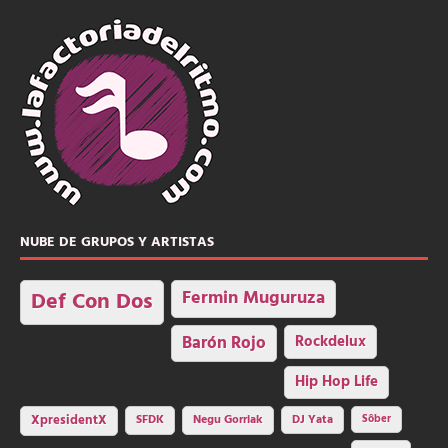
NUBE DE GRUPOS Y ARTISTAS
Fermin Muguruza
Def Con Dos
Barón Rojo
Rockdelux
Hip Hop Life
SFDK
Negu Gorriak
XpresidentX
DJ Yata
Sôber