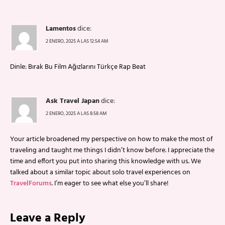
Lamentos
dice:
2 ENERO, 2025 A LAS 12:54 AM
Dinle: Bırak Bu Film Ağızlarını Türkçe Rap Beat
Ask Travel Japan
dice:
2 ENERO, 2025 A LAS 8:58 AM
Your article broadened my perspective on how to make the most of
traveling and taught me things I didn’t know before. I appreciate the
time and effort you put into sharing this knowledge with us. We
talked about a similar topic about solo travel experiences on
TravelForums
. I’m eager to see what else you’ll share!
Leave a Reply