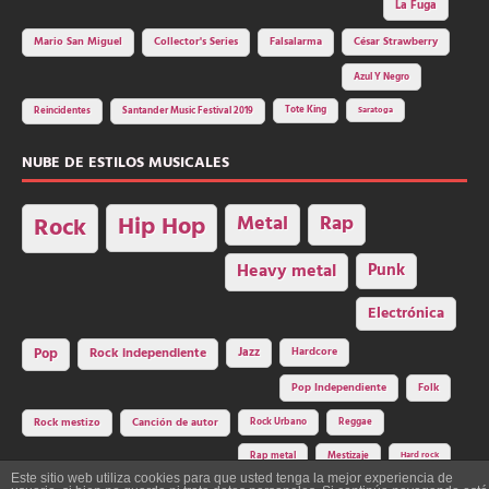
La Fuga
Mario San Miguel
Collector's Series
Falsalarma
César Strawberry
Azul Y Negro
Tote King
Reincidentes
Santander Music Festival 2019
Saratoga
NUBE DE ESTILOS MUSICALES
Hip Hop
Metal
Rap
Rock
Heavy metal
Punk
Electrónica
Rock independiente
Jazz
Hardcore
Pop
Pop Independiente
Folk
Rock Urbano
Reggae
Rock mestizo
Canción de autor
Rap metal
Mestizaje
Hard rock
Este sitio web utiliza cookies para que usted tenga la mejor experiencia de