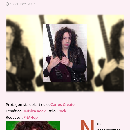
9 octubre, 2003
Protagonista del artículo:
Carlos Creator
Temática:
Música Rock
Estilo:
Rock
Redactor:
F-MHop
os