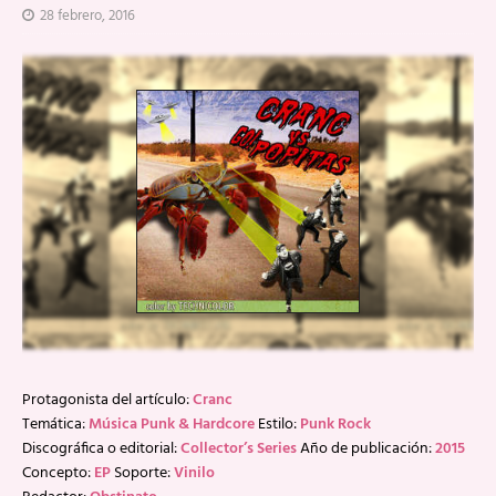
28 febrero, 2016
Protagonista del artículo:
Cranc
Temática:
Música Punk & Hardcore
Estilo:
Punk Rock
Discográfica o editorial:
Collector’s Series
Año de publicación:
2015
Concepto:
EP
Soporte:
Vinilo