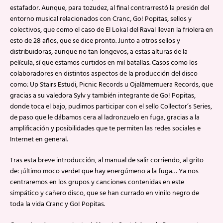
estafador. Aunque, para tozudez, al final contrarrestó la presión del
entorno musical relacionados con Cranc, Go! Popitas, sellos y
colectivos, que como el caso de El Lokal del Raval llevan la friolera en
esto de 28 años, que se dice pronto. Junto a otros sellos y
distribuidoras, aunque no tan longevos, a estas alturas de la
película, sí que estamos curtidos en mil batallas. Casos como los
colaboradores en distintos aspectos de la producción del disco
como: Up Stairs Estudi, Picnic Records u Ojalämemuera Records, que
gracias a su valedora Sylv y también integrante de Go! Popitas,
donde toca el bajo, pudimos participar con el sello Collector’s Series,
de paso que le dábamos cera al ladronzuelo en fuga, gracias a la
amplificación y posibilidades que te permiten las redes sociales e
Internet en general.
Tras esta breve introducción, al manual de salir corriendo, al grito
de: ¡último moco verde! que hay energúmeno a la fuga… Ya nos
centraremos en los grupos y canciones contenidas en este
simpático y cañero disco, que se han currado en vinilo negro de
toda la vida Cranc y Go! Popitas.