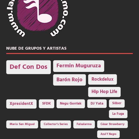
NUBE DE GRUPOS Y ARTISTAS
Fermin Muguruza
Def Con Dos
Barón Rojo
Rockdelux
Hip Hop Life
SFDK
Negu Gorriak
XpresidentX
DJ Yata
Sôber
La Fuga
Mario San Miguel
Collector's Series
Falsalarma
César Strawberry
Azul Y Negro