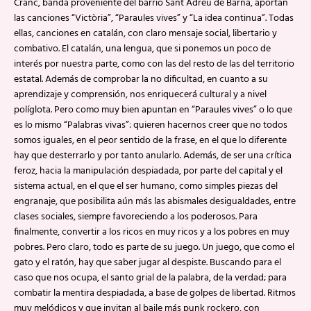
Cranc, banda proveniente del barrio Sant Adreu de Barna, aportan
las canciones “Victòria”, “Paraules vives” y “La idea continua”. Todas
ellas, canciones en catalán, con claro mensaje social, libertario y
combativo. El catalán, una lengua, que si ponemos un poco de
interés por nuestra parte, como con las del resto de las del territorio
estatal. Además de comprobar la no dificultad, en cuanto a su
aprendizaje y comprensión, nos enriquecerá cultural y a nivel
políglota. Pero como muy bien apuntan en “Paraules vives” o lo que
es lo mismo “Palabras vivas”: quieren hacernos creer que no todos
somos iguales, en el peor sentido de la frase, en el que lo diferente
hay que desterrarlo y por tanto anularlo. Además, de ser una crítica
feroz, hacia la manipulación despiadada, por parte del capital y el
sistema actual, en el que el ser humano, como simples piezas del
engranaje, que posibilita aún más las abismales desigualdades, entre
clases sociales, siempre favoreciendo a los poderosos. Para
finalmente, convertir a los ricos en muy ricos y a los pobres en muy
pobres. Pero claro, todo es parte de su juego. Un juego, que como el
gato y el ratón, hay que saber jugar al despiste. Buscando para el
caso que nos ocupa, el santo grial de la palabra, de la verdad; para
combatir la mentira despiadada, a base de golpes de libertad. Ritmos
muy melódicos y que invitan al baile más punk rockero, con