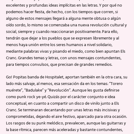
excelentes y profundas ideas implícitas en las letras. Y por qué no
podemos hacer fiesta, de hecho, con los tiempos que corren, si
alguno de estos mensajes llegará a alguna mente obtusa o algún
oído sordo, lo mismo se comenzaba una nueva revolución cultural y
social, siempre y cuando reaccionaran positivamente. Para ello,
tendrán que dejar a los pueblos que se expresen libremente y al
menos haya unión entre los seres humanos a nivel solidario,
mediante palabras vivas y pisando el miedo, como bien apuntan Els
Cranc. Grandes temas y letras, con unos mensajes contundentes,
para tiempos convulsos, que precisan de grandes remedios.
Go! Popitas banda de Hospitalet, aportan también en la otra cara, su
lado más salvaje, al menos, esa sensación da en los temas: “Torero
muérete”, “Badulake” y “Revolución”. Aunque les gusta definirse
como punk rock ye-yé. Quizás por el carácter conjunto e idea
conceptual, en cuanto a compartir un disco de vinilo junto a Els
Cranc. Se terminaran decantando por unas letras más incisivas y
comprometidas, dejando el aire festivo, aparcado para otra ocasión.
Los rasgos de su punk melódico, prevalecen, aunque las guitarras y
la base rítmica, parecen más aceleradas y bastante contundentes,