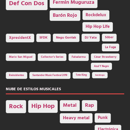
Fermin Muguruza
Def Con Dos
Barón Rojo
Rockdelux
Hip Hop Life
SFDK
Negu Gorriak
XpresidentX
DJ Yata
Sôber
La Fuga
Mario San Miguel
Collector's Series
Falsalarma
César Strawberry
Azul Y Negro
Tote King
Reincidentes
Santander Music Festival 2019
Saratoga
NUBE DE ESTILOS MUSICALES
Hip Hop
Metal
Rap
Rock
Heavy metal
Punk
Electrónica