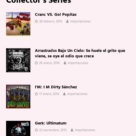
Collector’s Series
Cranc VS. Go! Popitas
28 febrero, 2016
importaciones
Arrastradxs Bajo Un Cielo: Se huele el grito que
viene, se oye el odio que crece
26 enero, 2016
importaciones
I'M: I M Dirty Sánchez
17 enero, 2016
importaciones
Gerk: Ultimatum
22 noviembre, 2015
importaciones