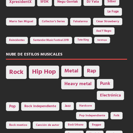
SFDK
Negu Gorriak
XpresidentX
DJ Yata
Sôber
La Fuga
Mario San Miguel
Collector's Series
Falsalarma
César Strawberry
Azul Y Negro
Tote King
Reincidentes
Santander Music Festival 2019
Saratoga
NUBE DE ESTILOS MUSICALES
Hip Hop
Metal
Rap
Rock
Heavy metal
Punk
Electrónica
Rock independiente
Jazz
Hardcore
Pop
Pop Independiente
Folk
Rock Urbano
Reggae
Rock mestizo
Canción de autor