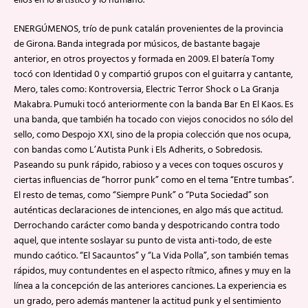
ellos en lo artístico y lo humano.
ENERGÚMENOS, trío de punk catalán provenientes de la provincia
de Girona. Banda integrada por músicos, de bastante bagaje
anterior, en otros proyectos y formada en 2009. El batería Tomy
tocó con Identidad 0 y compartió grupos con el guitarra y cantante,
Mero, tales como: Kontroversia, Electric Terror Shock o La Granja
Makabra. Pumuki tocó anteriormente con la banda Bar En El Kaos. Es
una banda, que también ha tocado con viejos conocidos no sólo del
sello, como Despojo XXI, sino de la propia colección que nos ocupa,
con bandas como L’Autista Punk i Els Adherits, o Sobredosis.
Paseando su punk rápido, rabioso y a veces con toques oscuros y
ciertas influencias de “horror punk” como en el tema “Entre tumbas”.
El resto de temas, como “Siempre Punk” o “Puta Sociedad” son
auténticas declaraciones de intenciones, en algo más que actitud.
Derrochando carácter como banda y despotricando contra todo
aquel, que intente soslayar su punto de vista anti-todo, de este
mundo caótico. “El Sacauntos” y “La Vida Polla”, son también temas
rápidos, muy contundentes en el aspecto rítmico, afines y muy en la
línea a la concepción de las anteriores canciones. La experiencia es
un grado, pero además mantener la actitud punk y el sentimiento