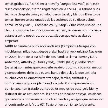
temas grabados, “Danza en la nieve” y “Juegos lascivos”, para este
disco compartido, fueron registrados en la C.S.O.A. La Tabona y los
técnicos de grabación y sonido, fueron Jacek y Marcos. El resto de
temas, fueron seleccionados de las sesiones de su disco debut,
como “Paco y Susi”, “Combate WC” y “Stop”. Y haciendo uso de una
de sus consignas favoritas, con su permiso, les deseamos una larga
estancia entre nosotros, porque… ¡Saben que esto acaba de
empezar!
JARREA! banda de punk rock andaluza (Campillos, Málaga), con
muchísimas influencias, desde el ska, hasta el rock urbano. Nacieron
en 2004, fruto de la escisión de dos bandas: Llama Fuerte y DAF.
Ante todo, Alfredo (guitarra y voz), Frankli (bajo) y Pedro “Peri”
(batería), son antes que compañeros de grupo, muy buenos amigos
y conocedores de lo que es una banda de rock y lo que entraña
muchas veces. Compatibilizar trabajos, familia, amistades y
contratiempos que va planteando la vida. Por lo que desde los
comienzos, han tratado por todos los medios de pasárselo bien y
disfrutar de las actuaciones, las horas de local de ensayo, los discos
grabados y la convivencia con otras bandas y amigos que se han ido
encontrando en la “ruta 66”. Tuvieron un comienzo fulgurante,