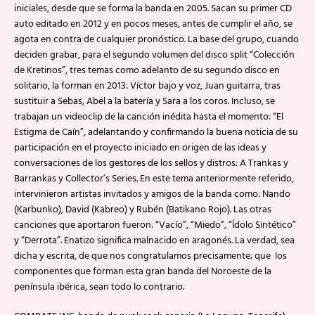
iniciales, desde que se forma la banda en 2005. Sacan su primer CD
auto editado en 2012 y en pocos meses, antes de cumplir el año, se
agota en contra de cualquier pronóstico. La base del grupo, cuando
deciden grabar, para el segundo volumen del disco split “Colección
de Kretinos”, tres temas como adelanto de su segundo disco en
solitario, la forman en 2013: Víctor bajo y voz, Juan guitarra, tras
sustituir a Sebas, Abel a la batería y Sara a los coros. Incluso, se
trabajan un videoclip de la canción inédita hasta el momento: “El
Estigma de Caín”, adelantando y confirmando la buena noticia de su
participación en el proyecto iniciado en origen de las ideas y
conversaciones de los gestores de los sellos y distros: A Trankas y
Barrankas y Collector’s Series. En este tema anteriormente referido,
intervinieron artistas invitados y amigos de la banda como: Nando
(Karbunko), David (Kabreo) y Rubén (Batikano Rojo). Las otras
canciones que aportaron fueron: “Vacío”, “Miedo”, “Ídolo Sintético”
y “Derrota”. Enatizo significa malnacido en aragonés. La verdad, sea
dicha y escrita, de que nos congratulamos precisamente; que los
componentes que forman esta gran banda del Noroeste de la
península ibérica, sean todo lo contrario.