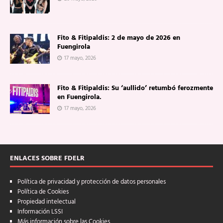
Fito & Fitipaldis: 2 de mayo de 2026 en
Fuengirola
17 mayo, 2026
Fito & Fitipaldis: Su ‘aullido’ retumbó ferozmente
en Fuengirola.
17 mayo, 2026
ENLACES SOBRE FDELR
Política de privacidad y protección de datos personales
Política de Cookies
Propiedad intelectual
Información LSSI
Más información sobre las Cookies