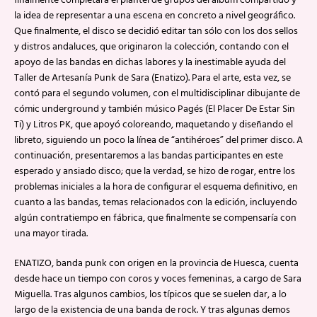
finalmente completara el plantel de grupos del álbum compartido y
la idea de representar a una escena en concreto a nivel geográfico.
Que finalmente, el disco se decidió editar tan sólo con los dos sellos
y distros andaluces, que originaron la colección, contando con el
apoyo de las bandas en dichas labores y la inestimable ayuda del
Taller de Artesanía Punk de Sara (Enatizo). Para el arte, esta vez, se
contó para el segundo volumen, con el multidisciplinar dibujante de
cómic underground y también músico Pagés (El Placer De Estar Sin
Ti) y Litros PK, que apoyó coloreando, maquetando y diseñando el
libreto, siguiendo un poco la línea de “antihéroes” del primer disco. A
continuación, presentaremos a las bandas participantes en este
esperado y ansiado disco; que la verdad, se hizo de rogar, entre los
problemas iniciales a la hora de configurar el esquema definitivo, en
cuanto a las bandas, temas relacionados con la edición, incluyendo
algún contratiempo en fábrica, que finalmente se compensaría con
una mayor tirada.
ENATIZO, banda punk con origen en la provincia de Huesca, cuenta
desde hace un tiempo con coros y voces femeninas, a cargo de Sara
Miguella. Tras algunos cambios, los típicos que se suelen dar, a lo
largo de la existencia de una banda de rock. Y tras algunas demos