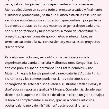
nada, valoran los proyectos independientes y no comerciales.
Menos aún, tienen en cuenta todo el proceso creativo y finalmente
el difusor o promocional, hasta que el disco está en la calle. Con los
sacrificios económicos de autogestión, que conllevan por parte de
los propios artistas, editores y mecenas en general; que cada uno,
con sus aportaciones y muchas veces, a modo de “capitalizar” su
propio trabajo, en forma de apoyo mutuo e intercambios, se
terminan sacando a la luz, contra viento y marea, estos proyectos
discográficos.
Para el primer volumen, se contó con la participación de la
experimentada banda tinerfeña Malformaciones Kongénitas, los
atípicos punks hispano-germanos The Castro Zombies & The
Mutant Phlegm, la banda punk del pirineo catalán L’Autista Punk i
Els Adherits y los cañeros punk murcianos Sobredosis. Los
encargados del arte del disco fueron el ilustrador catalán Bellvi y la
diseñadora y reportera gráfica MB Neave. Que además, de aderezar
de manera insuperable el libreto del disco, hicieron un gran trabajo a
la hora de complementar el mismo, gracias a cómics, artículos,
póster-calendario y demás “afiches” destinados al fanzine