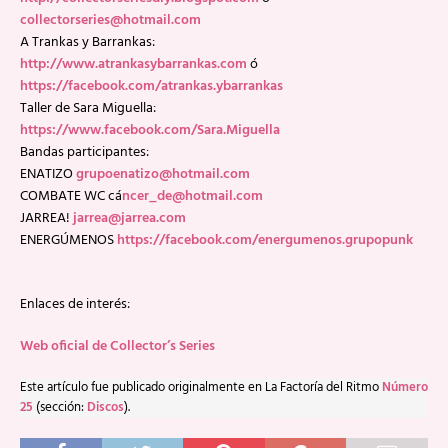
collectorseries@hotmail.com
A Trankas y Barrankas:
http://www.atrankasybarrankas.com
ó
https://facebook.com/atrankas.ybarrankas
Taller de Sara Miguella:
https://www.facebook.com/Sara.Miguella
Bandas participantes:
ENATIZO
grupoenatizo@hotmail.com
COMBATE WC cá
ncer_de@hotmail.com
JARREA!
jarrea@jarrea.com
ENERGÚMENOS
https://facebook.com/energumenos.grupopunk
Enlaces de interés:
Web oficial de Collector’s Series
Este artículo fue publicado originalmente en La Factoría del Ritmo
Número
25
(sección:
Discos
).