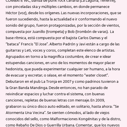
COMBATE WC, banda de punk rock canaria (La Laguna, Tenerife),
con pinceladas ska y múltiples cambios, en donde permanece
Héctor (voz), desde los orígenes. Las nuevas incorporaciones, que se
fueron sucediendo, hasta la actualidad e ir conformando el nuevo
sonido del grupo, fueron protagonizadas, por la sección de vientos,
compuesta por Juanillo (trompeta) y Bob (trombón de varas). La
base rítmica, está compuesta por el bajista Carlos Damas y el
“bataca” Francis “El Jose”. Alberto Padrón y Javi están a cargo de las
guitarras y Leti, voces y coros, completan este elenco de artistas.
Agrupados en torno a la magnífica costumbre, de crear e idear
estupendas canciones, en uno de los momentos de mayor placer
hedonista, que pueda experimentar cualquier ser humano, a la hora
de evacuar y excretar; o séase, en el momento “water closet”.
Debutaron en el pub La Tronja en 2007 y como padrinos tuvieron a
la Gran Banda Mandinga. Desde entonces, no han parado de
reivindicar espacios y luchar contra el sistema, con buenas
canciones, repletas de buenas letras con mensaje. En 2009,
grabaron su único disco auto editado, en solitario, hasta ahora: “Se
Atormenta Una Vecina”. Se sienten cómodos, al lado de viejos
conocidos del sello, como Malformaciones Kongénitas y de la distro,
como Rebaño De Dios o Guerrilla Urbana. Comentar, que los nuevos