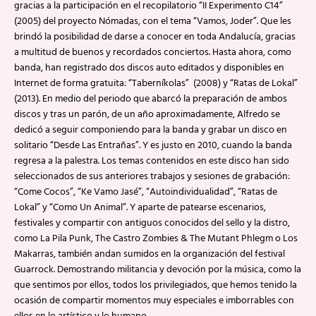
gracias a la participación en el recopilatorio “II Experimento C14”
(2005) del proyecto Nómadas, con el tema “Vamos, Joder”. Que les
brindó la posibilidad de darse a conocer en toda Andalucía, gracias
a multitud de buenos y recordados conciertos. Hasta ahora, como
banda, han registrado dos discos auto editados y disponibles en
Internet de forma gratuita: “Taberníkolas” (2008) y “Ratas de Lokal”
(2013). En medio del periodo que abarcó la preparación de ambos
discos y tras un parón, de un año aproximadamente, Alfredo se
dedicó a seguir componiendo para la banda y grabar un disco en
solitario “Desde Las Entrañas”. Y es justo en 2010, cuando la banda
regresa a la palestra. Los temas contenidos en este disco han sido
seleccionados de sus anteriores trabajos y sesiones de grabación:
“Come Cocos”, “Ke Vamo Jasé”, “Autoindividualidad”, “Ratas de
Lokal” y “Como Un Animal”. Y aparte de patearse escenarios,
festivales y compartir con antiguos conocidos del sello y la distro,
como La Pila Punk, The Castro Zombies & The Mutant Phlegm o Los
Makarras, también andan sumidos en la organización del festival
Guarrock. Demostrando militancia y devoción por la música, como la
que sentimos por ellos, todos los privilegiados, que hemos tenido la
ocasión de compartir momentos muy especiales e imborrables con