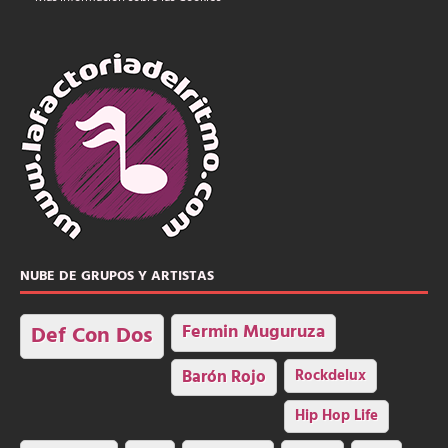
NUBE DE GRUPOS Y ARTISTAS
Fermin Muguruza
Def Con Dos
Barón Rojo
Rockdelux
Hip Hop Life