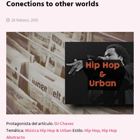
Conections to other worlds
28 febrero, 2010
Protagonista del artículo:
DJ Chavez
Temática:
Música Hip Hop & Urban
Estilo:
Hip Hop
,
Hip Hop
Abstracto