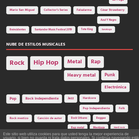
Mario San Miguel
Collector's Series
Falsalarma
César Strawberry
Azul Y Negro
Tote King
Reincidentes
Santander Music Festival 2019
Saratoga
NUBE DE ESTILOS MUSICALES
Hip Hop
Metal
Rap
Rock
Heavy metal
Punk
Electrónica
Rock independiente
Jazz
Hardcore
Pop
Pop Independiente
Folk
Rock Urbano
Reggae
Rock mestizo
Canción de autor
Rap metal
Mestizaje
Hard rock
Este sitio web utiliza cookies para que usted tenga la mejor experiencia de
usuario, si bien no guarda ni trata datos personales. Si continúa navegando está