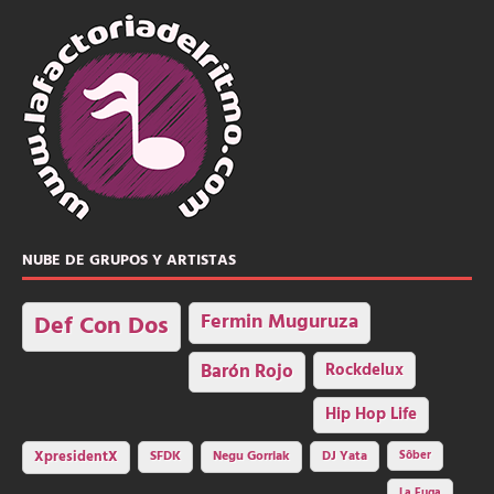
NUBE DE GRUPOS Y ARTISTAS
Fermin Muguruza
Def Con Dos
Barón Rojo
Rockdelux
Hip Hop Life
SFDK
Negu Gorriak
XpresidentX
DJ Yata
Sôber
La Fuga