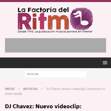
INICIO
NOTICIAS
DJ Chavez: Nuevo videoclip: Conections to
other worlds
DJ Chavez: Nuevo videoclip: