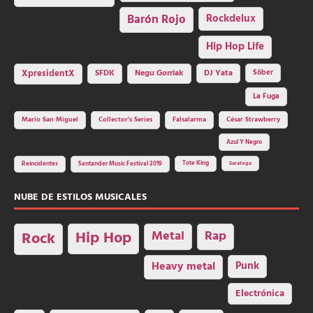
Barón Rojo
Rockdelux
Hip Hop Life
SFDK
Negu Gorriak
XpresidentX
DJ Yata
Sôber
La Fuga
Mario San Miguel
Collector's Series
Falsalarma
César Strawberry
Azul Y Negro
Tote King
Reincidentes
Santander Music Festival 2019
Saratoga
NUBE DE ESTILOS MUSICALES
Hip Hop
Metal
Rap
Rock
Heavy metal
Punk
Electrónica