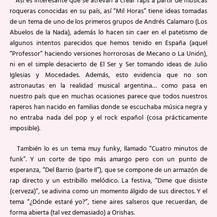
Así es interesante que se atrevan a crear raps a partir de músicas
roqueras conocidas en su país, así “Mil Horas” tiene ideas tomadas
de un tema de uno de los primeros grupos de Andrés Calamaro (Los
Abuelos de la Nada), además lo hacen sin caer en el patetismo de
algunos intentos parecidos que hemos tenido en España (aquel
“Professor” haciendo versiones horrorosas de Mecano o La Unión),
ni en el simple desacierto de El Ser y Ser tomando ideas de Julio
Iglesias y Mocedades. Además, esto evidencia que no son
astronautas en la realidad musical argentina… como pasa en
nuestro país que en muchas ocasiones parece que todos nuestros
raperos han nacido en familias donde se escuchaba música negra y
no entraba nada del pop y el rock español (cosa prácticamente
imposible).
También lo es un tema muy funky, llamado “Cuatro minutos de
funk”. Y un corte de tipo más amargo pero con un punto de
esperanza, “Del Barrio (parte II”), que se compone de un armazón de
rap directo y un estribillo melódico. La festiva, “Dime que disiste
(cerveza)”, se adivina como un momento álgido de sus directos. Y el
tema “¿Dónde estaré yo?”, tiene aires salseros que recuerdan, de
forma abierta (tal vez demasiado) a Orishas.