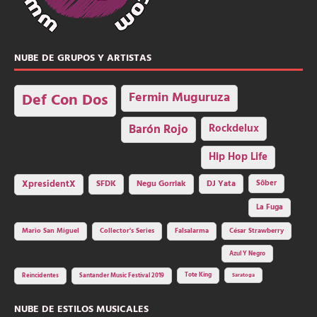
NUBE DE GRUPOS Y ARTISTAS
Fermin Muguruza
Def Con Dos
Barón Rojo
Rockdelux
Hip Hop Life
SFDK
Negu Gorriak
XpresidentX
DJ Yata
Sôber
La Fuga
Mario San Miguel
Collector's Series
Falsalarma
César Strawberry
Azul Y Negro
Tote King
Reincidentes
Santander Music Festival 2019
Saratoga
NUBE DE ESTILOS MUSICALES