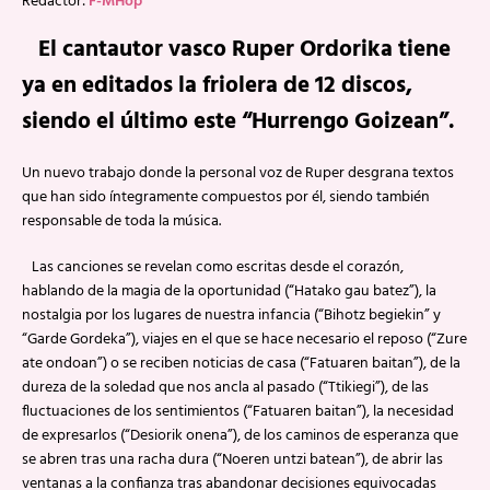
Redactor:
F-MHop
El cantautor vasco Ruper Ordorika tiene
ya en editados la friolera de 12 discos,
siendo el último este “Hurrengo Goizean”.
Un nuevo trabajo donde la personal voz de Ruper desgrana textos
que han sido íntegramente compuestos por él, siendo también
responsable de toda la música.
Las canciones se revelan como escritas desde el corazón,
hablando de la magia de la oportunidad (“Hatako gau batez”), la
nostalgia por los lugares de nuestra infancia (“Bihotz begiekin” y
“Garde Gordeka”), viajes en el que se hace necesario el reposo (“Zure
ate ondoan”) o se reciben noticias de casa (“Fatuaren baitan”), de la
dureza de la soledad que nos ancla al pasado (“Ttikiegi”), de las
fluctuaciones de los sentimientos (“Fatuaren baitan”), la necesidad
de expresarlos (“Desiorik onena”), de los caminos de esperanza que
se abren tras una racha dura (“Noeren untzi batean”), de abrir las
ventanas a la confianza tras abandonar decisiones equivocadas