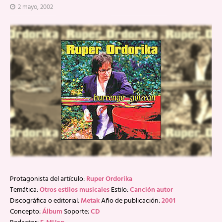
2 mayo, 2002
Protagonista del artículo:
Ruper Ordorika
Temática:
Otros estilos musicales
Estilo:
Canción autor
Discográfica o editorial:
Metak
Año de publicación:
2001
Concepto:
Álbum
Soporte:
CD