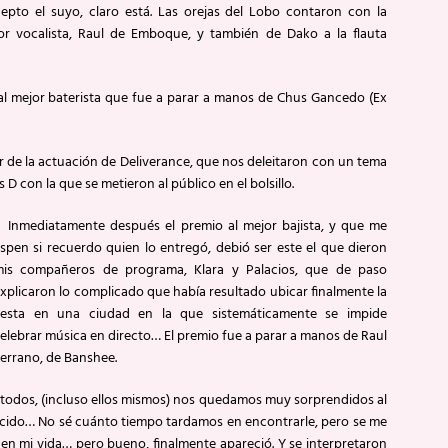
epto el suyo, claro está. Las orejas del Lobo contaron con la
r vocalista, Raul de Emboque, y también de Dako a la flauta
al mejor baterista que fue a parar a manos de Chus Gancedo (Ex
 de la actuación de Deliverance, que nos deleitaron con un tema
D con la que se metieron al público en el bolsillo.
nmediatamente después el premio al mejor bajista, y que me
spen si recuerdo quien lo entregó, debió ser este el que dieron
is compañeros de programa, Klara y Palacios, que de paso
xplicaron lo complicado que había resultado ubicar finalmente la
iesta en una ciudad en la que sistemáticamente se impide
elebrar música en directo… El premio fue a parar a manos de Raul
errano, de Banshee.
todos, (incluso ellos mismos) nos quedamos muy sorprendidos al
ecido… No sé cuánto tiempo tardamos en encontrarle, pero se me
en mi vida… pero bueno, finalmente apareció. Y se interpretaron