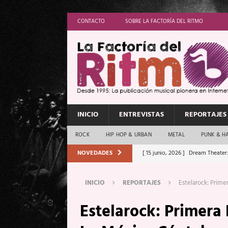
CONTACTO
SOBRE LA FACTORÍA DEL RITMO
INICIO
ENTREVISTAS
REPORTAJES
ROCK
HIP HOP & URBAN
METAL
PUNK & H
NOVEDADES
[ 15 junio, 2026 ]
Dream Theater:
Memory”
REPORTAJES
INICIO
REPORTAJES
Estelarock: Prime
[ 11 junio, 2026 ]
Vamos Con Todo
Estelarock: Primera
[ 1 junio, 2026 ]
Ave Exsilyum, l
[ 24 mayo, 2026 ]
Iron Maiden: 