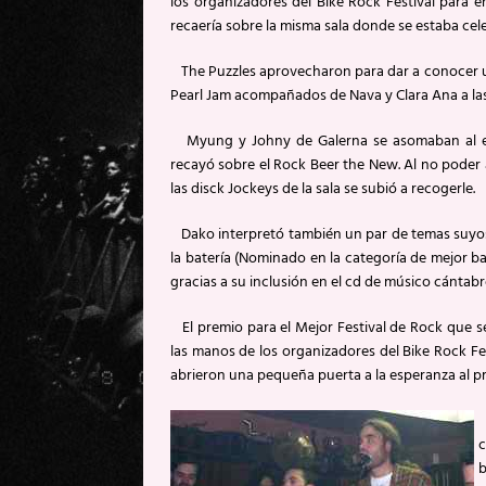
los organizadores del Bike Rock Festival para e
recaería sobre la misma sala donde se estaba celeb
The Puzzles aprovecharon para dar a conocer un
Pearl Jam acompañados de Nava y Clara Ana a las
Myung y Johny de Galerna se asomaban al esc
recayó sobre el Rock Beer the New. Al no poder a
las disck Jockeys de la sala se subió a recogerle.
Dako interpretó también un par de temas suyos.
la batería (Nominado en la categoría de mejor ba
gracias a su inclusión en el cd de músico cántabr
El premio para el Mejor Festival de Rock que s
las manos de los organizadores del Bike Rock Fes
abrieron una pequeña puerta a la esperanza al pr
L
c
b