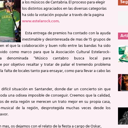
Seg
a los músicos de Cantabria. El proceso para elegir
los distintos agraciados en las diversas categorías
ha sido la votación popular a través de la pagina
www.estelarock.com
.
Esta entrega de premios ha contado con la ayuda
Art
inestimable y desinteresada de mas de 15 grupos de
en el que la colaboración y buen rollo entre las bandas ha sido
rvido como marco para que la Asociación Cultural Estelarock-
a denominada “Músico cantabro busca local para
ne por objetivo resaltar y tratar de paliar el tremendo problema
la falta de locales tanto para ensayar, como para llevar a cabo las
difícil situación en Santander, donde dar un concierto sin que
 toda una odisea imposible de conseguir. Creemos que la calidad,
os de esta región se merecen un trato mejor en su propia casa,
l-musical de la región, desprotegida muchas veces desde los
avor.
 mas, os dejamos con el relato de la fiesta a cargo de Oskar,