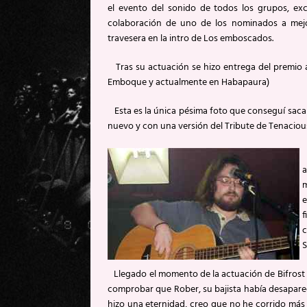
el evento del sonido de todos los grupos, exc
colaboración de uno de los nominados a mejo
travesera en la intro de Los emboscados.
Tras su actuación se hizo entrega del premio 
Emboque y actualmente en Habapaura)
Esta es la única pésima foto que conseguí sacar
nuevo y con una versión del Tribute de Tenacious 
I
a
m
e
f
c
S
Llegado el momento de la actuación de Bifrost 
comprobar que Rober, su bajista había desapar
hizo una eternidad, creo que no he corrido más 