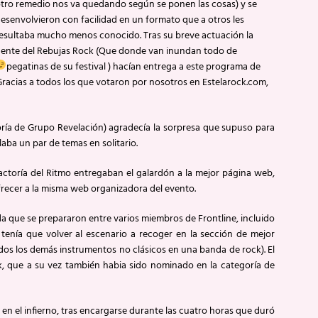
tro remedio nos va quedando según se ponen las cosas) y se
esenvolvieron con facilidad en un formato que a otros les
esultaba mucho menos conocido. Tras su breve actuación la
ente del Rebujas Rock (Que donde van inundan todo de
pegatinas de su festival
) hacían entrega a este programa de
Gracias a todos los que votaron por nosotros en Estelarock.com,
ía de Grupo Revelación) agradecía la sorpresa que supuso para
laba un par de temas en solitario.
ctoría del Ritmo entregaban el galardón a la mejor página web,
ofrecer a la misma web organizadora del evento.
a que se prepararon entre varios miembros de Frontline, incluido
nía que volver al escenario a recoger en la sección de mejor
odos los demás instrumentos no clásicos en una banda de rock). El
 que a su vez también habia sido nominado en la categoría de
n el infierno, tras encargarse durante las cuatro horas que duró