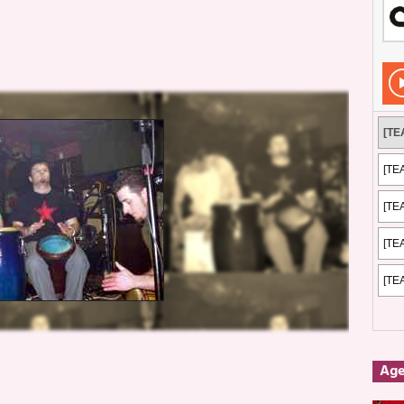
Rockeros certificados
ENTREVISTAS
dis: 2 de mayo de 2026 en Fuengirola
FOTOS
dis: Su ‘aullido’ retumbó ferozmente en Fuengirola.
REPORTAJES
s: La historia de Nintendo Vol. 2
PUBLICACIONES
Ag