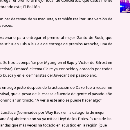
ntregar el premio al mejor local de Conciertos, que casualmente
rando este; El Bolillón.
 par de temas de su maqueta, y también realizar una versión de
 voces.
enario para entregar el premio al mejor Garito de Rock, que
sistir Juan Luis a la Gala de entrega de premios Arancha, una de
 Se hizo acompañar por Myung en el Bajo y Victor de Bifrost en
terista). Destacó el tema Claire ya conocido y coreado por todos
o busca y en el de finalistas del Juvecant del pasado año.
e entregó justo después de la actuación de Dako fue a recaer en
tival, que a pesar de la escasa afluencia de gente el pasado año
onunciar un tímido, “A ver si este año se puede hacer algo”
unática (Nominados por Way Back en la categoría de mejor
anción) abrieron con su ya mítica Hey! de los Pixies. Es una de las
andas que más veces ha tocado en acústico en la región (Que