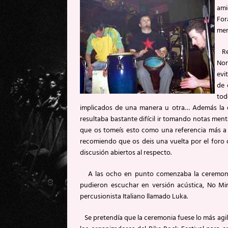
ami
For
men
Res
Nor
evi
de 
tod
implicados de una manera u otra… Además la e
resultaba bastante difícil ir tomando notas ment
que os tomeís esto como una referencia más a la
recomiendo que os deis una vuelta por el for
discusión abiertos al respecto.
A las ocho en punto comenzaba la ceremonia 
pudieron escuchar en versión acústica, No Mir
percusionista Italiano llamado Luka.
Se pretendía que la ceremonia fuese lo más agil