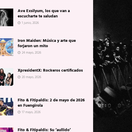
Ave Exsilyum, los que van a
escucharte te saludan
1 junio, 2026
Iron Maiden: Música y arte que
forjaron un mito
24 mayo, 2026
XpresidentX: Rockeros certificados
20 mayo, 2026
Fito & Fitipaldis: 2 de mayo de 2026
en Fuengirola
17 mayo, 2026
Fito & Fitipaldis: Su ‘aullido’