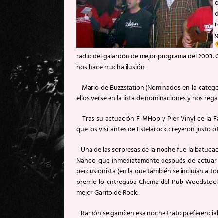
o
d
r
g
radio del galardón de mejor programa del 2003. 
nos hace mucha ilusión.
Mario de Buzzstation (Nominados en la categor
ellos verse en la lista de nominaciones y nos rega
Tras su actuación F-MHop y Pier Vinyl de la Fa
que los visitantes de Estelarock creyeron justo 
Una de las sorpresas de la noche fue la batucad
Nando que inmediatamente después de actuar te
percusionista (en la que también se incluían a t
premio lo entregaba Chema del Pub Woodstock,
mejor Garito de Rock.
Ramón se ganó en esa noche trato preferencial e