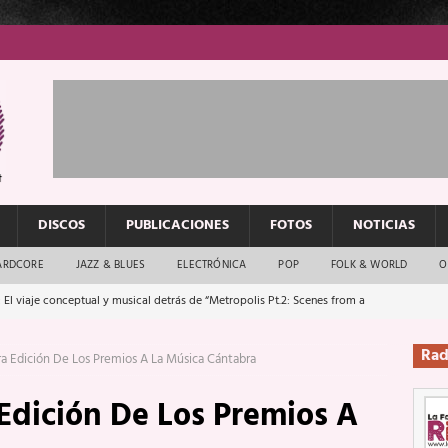
DISCOS
PUBLICACIONES
FOTOS
NOTICIAS
ARDCORE
JAZZ & BLUES
ELECTRÓNICA
POP
FOLK & WORLD
O
 El viaje conceptual y musical detrás de “Metropolis Pt.2: Scenes from a
Rad
ra Edición De Los Premios A La Música Cántabra
: El rock urbano sigue en buenas manos
ENTREVISTAS
 Edición De Los Premios A
os que van a escucharte te saludan
ENTREVISTAS
Música y arte que forjaron un mito
REPORTAJES