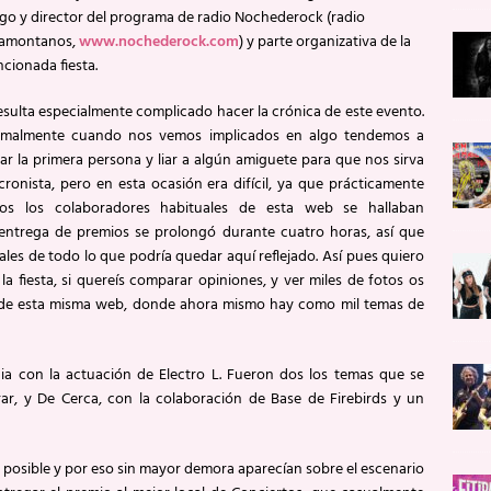
go y director del programa de radio Nochederock (radio
amontanos,
www.nochederock.com
) y parte organizativa de la
cionada fiesta.
ulta especialmente complicado hacer la crónica de este evento.
malmente cuando nos vemos implicados en algo tendemos a
tar la primera persona y liar a algún amiguete para que nos sirva
cronista, pero en esta ocasión era difícil, ya que prácticamente
os los colaboradores habituales de esta web se hallaban
ntrega de premios se prolongó durante cuatro horas, así que
ales de todo lo que podría quedar aquí reflejado. Así pues quiero
 fiesta, si quereís comparar opiniones, y ver miles de fotos os
o de esta misma web, donde ahora mismo hay como mil temas de
con la actuación de Electro L. Fueron dos los temas que se
ar, y De Cerca, con la colaboración de Base de Firebirds y un
 posible y por eso sin mayor demora aparecían sobre el escenario