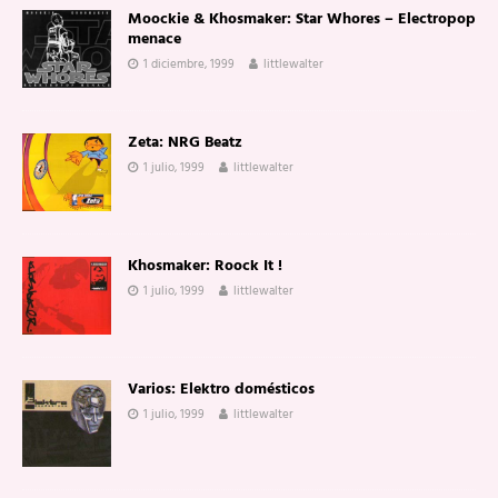
Moockie & Khosmaker: Star Whores – Electropop
menace
1 diciembre, 1999
littlewalter
Zeta: NRG Beatz
1 julio, 1999
littlewalter
Khosmaker: Roock It !
1 julio, 1999
littlewalter
Varios: Elektro domésticos
1 julio, 1999
littlewalter