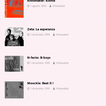
Khosmaker: Klonik
1 agosto, 2000
littlewalter
Zeta: La esperanza
1 diciembre, 1999
littlewalter
N-fecto: B-boys
1 diciembre, 1999
littlewalter
Moockie: Beat it !
1 diciembre, 1999
littlewalter