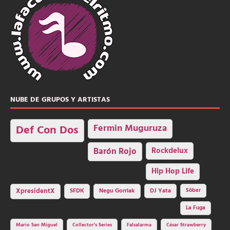
NUBE DE GRUPOS Y ARTISTAS
Fermin Muguruza
Def Con Dos
Barón Rojo
Rockdelux
Hip Hop Life
SFDK
Negu Gorriak
XpresidentX
DJ Yata
Sôber
La Fuga
Mario San Miguel
Collector's Series
Falsalarma
César Strawberry