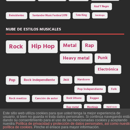
Azul Y Negro
Tote King
Reincidentes
Santander Music Festival 2019
Saratoga
NUBE DE ESTILOS MUSICALES
Hip Hop
Metal
Rap
Rock
Heavy metal
Punk
Electrónica
Rock independiente
Jazz
Hardcore
Pop
Pop Independiente
Folk
Rock Urbano
Reggae
Rock mestizo
Canción de autor
Rap metal
Mestizaje
Hard rock
Este sitio web utiliza cookies para que usted tenga la mejor experiencia de
usuario, si bien no guarda ni trata datos personales. Si continúa navegando está
dando su consentimiento para el uso de las mencionadas cookies y aceptando
nuestra
Política de privacidad y protección de datos personales, así como nuestr
Construcción y diseño: La Factoría del Ritmo Art Studio. Edita: Asociación
política de cookies
. Pinche el enlace para mayor información.