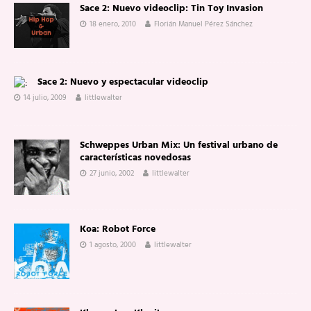
Sace 2: Nuevo videoclip: Tin Toy Invasion
18 enero, 2010
Florián Manuel Pérez Sánchez
Sace 2: Nuevo y espectacular videoclip
14 julio, 2009
littlewalter
Schweppes Urban Mix: Un festival urbano de
características novedosas
27 junio, 2002
littlewalter
Koa: Robot Force
1 agosto, 2000
littlewalter