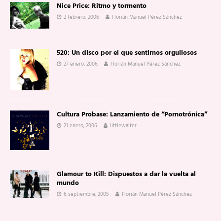
Nice Price: Ritmo y tormento
2 febrero, 2006
Florián Manuel Pérez Sánchez
520: Un disco por el que sentirnos orgullosos
27 enero, 2006
Florián Manuel Pérez Sánchez
Cultura Probase: Lanzamiento de “Pornotrónica”
21 enero, 2006
littlewalter
Glamour to Kill: Dispuestos a dar la vuelta al
mundo
6 septiembre, 2005
Florián Manuel Pérez Sánchez