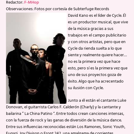
Redactor:
F-MHop
Observaciones: Fotos por cortesía de Subterfuge Records
David Kano es el líder de Cycle. Él
es un productor musical, que vive
de la música gracias a sus
trabajos en el campo publicitario
y con otros artistas, pero que en
Cycle da rienda suelta a lo que
siente y realmente quiere hacer…
no es la primera vez que hace
esto, pero sí es la primera vez que
uno de sus proyectos goza de
éxito. Algo que ha acrecentado
su ilusión con Cycle.
Junto a él están el cantante Luke
Donovan, el guitarrista Carlos F. Calderón (Charly) y la cantante y
bailarina ” La China Patino “. Entre todos crean canciones intensas,
con la fuerza de rock y las ganas de diversión de la música dance.
Entre sus influencias reconocidas están Los Ramones, Sonic Youth,
Fugazi, Joy Divison o Front 242, una amalgama de corrientes