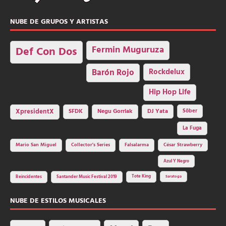
NUBE DE GRUPOS Y ARTISTAS
Fermin Muguruza
Def Con Dos
Barón Rojo
Rockdelux
Hip Hop Life
SFDK
Negu Gorriak
XpresidentX
DJ Yata
Sôber
La Fuga
Mario San Miguel
Collector's Series
Falsalarma
César Strawberry
Azul Y Negro
Tote King
Reincidentes
Santander Music Festival 2019
Saratoga
NUBE DE ESTILOS MUSICALES