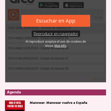
Agenda
Manowar: Manowar vuelve a España