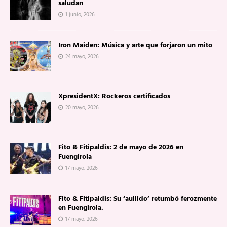
saludan
1 junio, 2026
Iron Maiden: Música y arte que forjaron un mito
24 mayo, 2026
XpresidentX: Rockeros certificados
20 mayo, 2026
Fito & Fitipaldis: 2 de mayo de 2026 en
Fuengirola
17 mayo, 2026
Fito & Fitipaldis: Su ‘aullido’ retumbó ferozmente
en Fuengirola.
17 mayo, 2026