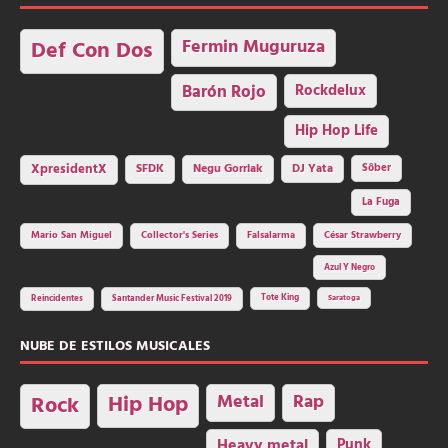
Fermin Muguruza
Def Con Dos
Barón Rojo
Rockdelux
Hip Hop Life
SFDK
Negu Gorriak
XpresidentX
DJ Yata
Sôber
La Fuga
Mario San Miguel
Collector's Series
Falsalarma
César Strawberry
Azul Y Negro
Tote King
Reincidentes
Santander Music Festival 2019
Saratoga
NUBE DE ESTILOS MUSICALES
Hip Hop
Metal
Rap
Rock
Heavy metal
Punk