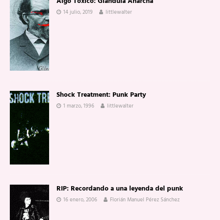
Algo Tóxico: Glándula Anarcha
14 julio, 2019
littlewalter
Shock Treatment: Punk Party
1 marzo, 1996
littlewalter
RIP: Recordando a una leyenda del punk
16 enero, 2006
Florián Manuel Pérez Sánchez