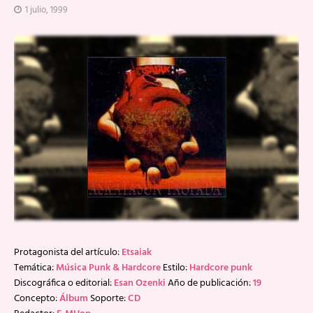
1 julio, 1999
Protagonista del artículo:
Etsaiak
Temática:
Música Punk & Hardcore
Estilo:
Hardcore punk
Discográfica o editorial:
Esan Ozenki
Año de publicación:
19
Concepto:
Álbum
Soporte:
CD