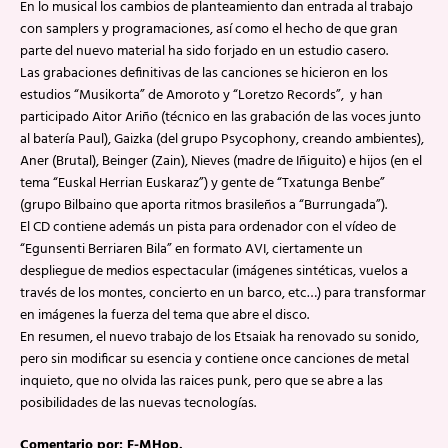
En lo musical los cambios de planteamiento dan entrada al trabajo
con samplers y programaciones, así como el hecho de que gran
parte del nuevo material ha sido forjado en un estudio casero.
Las grabaciones definitivas de las canciones se hicieron en los
estudios “Musikorta” de Amoroto y “Loretzo Records”, y han
participado Aitor Ariño (técnico en las grabación de las voces junto
al batería Paul), Gaizka (del grupo Psycophony, creando ambientes),
Aner (Brutal), Beinger (Zain), Nieves (madre de Iñiguito) e hijos (en el
tema “Euskal Herrian Euskaraz”) y gente de “Txatunga Benbe”
(grupo Bilbaino que aporta ritmos brasileños a “Burrungada”).
El CD contiene además un pista para ordenador con el vídeo de
“Egunsenti Berriaren Bila” en formato AVI, ciertamente un
despliegue de medios espectacular (imágenes sintéticas, vuelos a
través de los montes, concierto en un barco, etc…) para transformar
en imágenes la fuerza del tema que abre el disco.
En resumen, el nuevo trabajo de los Etsaiak ha renovado su sonido,
pero sin modificar su esencia y contiene once canciones de metal
inquieto, que no olvida las raices punk, pero que se abre a las
posibilidades de las nuevas tecnologías.
Comentario por: F-MHop.