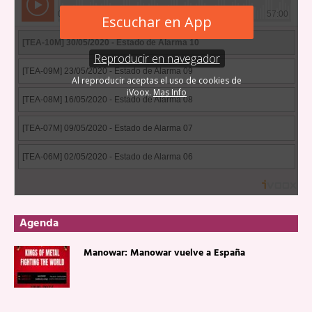
Agenda
Manowar: Manowar vuelve a España