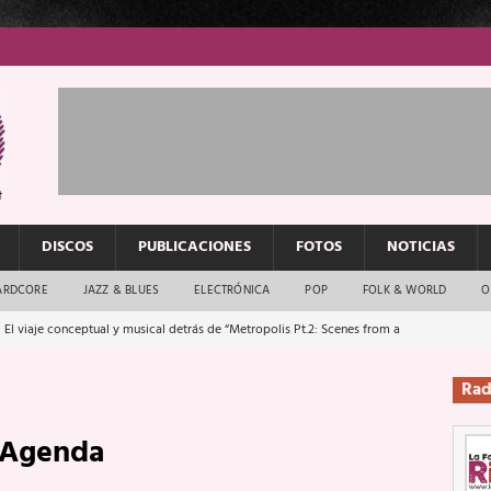
DISCOS
PUBLICACIONES
FOTOS
NOTICIAS
ARDCORE
JAZZ & BLUES
ELECTRÓNICA
POP
FOLK & WORLD
O
 El viaje conceptual y musical detrás de “Metropolis Pt.2: Scenes from a
Rad
: El rock urbano sigue en buenas manos
ENTREVISTAS
Agenda
os que van a escucharte te saludan
ENTREVISTAS
Música y arte que forjaron un mito
REPORTAJES