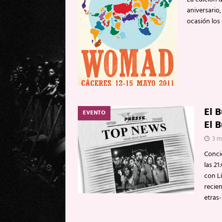
aniversario,
ocasión los
El B
EVENTO
El B
3 m
Conci
las 2
con L
recie
etras-