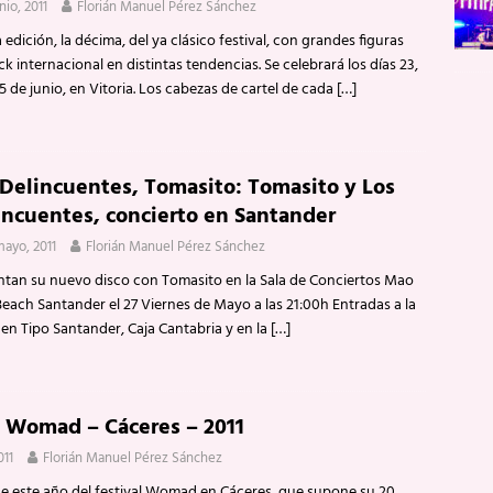
nio, 2011
Florián Manuel Pérez Sánchez
edición, la décima, del ya clásico festival, con grandes figuras
ck internacional en distintas tendencias. Se celebrará los días 23,
5 de junio, en Vitoria. Los cabezas de cartel de cada
[…]
 Delincuentes, Tomasito: Tomasito y Los
incuentes, concierto en Santander
mayo, 2011
Florián Manuel Pérez Sánchez
ntan su nuevo disco con Tomasito en la Sala de Conciertos Mao
each Santander el 27 Viernes de Mayo a las 21:00h Entradas a la
 en Tipo Santander, Caja Cantabria y en la
[…]
l Womad – Cáceres – 2011
011
Florián Manuel Pérez Sánchez
de este año del festival Womad en Cáceres, que supone su 20