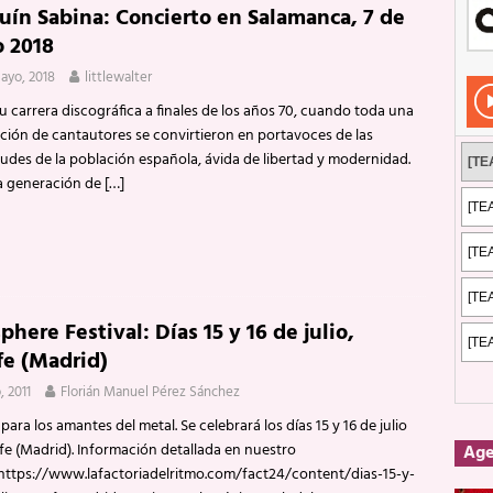
uín Sabina: Concierto en Salamanca, 7 de
Rockeros certificados
ENTREVISTAS
o 2018
dis: 2 de mayo de 2026 en Fuengirola
FOTOS
ayo, 2018
littlewalter
dis: Su ‘aullido’ retumbó ferozmente en Fuengirola.
REPORTAJES
su carrera discográfica a finales de los años 70, cuando toda una
ción de cantautores se convirtieron en portavoces de las
s: La historia de Nintendo Vol. 2
PUBLICACIONES
tudes de la población española, ávida de libertad y modernidad.
a generación de
[…]
phere Festival: Días 15 y 16 de julio,
fe (Madrid)
o, 2011
Florián Manuel Pérez Sánchez
 para los amantes del metal. Se celebrará los días 15 y 16 de julio
fe (Madrid). Información detallada en nuestro
Ag
 https://www.lafactoriadelritmo.com/fact24/content/dias-15-y-