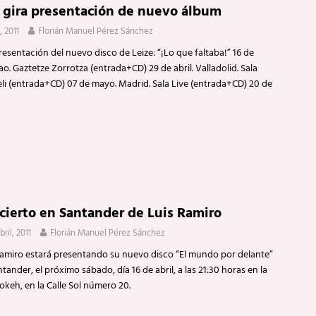
, gira presentación de nuevo álbum
, 2011
Florián Manuel Pérez Sánchez
resentación del nuevo disco de Leize: “¡Lo que faltaba!” 16 de
lbao. Gaztetze Zorrotza (entrada+CD) 29 de abril. Valladolid. Sala
li (entrada+CD) 07 de mayo. Madrid. Sala Live (entrada+CD) 20 de
cierto en Santander de Luis Ramiro
bril, 2011
Florián Manuel Pérez Sánchez
Ramiro estará presentando su nuevo disco “El mundo por delante”
tander, el próximo sábado, día 16 de abril, a las 21:30 horas en la
okeh, en la Calle Sol número 20.