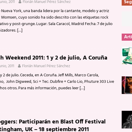
Seg
unio, 2011
Florián Manuel Pérez Sánchez
 Nueva York, una banda lidera por la cantante, modelo y actriz
r Momsen, cuyo sonido ha sido descrito con las etiquetas rock
ativo y post-grunge. Lugar: Sala Caracol, Madrid Fecha: 7 de julio
izadores:
[…]
Art
sh Weekend 2011: 1 y 2 de julio, A Coruña
unio, 2011
Florián Manuel Pérez Sánchez
 y 2 de julio. Ceceda, en A Coruña. Jeff Mills, Marco Carola,
o, John Digweed, Sci + Tec: Dubfire + Carlo Lio, Phuture 303 Live
hos otros. Para más información, puedes leer
[…]
gers: Participarán en Blast Off Festival
tingham, UK – 18 septiembre 2011