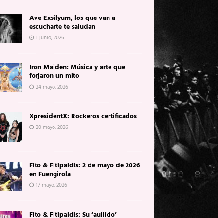
Ave Exsilyum, los que van a
escucharte te saludan
1 junio, 2026
Iron Maiden: Música y arte que
forjaron un mito
24 mayo, 2026
XpresidentX: Rockeros certificados
20 mayo, 2026
Fito & Fitipaldis: 2 de mayo de 2026
en Fuengirola
17 mayo, 2026
Fito & Fitipaldis: Su ‘aullido’