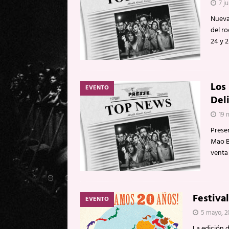
7 ju
Nueva 
del ro
24 y 2
Los
EVENTO
Del
19 
Prese
Mao B
venta
Festiva
EVENTO
5 mayo, 2
La edición 