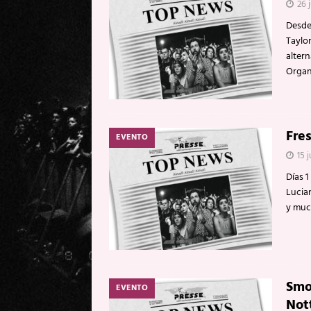
26 j
Desde
Taylo
altern
Organ
Fre
EVENTO
15 j
Días 1
Lucian
y muc
Smog
EVENTO
Not