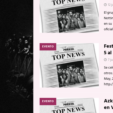
12 j
El gru
Notti
en su
oficia
Fest
EVENTO
5 al
7 ju
Se cel
otros
May, 
http:
Azke
EVENTO
en V