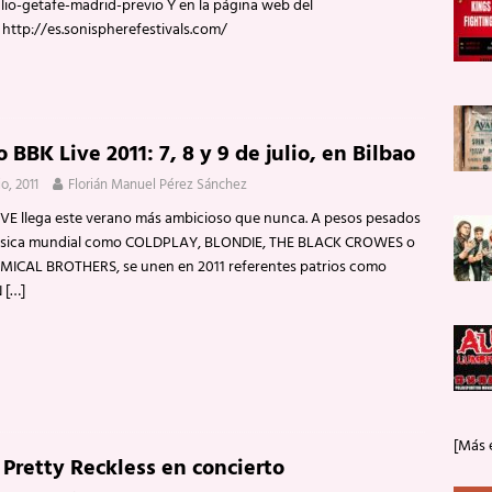
ulio-getafe-madrid-previo Y en la página web del
: http://es.sonispherefestivals.com/
o BBK Live 2011: 7, 8 y 9 de julio, en Bilbao
io, 2011
Florián Manuel Pérez Sánchez
IVE llega este verano más ambicioso que nunca. A pesos pesados
úsica mundial como COLDPLAY, BLONDIE, THE BLACK CROWES o
MICAL BROTHERS, se unen en 2011 referentes patrios como
N
[…]
[Más 
 Pretty Reckless en concierto