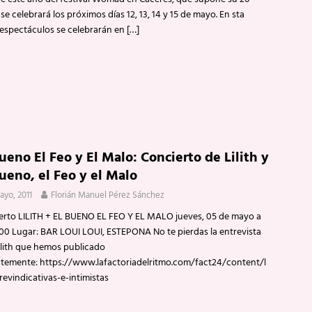
 se celebrará los próximos días 12, 13, 14 y 15 de mayo. En sta
 espectáculos se celebrarán en
[…]
ueno El Feo y El Malo: Concierto de Lilith y
ueno, el Feo y el Malo
ayo, 2011
Florián Manuel Pérez Sánchez
erto LILITH + EL BUENO EL FEO Y EL MALO jueves, 05 de mayo a
1:00 Lugar: BAR LOUI LOUI, ESTEPONA No te pierdas la entrevista
ilith que hemos publicado
ntemente: https://www.lafactoriadelritmo.com/fact24/content/l
revindicativas-e-intimistas