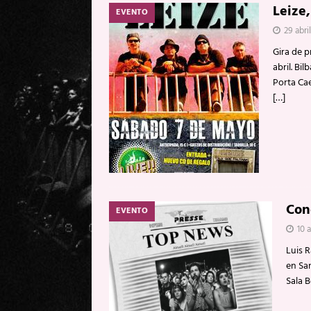
Leize
EVENTO
29 abril
Gira de p
abril. Bi
Porta Cae
[…]
Con
EVENTO
10 a
Luis 
en San
Sala B