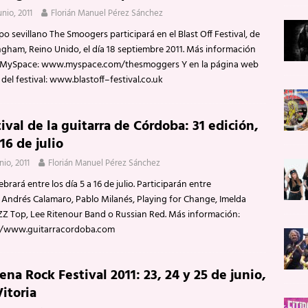
unio, 2011
Florián Manuel Pérez Sánchez
po sevillano The Smoogers participará en el Blast Off Festival, de
ngham, Reino Unido, el día 18 septiembre 2011. Más información
 MySpace: www.myspace.com/thesmoggers Y en la página web
l del festival: www.blastoff–festival.co.uk
ival de la guitarra de Córdoba: 31 edición,
 16 de julio
nio, 2011
Florián Manuel Pérez Sánchez
ebrará entre los día 5 a 16 de julio. Participarán entre
: Andrés Calamaro, Pablo Milanés, Playing for Change, Imelda
ZZ Top, Lee Ritenour Band o Russian Red. Más información:
//www.guitarracordoba.com
na Rock Festival 2011: 23, 24 y 25 de junio,
itoria