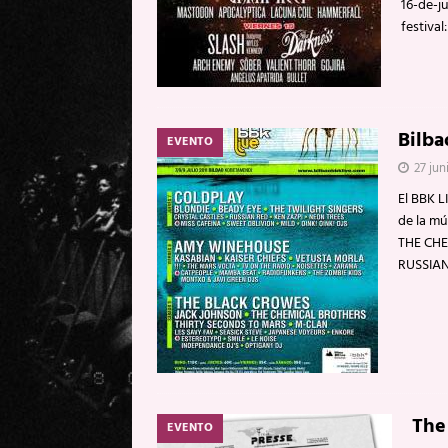
16-de-j
festival
Bilba
EVENTO
27 jun
El BBK L
de la m
THE CHE
RUSSIA
The
EVENTO