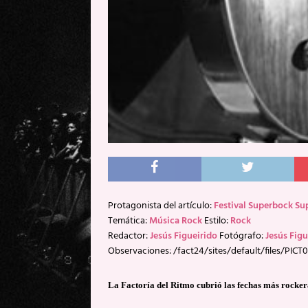
Protagonista del artículo:
Festival Superbock S
Temática:
Música Rock
Estilo:
Rock
Redactor:
Jesús Figueirido
Fotógrafo:
Jesús Figu
Observaciones: /fact24/sites/default/files/PICT0
La Factoría del Ritmo cubrió las fechas más rocker