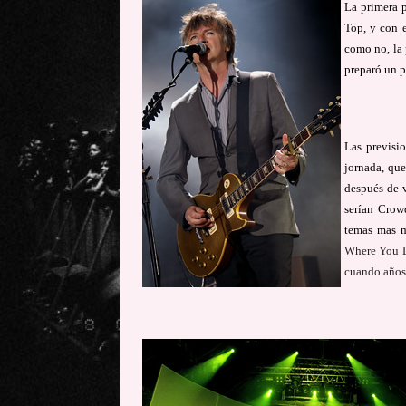
La primera p
Top, y con e
como no, la 
preparó un p
Las previsi
jornada, que
después de v
serían Crow
temas mas 
Where You Li
cuando años 