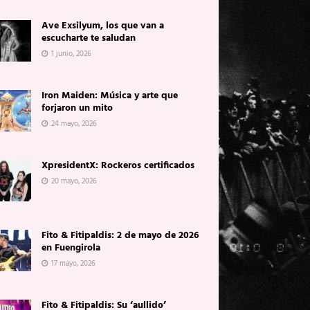
Ave Exsilyum, los que van a
escucharte te saludan
1 junio, 2026
Iron Maiden: Música y arte que
forjaron un mito
24 mayo, 2026
XpresidentX: Rockeros certificados
20 mayo, 2026
Fito & Fitipaldis: 2 de mayo de 2026
en Fuengirola
17 mayo, 2026
Fito & Fitipaldis: Su ‘aullido’