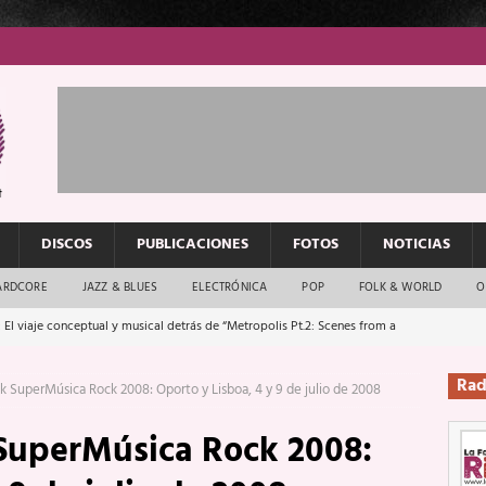
DISCOS
PUBLICACIONES
FOTOS
NOTICIAS
ARDCORE
JAZZ & BLUES
ELECTRÓNICA
POP
FOLK & WORLD
O
 El viaje conceptual y musical detrás de “Metropolis Pt.2: Scenes from a
Rad
k SuperMúsica Rock 2008: Oporto y Lisboa, 4 y 9 de julio de 2008
: El rock urbano sigue en buenas manos
ENTREVISTAS
 SuperMúsica Rock 2008:
os que van a escucharte te saludan
ENTREVISTAS
Música y arte que forjaron un mito
REPORTAJES