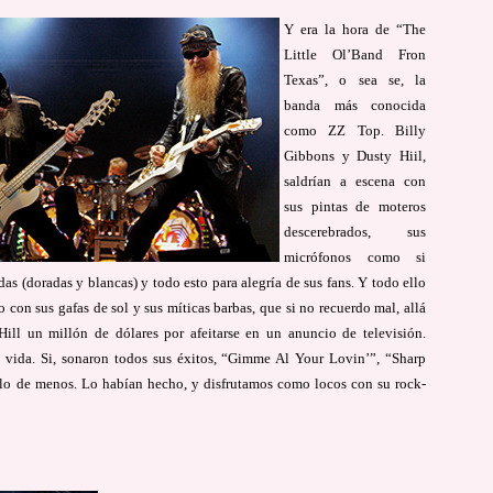
Y era la hora de “The
Little Ol’Band Fron
Texas”, o sea se, la
banda más conocida
como ZZ Top. Billy
Gibbons y Dusty Hiil,
saldrían a escena con
sus pintas de moteros
descerebrados, sus
micrófonos como si
as (doradas y blancas) y todo esto para alegría de sus fans. Y todo ello
con sus gafas de sol y sus míticas barbas, que si no recuerdo mal, allá
Hill un millón de dólares por afeitarse en un anuncio de televisión.
a vida.
Si, sonaron todos sus éxitos, “Gimme Al Your Lovin’”, “Sharp
lo de menos. Lo habían hecho, y disfrutamos como locos con su rock-