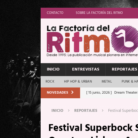
CONTACTO
SOBRE LA FACTORÍA DEL RITMO
INICIO
ENTREVISTAS
REPORTAJES
ROCK
HIP HOP & URBAN
METAL
PUNK & H
NOVEDADES
[ 15 junio, 2026 ]
Dream Theater:
Memory”
REPORTAJES
INICIO
REPORTAJES
Festival Superboc
[ 11 junio, 2026 ]
Vamos Con Todo
Festival Superbock
[ 1 junio, 2026 ]
Ave Exsilyum, l
[ 24 mayo, 2026 ]
Iron Maiden: 