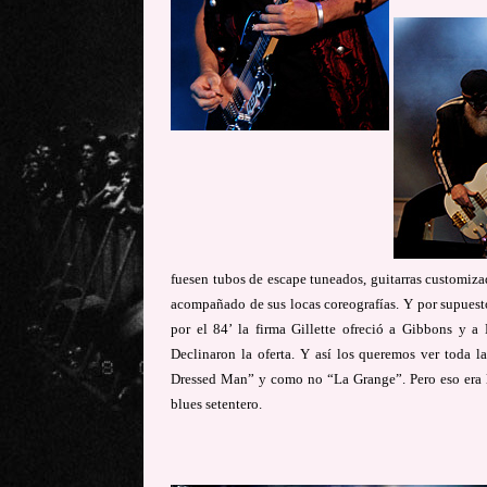
fuesen tubos de escape tuneados, guitarras customizad
acompañado de sus locas coreografías. Y por supuesto 
por el
84’
la firma Gillette ofreció a Gibbons y a 
Declinaron la oferta. Y así los queremos ver toda l
Dressed Man” y como no “La Grange”. Pero eso era 
blues setentero.