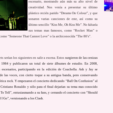
escenario, mostrando aún más su alto nivel de
creatividad. Nos venía a presentar su último
plástico recién parido “Dreams On Colour”, y que
sonaron varias canciones de este, así como su
último sencillo “Kiss Me, Oh Kiss Me”. No faltaría
sus temas mas famosos, como “Rocket Man” o
 como “Someone That Cannot Love” o la archiconocída “The 80’s”.
s serían los siguientes en salir a escena. Estos
surgieron de las cenizas
1984 y publicaron un total de siete álbumes de estudio. En 2008,
s escenarios, participando en la edición de Coachella. Ash y Jay se
 de las voces, con cierto toque a su antigua banda, pero conservando
gótica rock. Y empezaron el concierto dedicando “Ball On Confusion” al
 Cristiano Ronaldo y sólo para el final dejarían su tema mas conocido
o Tell”, entusiasmando a su fans, y cerrando el concierto con “Should
d I Go”, versionando a los Clash.