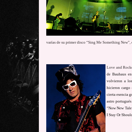
varías de su primer disco “Sing Me Something New”,
Love and Rocket
de Bauhaus en 
volvieron a lo
hicieron cargo
cierta esencia 
astro portugués
“Now New Tale T
I Stay Or Shoul