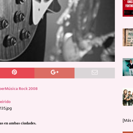
uperMúsica Rock 2008
eirido
135.jpg
[Más 
as en ambas ciudades.