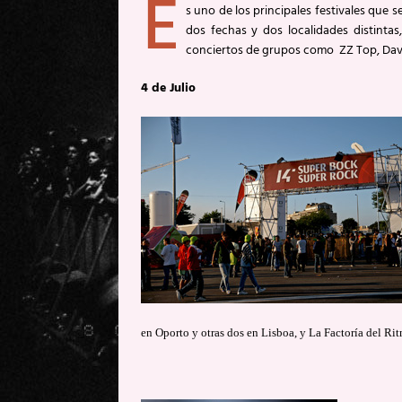
E
s uno de los principales festivales que s
dos fechas y dos localidades distintas
conciertos de grupos como ZZ Top, Davi
4 de Julio
en Oporto y otras dos en Lisboa, y La Factoría del Ri