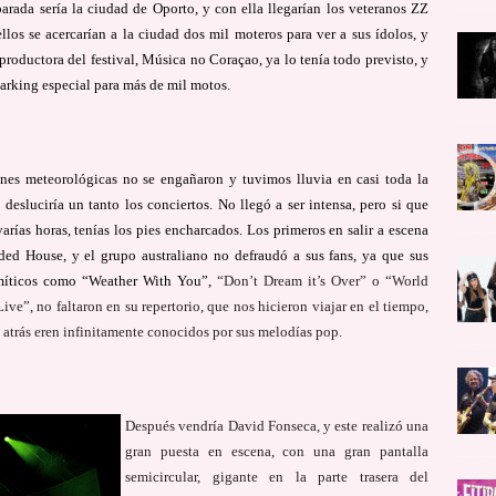
arada sería la ciudad de Oporto, y con ella llegarían los veteranos ZZ
llos se acercarían a la ciudad dos mil moteros para ver a sus ídolos, y
productora del festival, Música no Coraçao, ya lo tenía todo previsto, y
arking especial para más de mil motos.
ones meteorológicas no se engañaron y tuvimos lluvia en casi toda la
 desluciría un tanto los conciertos. No llegó a ser intensa, pero si que
arías horas, tenías los pies encharcados. Los primeros en salir a escena
ded House, y el grupo australiano no defraudó a sus fans, ya que sus
míticos como “Weather With You”,
“Don’t Dream it’s Over” o “World
ve”, no faltaron en su repertorio, que nos hicieron viajar en el tiempo,
atrás eren infinitamente conocidos por sus melodías pop.
Después vendría David Fonseca, y este realizó una
gran puesta en escena, con una gran pantalla
semicircular, gigante en la parte trasera del