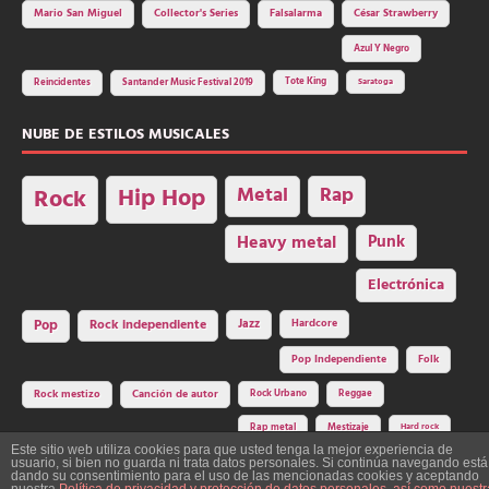
Mario San Miguel
Collector's Series
Falsalarma
César Strawberry
Azul Y Negro
Tote King
Reincidentes
Santander Music Festival 2019
Saratoga
NUBE DE ESTILOS MUSICALES
Hip Hop
Metal
Rap
Rock
Heavy metal
Punk
Electrónica
Rock independiente
Jazz
Hardcore
Pop
Pop Independiente
Folk
Rock Urbano
Reggae
Rock mestizo
Canción de autor
Rap metal
Mestizaje
Hard rock
Este sitio web utiliza cookies para que usted tenga la mejor experiencia de
usuario, si bien no guarda ni trata datos personales. Si continúa navegando está
dando su consentimiento para el uso de las mencionadas cookies y aceptando