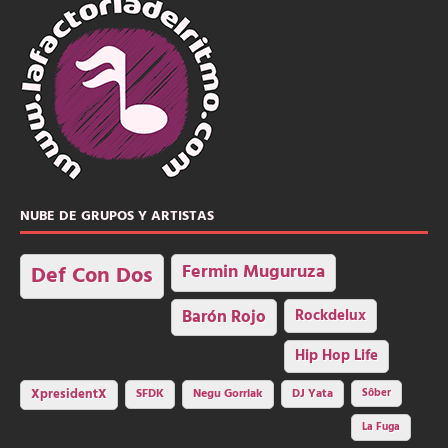
NUBE DE GRUPOS Y ARTISTAS
Fermin Muguruza
Def Con Dos
Barón Rojo
Rockdelux
Hip Hop Life
SFDK
Negu Gorriak
XpresidentX
DJ Yata
Sôber
La Fuga