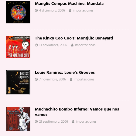
Manglis Compás Machine: Mandala
4 diciembre, 2006
importaciones
The Kinky Coo Coo's: Montjuïc Boneyard
13 noviembre, 2006
importaciones
Louie Ramirez: Louie’s Grooves
7 noviembre, 2006
importaciones
Muchachito Bombo Inferno: Vamos que nos
vamos
21 septiembre, 2006
importaciones