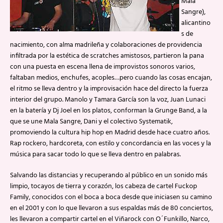
Mala
Sangre),
alicantino
s de
nacimiento, con alma madrileña y colaboraciones de providencia
infiltrada por la estética de scratches amistosos, partieron la pana
con una puesta en escena llena de improvistos sonoros varios,
faltaban medios, enchufes, acoples…pero cuando las cosas encajan,
el ritmo se lleva dentro y la improvisación hace del directo la fuerza
interior del grupo. Manolo y Tamara García son la voz, Juan Lunaci
en la batería y Dj Joel en los platos, conforman la Grunge Band, a la
que se une Mala Sangre, Dani y el colectivo Systematik,
promoviendo la cultura hip hop en Madrid desde hace cuatro años.
Rap rockero, hardcoreta, con estilo y concordancia en las voces y la
música para sacar todo lo que se lleva dentro en palabras.
Salvando las distancias y recuperando al público en un sonido más
limpio, tocayos de tierra y corazón, los cabeza de cartel Fuckop
Family, conocidos con el boca a boca desde que iniciasen su camino
en el 2001 y con lo que llevaron a sus espaldas más de 80 conciertos,
les llevaron a compartir cartel en el Viñarock con O´Funkillo, Narco,