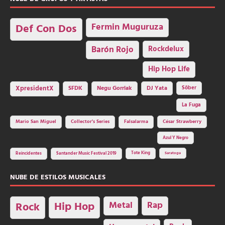
Fermin Muguruza
Def Con Dos
Barón Rojo
Rockdelux
Hip Hop Life
SFDK
Negu Gorriak
XpresidentX
DJ Yata
Sôber
La Fuga
Mario San Miguel
Collector's Series
Falsalarma
César Strawberry
Azul Y Negro
Tote King
Reincidentes
Santander Music Festival 2019
Saratoga
NUBE DE ESTILOS MUSICALES
Hip Hop
Metal
Rap
Rock