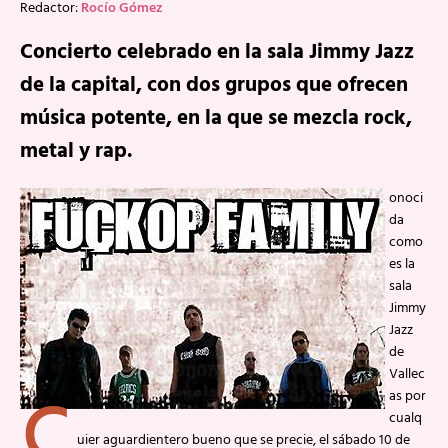
Redactor:
Rocío Gómez
Concierto celebrado en la sala Jimmy Jazz
de la capital, con dos grupos que ofrecen
música potente, en la que se mezcla rock,
metal y rap.
onoci
da
como
es la
sala
Jimmy
Jazz
de
Vallec
C
as por
cualq
uier aguardientero bueno que se precie, el sábado 10 de