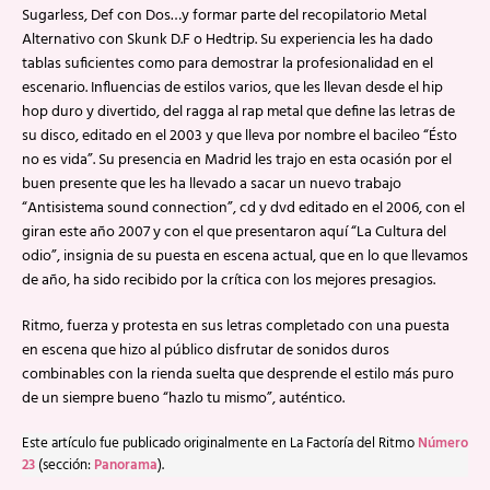
Sugarless, Def con Dos…y formar parte del recopilatorio Metal
Alternativo con Skunk D.F o Hedtrip. Su experiencia les ha dado
tablas suficientes como para demostrar la profesionalidad en el
escenario. Influencias de estilos varios, que les llevan desde el hip
hop duro y divertido, del ragga al rap metal que define las letras de
su disco, editado en el 2003 y que lleva por nombre el bacileo “Ésto
no es vida”. Su presencia en Madrid les trajo en esta ocasión por el
buen presente que les ha llevado a sacar un nuevo trabajo
“Antisistema sound connection”, cd y dvd editado en el 2006, con el
giran este año 2007 y con el que presentaron aquí “La Cultura del
odio”, insignia de su puesta en escena actual, que en lo que llevamos
de año, ha sido recibido por la crítica con los mejores presagios.
Ritmo, fuerza y protesta en sus letras completado con una puesta
en escena que hizo al público disfrutar de sonidos duros
combinables con la rienda suelta que desprende el estilo más puro
de un siempre bueno “hazlo tu mismo”, auténtico.
Este artículo fue publicado originalmente en La Factoría del Ritmo
Número
23
(sección:
Panorama
).