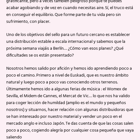
gratificante, pero a veces también peligroso porque te puedes
acabar agobiando y de vez en cuando necesitas aire. Sí, el truco está
en conseguir el equilibrio. Que forme parte de tu vida pero sin
sufrimiento, con placer.
Uno de los objetivos del sello para un futuro cercano es establecer
una distribución estable a escala internacional y sabemos que la
próxima semana viajáis a Berlín… ¿Cómo van esos planes? ¿Qué
dificultades se os están presentado?
Nosotros hemos salido por afición y hemos ido aprendiendo poco a
poco el camino. Primero a nivel de Euskadi, que es nuestro ámbito
natural y luego poco a poco vas conociendo otros terrenos.
Últimamente hemos ido a algunas ferias de música : el Womex de
Sevilla, el Midem de Cannes, el Mercat de Vic… lo que nos ha valido
para coger lección de humildad (amplio es el mundo y pequeños
nosotros) y situarnos, hacer relación con algunas distribuidoras que
se han interesado por nuestro material y vender un poco en el
mercado anglo e incluso Japón. Te das cuenta de que las cosas salen
poco a poco, cogiendo alegría por cualquier cosa pequeña que vaya
saliendo