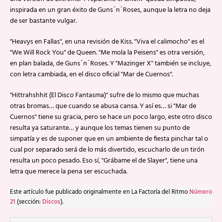
inspirada en un gran éxito de Guns´n´Roses, aunque la letra no deja
de ser bastante vulgar.
"Heavys en Fallas", en una revisión de Kiss. "Viva el calimocho" es el
"We Will Rock You" de Queen. "Me mola la Peisens" es otra versión,
en plan balada, de Guns´n´Roses. Y "Mazinger X" también se incluye,
con letra cambiada, en el disco oficial "Mar de Cuernos".
"Hittrahshhit (El Disco Fantasma)" sufre de lo mismo que muchas
otras bromas… que cuando se abusa cansa. Y así es… si "Mar de
Cuernos" tiene su gracia, pero se hace un poco largo, este otro disco
resulta ya saturante… y aunque los temas tienen su punto de
simpatía y es de suponer que en un ambiente de fiesta pinchar tal o
cual por separado será de lo más divertido, escucharlo de un tirón
resulta un poco pesado. Eso sí, "Grábame el de Slayer", tiene una
letra que merece la pena ser escuchada.
Este artículo fue publicado originalmente en La Factoría del Ritmo
Número
21
(sección:
Discos
).