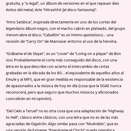
gratuita, y "a-legal", un álbum de versiones en el que repasan diez
éxitos del metal, éste "Hitrashhit (el disco fantasma)".
"Intro Satática", inspirada directamente en uno de los cortes del
legendario álbum negro, con el macho cabrío en plateado, del grupo
Venom abre el disco. "Caballón" es un himno apoteósico… una
revisión de "Carry On" de Manowar entorno al uso de la heroína.
"Grábame el de Slayer", es un "cover" de "Living on a player" de Bon
Jovi. Probablemente el corte más conseguido del disco, con una
letra en la que describe con acierto el intercambio de cintas
grabadas en la década de los 80… el equivalente de aquellos años al
Emule y al MP3, que en gran medida es responsable de la existencia
de apasionados a la música de hoy en día (cosa que la SGAE nunca
reconocerá, pero que seguro que muchos músicos y aficionados
coincidirán en mi opinión).
"Del Cielo a Teruel" no es otra cosa que una adaptación de "Highway
to Hell", clásico entre clásicos, con una letra que no es de las más
agraciadas de Gigatrón. Algo similar pasa con "Muérdelo", que es
una versión de Extreme. "Prepárame el Chichi" queda simpática,