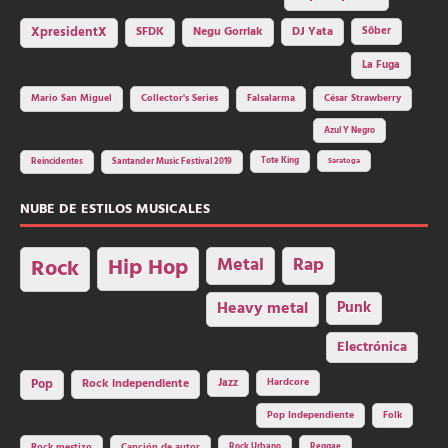
SFDK
Negu Gorriak
XpresidentX
DJ Yata
Sôber
La Fuga
Mario San Miguel
Collector's Series
Falsalarma
César Strawberry
Azul Y Negro
Tote King
Reincidentes
Santander Music Festival 2019
Saratoga
NUBE DE ESTILOS MUSICALES
Hip Hop
Metal
Rap
Rock
Heavy metal
Punk
Electrónica
Rock independiente
Jazz
Hardcore
Pop
Pop Independiente
Folk
Rock Urbano
Reggae
Rock mestizo
Canción de autor