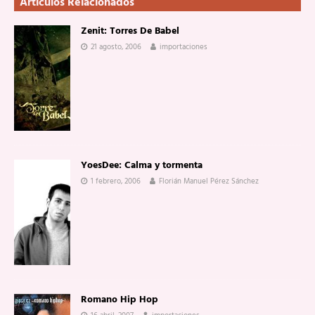
Artículos Relacionados
Zenit: Torres De Babel
21 agosto, 2006
importaciones
YoesDee: Calma y tormenta
1 febrero, 2006
Florián Manuel Pérez Sánchez
Romano Hip Hop