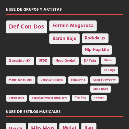
NUBE DE GRUPOS Y ARTISTAS
Fermin Muguruza
Def Con Dos
Barón Rojo
Rockdelux
Hip Hop Life
SFDK
Negu Gorriak
XpresidentX
DJ Yata
Sôber
La Fuga
Mario San Miguel
Collector's Series
Falsalarma
César Strawberry
Azul Y Negro
Tote King
Reincidentes
Santander Music Festival 2019
Saratoga
NUBE DE ESTILOS MUSICALES
Hip Hop
Metal
Rap