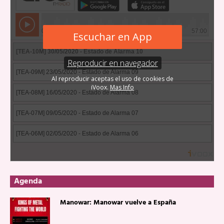
Agenda
Manowar: Manowar vuelve a España