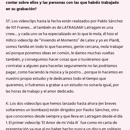
contar sobre ellos y las personas con las que habéis trabajado
en su grabación?
ST: Los videoclips hasta la fecha están realizados por Pablo Sánchez
de 101 Frames… el también es de LATRAGAM! Latragam es una
crew… y cada uno se ha especializado en lo que le mola, él hizo el
mítico videoclip de “Viviendo el Momento” de Latex y yo en PlanB,
somos familia en todo lo que hacemos, gente cercana, mola trabajar
así porque ponemos ideas en común, le damos muchas vueltas
también, y conseguimos hacer cosas que si tuviéramos que
contratar a alguien para hacerlas seguramente no las podríamos
pagar, como haciendo la música y la postro… porque lo hacemos en
nuestro propio estudio y le dedicamos todo el tiempo que
queremos, si fuéramos a grabar a un estudio no sonaría igual, por
las horas de trabajo y el amor dedicado.
K: Los dos videoclips que hemos lanzado hasta ahora (en breves
soltaremos un bombazo) están dirigidos por Paoko Sánchez, otro
que conocemos desde siempre y que lleva en Latragam desde el día
1. El primer videoclip ‘El Amor de mi Vida III´ fue como mi carta de
presentación ya que al no haber hecho nunca un disco en solitario ,