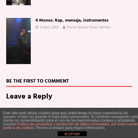
4 Monos: Rap, mensaje, instrumentos
14 abril, 2009
Florián Manuel Pérez Sánchez
BE THE FIRST TO COMMENT
Leave a Reply
Lo siento, debes estar
conectado
para publicar un comentario.
Este sitio web utiliza cookies para que usted tenga la mejor experiencia de
usuario, si bien no guarda ni trata datos personales. Si continúa navegando está
dando su consentimiento para el uso de las mencionadas cookies y aceptando
Radio
nuestra
Política de privacidad y protección de datos personales, así como nuestr
política de cookies
. Pinche el enlace para mayor información.
ACEPTAR