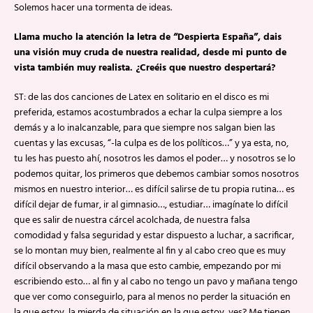
Solemos hacer una tormenta de ideas.
Llama mucho la atención la letra de “Despierta España”, dais
una visión muy cruda de nuestra realidad, desde mi punto de
vista también muy realista. ¿Creéis que nuestro despertará?
ST: de las dos canciones de Latex en solitario en el disco es mi
preferida, estamos acostumbrados a echar la culpa siempre a los
demás y a lo inalcanzable, para que siempre nos salgan bien las
cuentas y las excusas, “-la culpa es de los políticos…” y ya esta, no,
tu les has puesto ahí, nosotros les damos el poder… y nosotros se lo
podemos quitar, los primeros que debemos cambiar somos nosotros
mismos en nuestro interior… es difícil salirse de tu propia rutina… es
difícil dejar de fumar, ir al gimnasio…, estudiar… imagínate lo difícil
que es salir de nuestra cárcel acolchada, de nuestra falsa
comodidad y falsa seguridad y estar dispuesto a luchar, a sacrificar,
se lo montan muy bien, realmente al fin y al cabo creo que es muy
difícil observando a la masa que esto cambie, empezando por mi
escribiendo esto… al fin y al cabo no tengo un pavo y mañana tengo
que ver como conseguirlo, para al menos no perder la situación en
la que estoy, la mierda de situación en la que estoy, ves? Me tienen