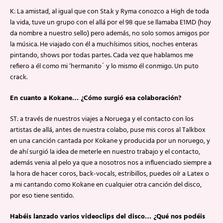
K: La amistad, al igual que con Sta.k y Ryma conozco a High de toda
la vida, tuve un grupo con el allá por el 98 que se llamaba E1MD (hoy
da nombre a nuestro sello) pero además, no solo somos amigos por
la música. He viajado con él a muchísimos sitios, noches enteras
pintando, shows por todas partes. Cada vez que hablamos me
refiero a él como mi ‘hermanito´ y lo mismo él conmigo. Un puto
crack.
En cuanto a Kokane… ¿Cómo surgió esa colaboración?
ST: a través de nuestros viajes a Noruega y el contacto con los
artistas de allá, antes de nuestra colabo, puse mis coros al Talkbox
en una canción cantada por Kokane y producida por un noruego, y
de ahí surgió la idea de meterle en nuestro trabajo y el contacto,
además venia al pelo ya que a nosotros nos a influenciado siempre a
la hora de hacer coros, back-vocals, estribillos, puedes oír a Latex o
a mi cantando como Kokane en cualquier otra canción del disco,
por eso tiene sentido.
Habéis lanzado varios videoclips del disco… ¿Qué nos podéis