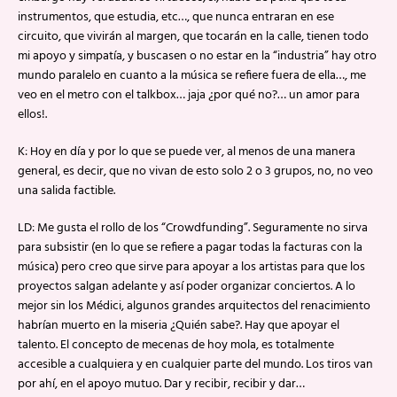
instrumentos, que estudia, etc…, que nunca entraran en ese
circuito, que vivirán al margen, que tocarán en la calle, tienen todo
mi apoyo y simpatía, y buscasen o no estar en la “industria” hay otro
mundo paralelo en cuanto a la música se refiere fuera de ella…, me
veo en el metro con el talkbox… jaja ¿por qué no?… un amor para
ellos!.
K: Hoy en día y por lo que se puede ver, al menos de una manera
general, es decir, que no vivan de esto solo 2 o 3 grupos, no, no veo
una salida factible.
LD: Me gusta el rollo de los “Crowdfunding”. Seguramente no sirva
para subsistir (en lo que se refiere a pagar todas la facturas con la
música) pero creo que sirve para apoyar a los artistas para que los
proyectos salgan adelante y así poder organizar conciertos. A lo
mejor sin los Médici, algunos grandes arquitectos del renacimiento
habrían muerto en la miseria ¿Quién sabe?. Hay que apoyar el
talento. El concepto de mecenas de hoy mola, es totalmente
accesible a cualquiera y en cualquier parte del mundo. Los tiros van
por ahí, en el apoyo mutuo. Dar y recibir, recibir y dar…