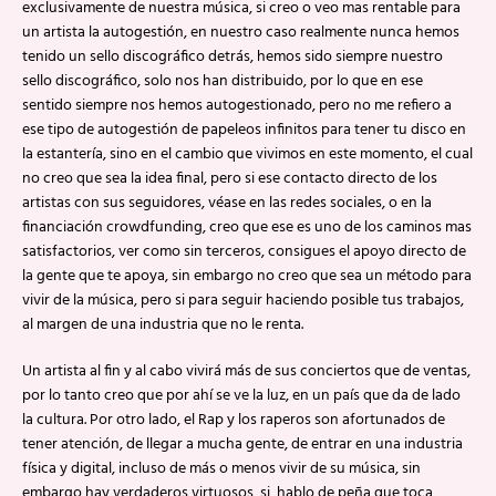
exclusivamente de nuestra música, si creo o veo mas rentable para
un artista la autogestión, en nuestro caso realmente nunca hemos
tenido un sello discográfico detrás, hemos sido siempre nuestro
sello discográfico, solo nos han distribuido, por lo que en ese
sentido siempre nos hemos autogestionado, pero no me refiero a
ese tipo de autogestión de papeleos infinitos para tener tu disco en
la estantería, sino en el cambio que vivimos en este momento, el cual
no creo que sea la idea final, pero si ese contacto directo de los
artistas con sus seguidores, véase en las redes sociales, o en la
financiación crowdfunding, creo que ese es uno de los caminos mas
satisfactorios, ver como sin terceros, consigues el apoyo directo de
la gente que te apoya, sin embargo no creo que sea un método para
vivir de la música, pero si para seguir haciendo posible tus trabajos,
al margen de una industria que no le renta.
Un artista al fin y al cabo vivirá más de sus conciertos que de ventas,
por lo tanto creo que por ahí se ve la luz, en un país que da de lado
la cultura. Por otro lado, el Rap y los raperos son afortunados de
tener atención, de llegar a mucha gente, de entrar en una industria
física y digital, incluso de más o menos vivir de su música, sin
embargo hay verdaderos virtuosos, si, hablo de peña que toca