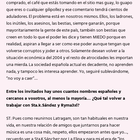
comprado, el café que estás tomando en el sitio mas guay, lo guapo
que eres o cualquier gilipollez y ese comentario tendrá cientos de
aduladores. El problema está en nosotros mismos. Ellos, los ladrones,
los inútiles, los asesinos, las bestias, siempre ganarán, porque
mayoritariamente la gente de este país, también son bestias que
creen en todo lo que el poder les dice y tienen MIEDO porque en
realidad, aspiran a llegar a ser como ese poder aunque tengan que
volverse corruptos y joder a otros. Solamente desean volver a la
situación económica del 2004 y el resto de atrocidades les importan
una mierda. La sociedad española actual es decadente, no aprenden
nada, y tampoco les interesa aprender. Yo, seguiré sublevándome,
“no voy a caer”…
Entre los invitados hay unos cuantos nombres españoles y
cercanos a vosotros, al menos la mayoría… ¿Qué tal volver a
trabajar con Sta.k.Sández y Ryma3xl?
ST: Pues como reunirnos Latragam, son tan habituales en nuestra
vida, en nuestra relación de amigos que juntarnos para hacer
música es una cosa más, respeto, ellos empezaron antes que yo…,
recuerdo ver a Sta.K.Sánchez por La Elipa y para mi el era de “los