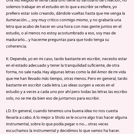
Una vez elegido el tema cada uno tiene su santuario de creación, no
solemos trabajar en el estudio en lo que a escribir se refiere, yo
prefiero estar solo creando, dándole vueltas hasta que me venga la
iluminación…, soy muy critico conmigo mismo, y no grabaría una
letra que acabo de hacer en una hora con mas gente juntos en el
estudio, o al menos no estoy acostumbrado a eso, soy mas de
madurarlo… y hacerme preguntas para que todo tenga su
coherencia.
K: Depende, yo en mi caso, tardo bastante en escribir, necesito estar
en el estado adecuado y tener la tranquilidad suficiente, de otra
forma, no sale nada. Hay algunas letras como la del Amor de mi vida
que me han llevado más tiempo, otras menos. Pero en general, tardo
bastante en escribir cada letra. Las ideas surgen a veces en el
estudio y a veces a cada uno por ahí pero todas las letras las escribo
solo, no se me da bien eso de juntarnos para escribir.
LD: En general, cuando tenemos una buena idea no nos cuesta
llevarla a cabo. A lo mejor a Sholo se le ocurre algo tras hacer alguna
instrumental, sobre lo que podía pegar o no… otras veces
escuchamos la instrumental y decidimos lo que vamos ha hacer.