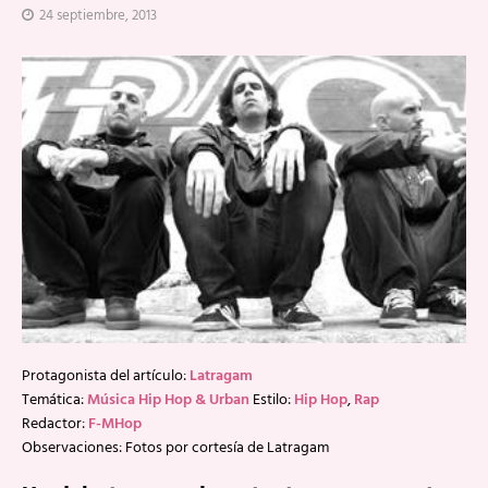
24 septiembre, 2013
Protagonista del artículo:
Latragam
Temática:
Música Hip Hop & Urban
Estilo:
Hip Hop
,
Rap
Redactor:
F-MHop
Observaciones: Fotos por cortesía de Latragam