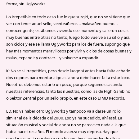
forma, sin Uglyworkz.
Lo irrepetible en todo caso fue lo que surgió, que no se si tiene que
ver con tener aquel sello, veinteañeros… malasañeo bueno…
conocer gente, estábamos viviendo ese momento y salieron cosas
muy buenas entre otras no tanto, luego todo vuelve a su sitio y así,
son ciclos y ese se llama Uglyworkz para los de fuera, supongo que
hay más momentos maravillosos por vivir y ciclos de cosas buenas y
malas, expandir y contraer… y volverse a expandir.
K: No se si irrepetibles, pero desde luego si antes hacía falta echarle
dos cojones para montar algo así ahora debe hacer falta estar loco.
Nosotros debemos estarlo un poco, porque seguimos sacando
nuestras referencias, tanto las nuestras, como las de High Gambino
o Sektor Zentral por un sello propio, en este caso E1MD Records.
LD: No va haber otro Uglyworkz y tampoco va a darse un rollo
similar al de la década del 2000. Eso ya ha sucedido, ahí está. La
situación musical y social de ahora no se parece en nada a la que
había hace tres años. El mundo avanza muy deprisa. Hay que
quedarse con lo positivo y con lo negativo, aprender de ello y