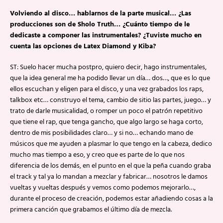
Volviendo al disco… hablarnos de la parte musical… ¿Las
producciones son de Sholo Truth… ¿Cuánto tiempo de le
dedicaste a componer las instrumentales? ¿Tuviste mucho en
cuenta las opciones de Latex Diamond y Kiba?
ST: Suelo hacer mucha postpro, quiero decir, hago instrumentales,
que la idea general me ha podido llevar un día… dos…, que es lo que
ellos escuchan y eligen para el disco, y una vez grabados los raps,
talkbox etc… construyo el tema, cambio de sitio las partes, juego… y
trato de darle musicalidad, o romper un poco el patrón repetitivo
que tiene el rap, que tenga gancho, que algo largo se haga corto,
dentro de mis posibilidades claro… y si no… echando mano de
músicos que me ayuden a plasmar lo que tengo en la cabeza, dedico
mucho mas tiempo a eso, y creo que es parte de lo que nos
diferencia de los demás, en el punto en el que la peña cuando graba
el track y tal ya lo mandan a mezclar y fabricar… nosotros le damos
vueltas y vueltas después y vemos como podemos mejorarlo…,
durante el proceso de creación, podemos estar añadiendo cosas a la
primera canción que grabamos el último día de mezcla.