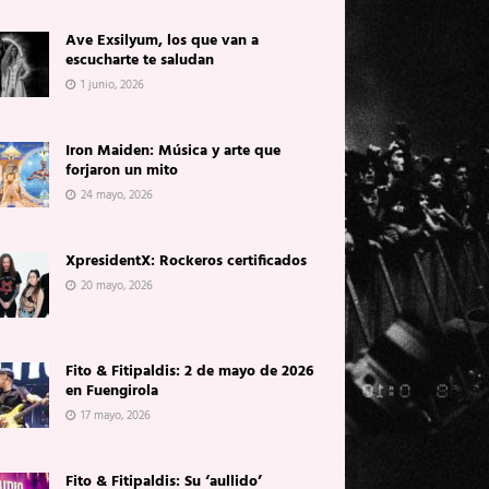
Ave Exsilyum, los que van a
escucharte te saludan
1 junio, 2026
Iron Maiden: Música y arte que
forjaron un mito
24 mayo, 2026
XpresidentX: Rockeros certificados
20 mayo, 2026
Fito & Fitipaldis: 2 de mayo de 2026
en Fuengirola
17 mayo, 2026
Fito & Fitipaldis: Su ‘aullido’