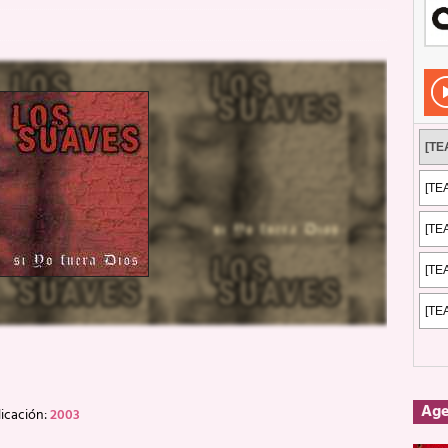
Rockeros certificados
ENTREVISTAS
dis: 2 de mayo de 2026 en Fuengirola
FOTOS
dis: Su ‘aullido’ retumbó ferozmente en Fuengirola.
REPORTAJES
s: La historia de Nintendo Vol. 2
PUBLICACIONES
Ag
icación:
2003