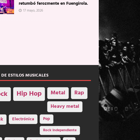
retumbó ferozmente en Fuengirola.
17 mayo, 2026
 DE ESTILOS MUSICALES
Hip Hop
Metal
Rap
ck
Heavy metal
nk
Electrónica
Pop
Rock independiente