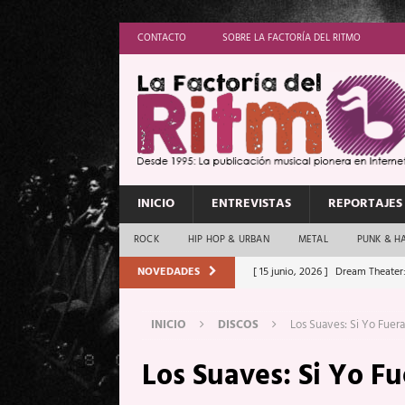
CONTACTO
SOBRE LA FACTORÍA DEL RITMO
INICIO
ENTREVISTAS
REPORTAJES
ROCK
HIP HOP & URBAN
METAL
PUNK & H
NOVEDADES
[ 15 junio, 2026 ]
Dream Theater:
Memory”
REPORTAJES
INICIO
DISCOS
Los Suaves: Si Yo Fuera
[ 11 junio, 2026 ]
Vamos Con Todo
Los Suaves: Si Yo Fu
[ 1 junio, 2026 ]
Ave Exsilyum, l
[ 24 mayo, 2026 ]
Iron Maiden: 