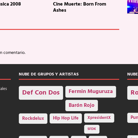
sica 2008
Cine Muerte: Born From
Ashes
un comentario.
NUBE DE GRUPOS Y ARTISTAS
NUBE
nales
Fermin Muguruza
Def Con Dos
Ro
Barón Rojo
Pu
Rockdelux
Hip Hop Life
XpresidentX
SFDK