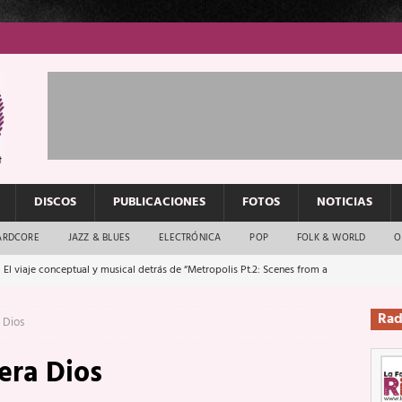
DISCOS
PUBLICACIONES
FOTOS
NOTICIAS
ARDCORE
JAZZ & BLUES
ELECTRÓNICA
POP
FOLK & WORLD
O
 El viaje conceptual y musical detrás de “Metropolis Pt.2: Scenes from a
Rad
 Dios
: El rock urbano sigue en buenas manos
ENTREVISTAS
era Dios
os que van a escucharte te saludan
ENTREVISTAS
Música y arte que forjaron un mito
REPORTAJES