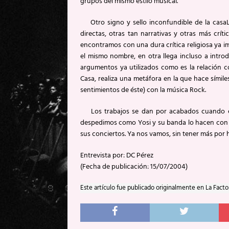
grupos del mismo estilo musical.
Otro signo y sello inconfundible de la casaLo
directas, otras tan narrativas y otras más crí
encontramos con una dura crítica religiosa ya impl
el mismo nombre, en otra llega incluso a intro
argumentos ya utilizados como es la relación c
Casa, realiza una metáfora en la que hace símil
sentimientos de éste) con la música Rock.
Los trabajos se dan por acabados cuando el r
despedimos como Yosi y su banda lo hacen con 
sus conciertos. Ya nos vamos, sin tener más por 
Entrevista por: DC Pérez
(Fecha de publicación: 15/07/2004)
Este artículo fue publicado originalmente en La Facto