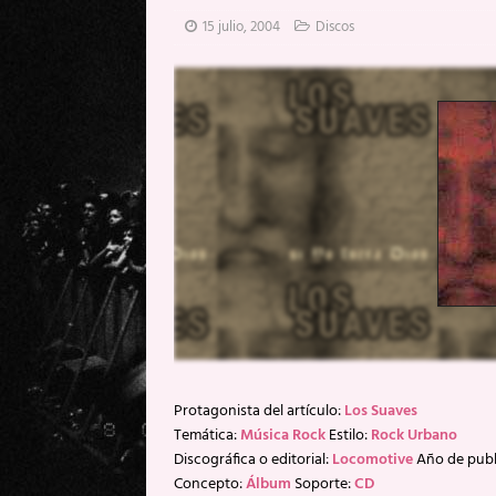
[ 20 mayo, 2026 ]
XpresidentX: 
15 julio, 2004
Discos
[ 17 mayo, 2026 ]
Fito & Fitipal
[ 17 mayo, 2026 ]
Fito & Fitipal
[ 5 agosto, 2026 ]
Florent Gorge
Protagonista del artículo:
Los Suaves
Temática:
Música Rock
Estilo:
Rock Urbano
Discográfica o editorial:
Locomotive
Año de publ
Concepto:
Álbum
Soporte:
CD