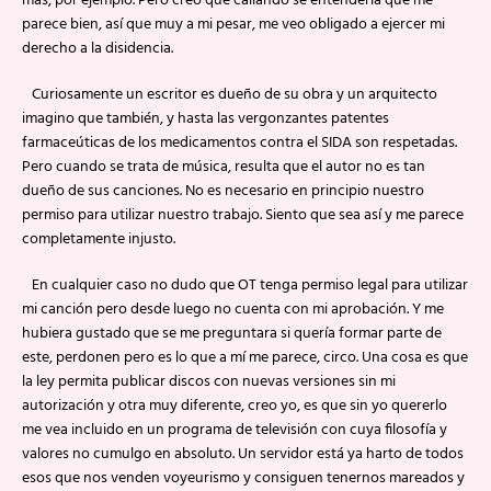
más, por ejemplo. Pero creo que callando se entendería que me
parece bien, así que muy a mi pesar, me veo obligado a ejercer mi
derecho a la disidencia.
Curiosamente un escritor es dueño de su obra y un arquitecto
imagino que también, y hasta las vergonzantes patentes
farmaceúticas de los medicamentos contra el SIDA son respetadas.
Pero cuando se trata de música, resulta que el autor no es tan
dueño de sus canciones. No es necesario en principio nuestro
permiso para utilizar nuestro trabajo. Siento que sea así y me parece
completamente injusto.
En cualquier caso no dudo que OT tenga permiso legal para utilizar
mi canción pero desde luego no cuenta con mi aprobación. Y me
hubiera gustado que se me preguntara si quería formar parte de
este, perdonen pero es lo que a mí me parece, circo. Una cosa es que
la ley permita publicar discos con nuevas versiones sin mi
autorización y otra muy diferente, creo yo, es que sin yo quererlo
me vea incluido en un programa de televisión con cuya filosofía y
valores no cumulgo en absoluto. Un servidor está ya harto de todos
esos que nos venden voyeurismo y consiguen tenernos mareados y