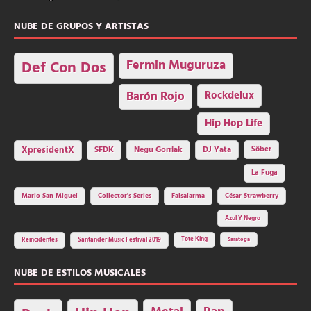
NUBE DE GRUPOS Y ARTISTAS
Fermin Muguruza
Def Con Dos
Barón Rojo
Rockdelux
Hip Hop Life
SFDK
Negu Gorriak
XpresidentX
DJ Yata
Sôber
La Fuga
Mario San Miguel
Collector's Series
Falsalarma
César Strawberry
Azul Y Negro
Tote King
Reincidentes
Santander Music Festival 2019
Saratoga
NUBE DE ESTILOS MUSICALES