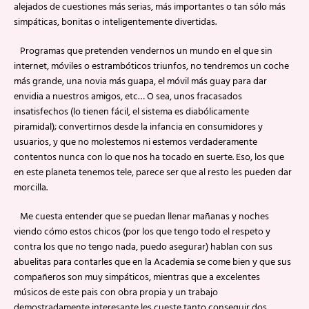
alejados de cuestiones más serias, más importantes o tan sólo más
simpáticas, bonitas o inteligentemente divertidas.
Programas que pretenden vendernos un mundo en el que sin
internet, móviles o estrambóticos triunfos, no tendremos un coche
más grande, una novia más guapa, el móvil más guay para dar
envidia a nuestros amigos, etc… O sea, unos fracasados
insatisfechos (lo tienen fácil, el sistema es diabólicamente
piramidal); convertirnos desde la infancia en consumidores y
usuarios, y que no molestemos ni estemos verdaderamente
contentos nunca con lo que nos ha tocado en suerte. Eso, los que
en este planeta tenemos tele, parece ser que al resto les pueden dar
morcilla.
Me cuesta entender que se puedan llenar mañanas y noches
viendo cómo estos chicos (por los que tengo todo el respeto y
contra los que no tengo nada, puedo asegurar) hablan con sus
abuelitas para contarles que en la Academia se come bien y que sus
compañeros son muy simpáticos, mientras que a excelentes
músicos de este pais con obra propia y un trabajo
demostradamente interesante les cueste tanto conseguir dos