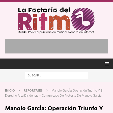
INICIO
REPORTAJES
Manolo GarcÍa: Operación Triunfo Y El
Derecho A La Disidencia – Comunicado De Protesta De Manolo García
Manolo GarcÍa: Operación Triunfo Y