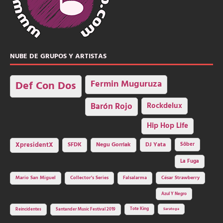
NUBE DE GRUPOS Y ARTISTAS
Fermin Muguruza
Def Con Dos
Barón Rojo
Rockdelux
Hip Hop Life
SFDK
Negu Gorriak
XpresidentX
DJ Yata
Sôber
La Fuga
Mario San Miguel
Collector's Series
Falsalarma
César Strawberry
Azul Y Negro
Tote King
Reincidentes
Santander Music Festival 2019
Saratoga