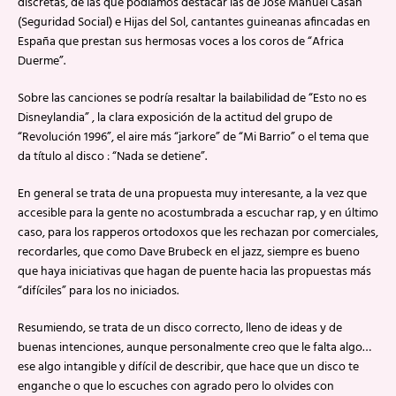
discretas, de las que podíamos destacar las de José Manuel Casañ
(Seguridad Social) e Hijas del Sol, cantantes guineanas afincadas en
España que prestan sus hermosas voces a los coros de “Africa
Duerme”.
Sobre las canciones se podría resaltar la bailabilidad de “Esto no es
Disneylandia” , la clara exposición de la actitud del grupo de
“Revolución 1996”, el aire más “jarkore” de “Mi Barrio” o el tema que
da título al disco : “Nada se detiene”.
En general se trata de una propuesta muy interesante, a la vez que
accesible para la gente no acostumbrada a escuchar rap, y en último
caso, para los rapperos ortodoxos que les rechazan por comerciales,
recordarles, que como Dave Brubeck en el jazz, siempre es bueno
que haya iniciativas que hagan de puente hacia las propuestas más
“difíciles” para los no iniciados.
Resumiendo, se trata de un disco correcto, lleno de ideas y de
buenas intenciones, aunque personalmente creo que le falta algo…
ese algo intangible y difícil de describir, que hace que un disco te
enganche o que lo escuches con agrado pero lo olvides con