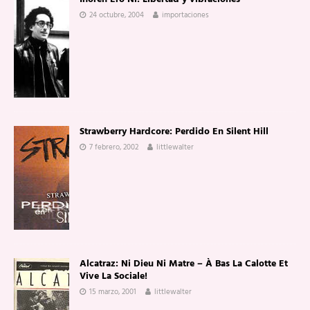
24 octubre, 2004
importaciones
Strawberry Hardcore: Perdido En Silent Hill
7 febrero, 2002
littlewalter
Alcatraz: Ni Dieu Ni Matre – À Bas La Calotte Et
Vive La Sociale!
15 marzo, 2001
littlewalter