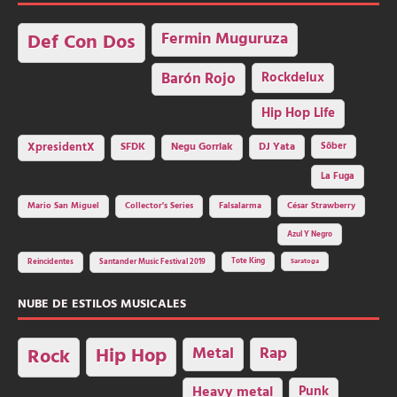
Fermin Muguruza
Def Con Dos
Barón Rojo
Rockdelux
Hip Hop Life
SFDK
Negu Gorriak
XpresidentX
DJ Yata
Sôber
La Fuga
Mario San Miguel
Collector's Series
Falsalarma
César Strawberry
Azul Y Negro
Tote King
Reincidentes
Santander Music Festival 2019
Saratoga
NUBE DE ESTILOS MUSICALES
Hip Hop
Metal
Rap
Rock
Heavy metal
Punk