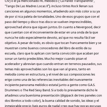
CIV) o el ya mencionado HC melódico (“La Pared Transparente”,
“Tango De Las Madres Locas II”); incluso tintes Rock llenan sus
canciones en algunos momentos, añadiendo aún más color a su ya
de por sí rica paleta de tonalidades. Uno de esos grupos que con el
paso del tiempo y disco tras disco se vuelven imprescindibles,
aprovechad ahora que siguen juntos. En cuanto a Nevergood, decir
que cuentan con el inconveniente de estar en una onda de la que
nunca he sido especialmente devoto, así que no resulta fácil ser
objetivo. A pesar de todo, es obvio que tocan francamente bien y se
muestran como buenos conocedores del libro de estilo de su
escuela, claro que lo aplican con tanta convicción que acaban por
sonar un tanto predecibles. Mucho mejor cuando pisan el
acelerador y abrevian que cuando entran en terrenos pausados, sus
temas más aprovechables son los que van al grano, tanto en
melodía como en estructura, y el nivel de sus composiciones les
erige como una de las referencias inevitables del nuevamente
incipiente panorama melódico estatal junto a gente como G.A.S.
Drummers o The Red Sexy Band. Si a todo lo previamente dicho le
añadimos una buenísima presentación (digipack de tres paneles con
dos libretos a todo color), la buena calidad de sonido, las ideas y el
inmejorable precio (seis euros de nada) creo que hay pocas excusas