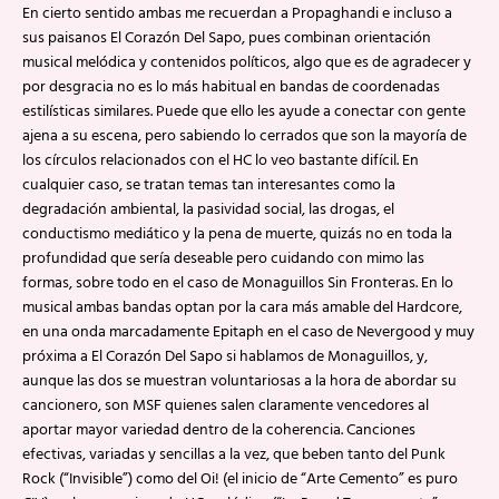
En cierto sentido ambas me recuerdan a Propaghandi e incluso a
sus paisanos El Corazón Del Sapo, pues combinan orientación
musical melódica y contenidos políticos, algo que es de agradecer y
por desgracia no es lo más habitual en bandas de coordenadas
estilísticas similares. Puede que ello les ayude a conectar con gente
ajena a su escena, pero sabiendo lo cerrados que son la mayoría de
los círculos relacionados con el HC lo veo bastante difícil. En
cualquier caso, se tratan temas tan interesantes como la
degradación ambiental, la pasividad social, las drogas, el
conductismo mediático y la pena de muerte, quizás no en toda la
profundidad que sería deseable pero cuidando con mimo las
formas, sobre todo en el caso de Monaguillos Sin Fronteras. En lo
musical ambas bandas optan por la cara más amable del Hardcore,
en una onda marcadamente Epitaph en el caso de Nevergood y muy
próxima a El Corazón Del Sapo si hablamos de Monaguillos, y,
aunque las dos se muestran voluntariosas a la hora de abordar su
cancionero, son MSF quienes salen claramente vencedores al
aportar mayor variedad dentro de la coherencia. Canciones
efectivas, variadas y sencillas a la vez, que beben tanto del Punk
Rock (“Invisible”) como del Oi! (el inicio de “Arte Cemento” es puro