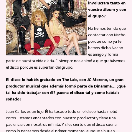
involucrara tanto en
vuestro álbum y con
el grupo?
No hemos tenido que
contactar con Nacho
porque como ya te
hemos dicho Nacho
es amigo y forma
parte de nuestra vida diaria. Él siempre nos animó a que grabásemos
el disco porque es superfan del grupo.
El disco lo habéis grabado en The Lab, con JC Moreno, un gran
productor musical que además formó parte de Dinarama… ¿qué
tal ha sido trabajar con él? ¿suena el disco tal y como habíais
soñado?
Juan Carlos es un lujo. Él ha tocado todo en el disco hasta metió
coros. Estamos encantados con nuestro productor y tiene una
paciencia con nosotros infinita. Y sí es cierto que el disco suena
como lo pensamos desde el primer momento, aunque sin Juan