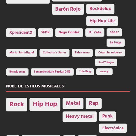
Barón Rojo
Rockdelux
Hip Hop Life
SFDK
Negu Gorriak
XpresidentX
DJ Yata
Sôber
La Fuga
Mario San Miguel
Collector's Series
Falsalarma
César Strawberry
Azul Y Negro
Tote King
Reincidentes
Santander Music Festival 2019
Saratoga
NUBE DE ESTILOS MUSICALES
Hip Hop
Metal
Rap
Rock
Heavy metal
Punk
Electrónica