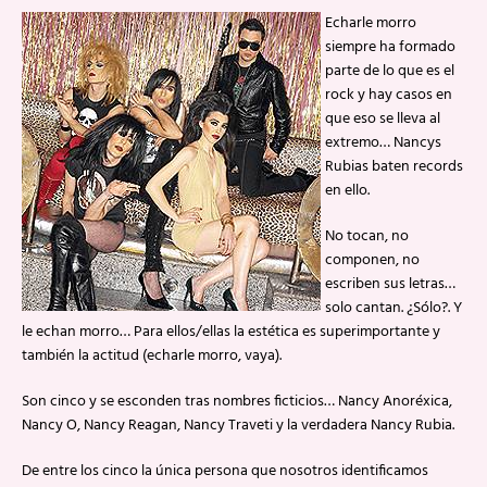
Echarle morro
siempre ha formado
parte de lo que es el
rock y hay casos en
que eso se lleva al
extremo… Nancys
Rubias baten records
en ello.
No tocan, no
componen, no
escriben sus letras…
solo cantan. ¿Sólo?. Y
le echan morro… Para ellos/ellas la estética es superimportante y
también la actitud (echarle morro, vaya).
Son cinco y se esconden tras nombres ficticios… Nancy Anoréxica,
Nancy O, Nancy Reagan, Nancy Traveti y la verdadera Nancy Rubia.
De entre los cinco la única persona que nosotros identificamos