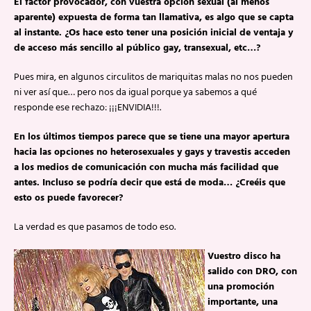
El factor provocador, con vuestra opción sexual (al menos
aparente) expuesta de forma tan llamativa, es algo que se capta
al instante. ¿Os hace esto tener una posición inicial de ventaja y
de acceso más sencillo al público gay, transexual, etc…?
Pues mira, en algunos circulitos de mariquitas malas no nos pueden
ni ver así que… pero nos da igual porque ya sabemos a qué
responde ese rechazo: ¡¡¡ENVIDIA!!!.
En los últimos tiempos parece que se tiene una mayor apertura
hacia las opciones no heterosexuales y gays y travestis acceden
a los medios de comunicación con mucha más facilidad que
antes. Incluso se podría decir que está de moda… ¿Creéis que
esto os puede favorecer?
La verdad es que pasamos de todo eso.
Vuestro disco ha
salido con DRO, con
una promoción
importante, una