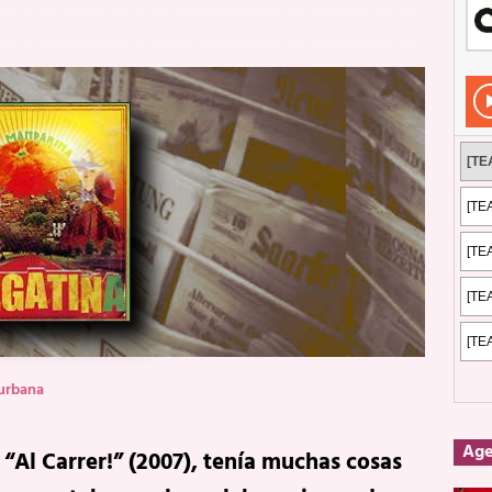
Rockeros certificados
ENTREVISTAS
dis: 2 de mayo de 2026 en Fuengirola
FOTOS
dis: Su ‘aullido’ retumbó ferozmente en Fuengirola.
REPORTAJES
s: La historia de Nintendo Vol. 2
PUBLICACIONES
urbana
Ag
 “Al Carrer!” (2007), tenía muchas cosas