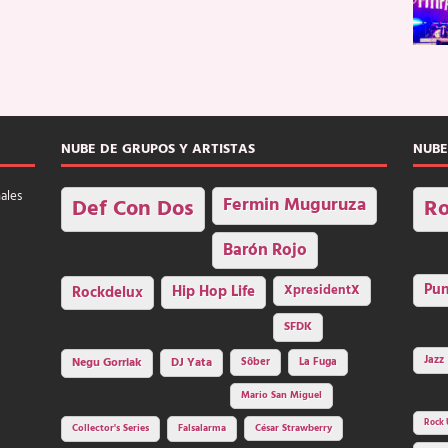
NUBE DE GRUPOS Y ARTISTAS
NUBE
nales
Fermin Muguruza
Def Con Dos
Ro
Barón Rojo
Pu
Rockdelux
Hip Hop Life
XpresidentX
SFDK
Jazz
Negu Gorriak
DJ Yata
Sôber
La Fuga
Mario San Miguel
Rock 
Collector's Series
Falsalarma
César Strawberry