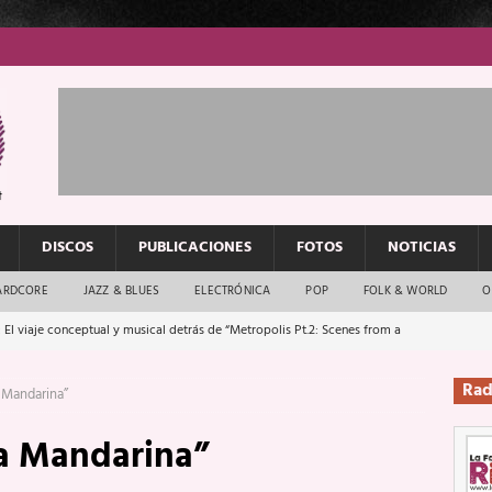
DISCOS
PUBLICACIONES
FOTOS
NOTICIAS
ARDCORE
JAZZ & BLUES
ELECTRÓNICA
POP
FOLK & WORLD
O
 El viaje conceptual y musical detrás de “Metropolis Pt.2: Scenes from a
Rad
 Mandarina”
: El rock urbano sigue en buenas manos
ENTREVISTAS
a Mandarina”
os que van a escucharte te saludan
ENTREVISTAS
Música y arte que forjaron un mito
REPORTAJES