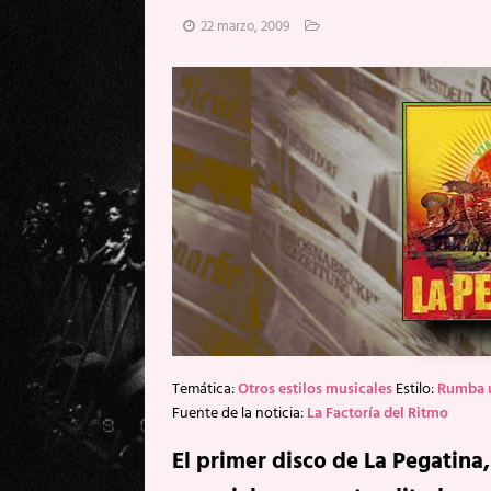
[ 20 mayo, 2026 ]
XpresidentX: 
22 marzo, 2009
[ 17 mayo, 2026 ]
Fito & Fitipal
[ 17 mayo, 2026 ]
Fito & Fitipal
[ 5 agosto, 2026 ]
Florent Gorge
Temática:
Otros estilos musicales
Estilo:
Rumba 
Fuente de la noticia:
La Factoría del Ritmo
El primer disco de La Pegatina,