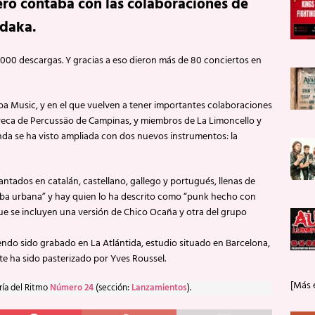
ero contaba con las colaboraciones de
daka.
000 descargas. Y gracias a eso dieron más de 80 conciertos en
ba Music, y en el que vuelven a tener importantes colaboraciones
Eureca de Percussäo de Campinas, y miembros de La Limoncello y
da se ha visto ampliada con dos nuevos instrumentos: la
antados en catalán, castellano, gallego y portugués, llenas de
rumba urbana” y hay quien lo ha descrito como “punk hecho con
que se incluyen una versión de Chico Ocaña y otra del grupo
endo sido grabado en La Atlántida, estudio situado en Barcelona,
te ha sido pasterizado por Yves Roussel.
[Más 
ría del Ritmo
Número 24
(sección:
Lanzamientos
).