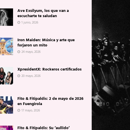
Ave Exsilyum, los que van a
escucharte te saludan
1 junio, 2026
Iron Maiden: Música y arte que
forjaron un mito
24 mayo, 2026
XpresidentX: Rockeros certificados
20 mayo, 2026
Fito & Fitipaldis: 2 de mayo de 2026
en Fuengirola
17 mayo, 2026
Fito & Fitipaldis: Su ‘aullido’