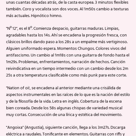
unas cuantas décadas atrás, de la casta europea. 3 minutos flexibles
también. Coro y vocalista son dos voces. Al 1m50s cambio a texturas
más actuales. Hipnótico himno.
"Nº 12", es el 8º. Comienza despacio, guitarras maduras. Limpias,
agradables hasta los 14s. Ahí se encadena la progresión fresca, con
clásicos brillos dando paso a los 28s a un empalme más vertiginoso.
Alguien uniformado espera. Momentos Chungos. Colores vivos del
antifascismo. Un cambio al 1m18s con una guitarra de fondo hasta el
1m29s. Problemas, enfrentamientos, narración de hechos. Canción
reivindicativa en un tiempo intermedio con un cambio desde los 2m
25s a otra temperatura clasificable como más punk para este corte.
"Nation of oi!, se encadena al anterior mediante una crisálida de
aspectos instrumentales en las raíces de lo que es la nación del estilo
y de la filosofía de la vida. Letra en inglés. Cobertura de la escena
bien coreada. Desde los 58s algunas chispas de variedad musical
muy cortas. Consecución de una lírica y estética del movimiento.
"Angoixa" (Angustia), siguiente canción, llega a los 3m27s. Dscarga
eléctrica a raudales. Tonificante en elementos. Guitarras con riffs y