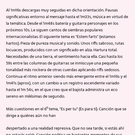
Al 1m16s descargas muy seguidas en dicha orientación. Pausas
significativas entorno al mensaje hasta el 1m33s, música en virtud de
la temática. Desde el 1m48s batería y guitarra personajes en los
próximos 10s. Le siguen cantos de siembras populares
internacionalistas. El siguiente tema es "Estem farts" (estamos
hartos). Pieza de pureza musical y sonido. Unos riffs sabroso, rutas
locuaces, producidos con un significado en alza. Hartura total.
Necesidades de una tierra, el sentimiento hacia ella. Casi hasta los
59s entre las columnas de guitarras se inmiscuye una pequeña
tonalidad más rockera de otras cuerdas aplicando riffs sedosos.
Continua el ritmo anterior siendo más emergente entre el 1m16s y el
1m41s (aprox), con un cambio a un registro ascendente variado
hasta el 1m 54s, en el que creo que el bajista administra un eco
sereno en milésimas de segundo.
Más cuestiones en el 6º tema, "Es per tu" (Es para tí). Canción que se
dirige a quiénes aún no han
despertado a una realidad represiva. Que no sea tarde, si estás ahí