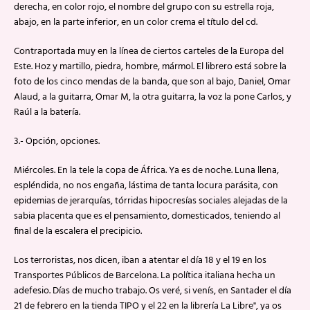
derecha, en color rojo, el nombre del grupo con su estrella roja,
abajo, en la parte inferior, en un color crema el título del cd.
Contraportada muy en la línea de ciertos carteles de la Europa del
Este. Hoz y martillo, piedra, hombre, mármol. El librero está sobre la
foto de los cinco mendas de la banda, que son al bajo, Daniel, Omar
Alaud, a la guitarra, Omar M, la otra guitarra, la voz la pone Carlos, y
Raúl a la batería.
3.- Opción, opciones.
Miércoles. En la tele la copa de África. Ya es de noche. Luna llena,
espléndida, no nos engaña, lástima de tanta locura parásita, con
epidemias de jerarquías, tórridas hipocresías sociales alejadas de la
sabia placenta que es el pensamiento, domesticados, teniendo al
final de la escalera el precipicio.
Los terroristas, nos dicen, iban a atentar el día 18 y el 19 en los
Transportes Públicos de Barcelona. La política italiana hecha un
adefesio. Días de mucho trabajo. Os veré, si venís, en Santader el día
21 de febrero en la tienda TIPO y el 22 en la librería La Libre", ya os