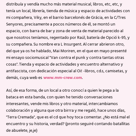
distribuía y vendía mucho más material musical, libros, etc, etc, y
tenía un local, librería, tienda de música y espacio de actividades con
mi compañera, Viky, en el barrio barcelonés de Grácia, en la C/Tres
Senyores, precisamente a pocos números de él, se montó un
espacio, con barra de bar y zona de venta de material parecido al
que nosotros teníamos, regentado por Raúl, batería de Opció k-95, y
su compañera. Su nombre era L Insurgent. Al cerrar abrieron otro,
del que ya os he hablado, Mai Moriren, en el que en mayo presenté
mi ensayo sociomusical "Van contra el punk y contra tantas otras
cosas". Tienda y espacio de actividades y encuentro alternativo y
antifascista, con dedicación especial al Oi! -libros, cd.s, camisetas, y
demás, cuya web es
www.mm-crew.com
.
Así, de esa forma, de un local a otro conocí a quien le pega a la
bataca en esta banda, con quien he tenido conversaciones
interesantes, vende mis libros y otro material, intercambiamos
colaboración y alguna que otra birrra y me regaló, hace unos días,
"Terra Cremada", que es el cd que hoy toca comentar. ¿No está mal el
encuentro y su historia, verdad? (pronto seguiré contando batallitas
de abuelete, je,je)