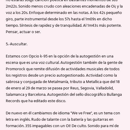
no estarás sol@. Canción poética en bastantes momentos de sus
2m22s. Sonido menos crudo con aleaciones encadenadas de Oi¡ y la
voz a los 20s. Enfoque determinado en las notas. A los 42s pequeño
giro, parte instrumental desde los 57s hasta el 1m09s en dicho
tiempo. Síntesis de rapidez y de tranquilidad. Al 1m43s más potente.
Pensar, actuar o ser.
5.-Auscultar.
Estamos con Opcio k-95 en la opción de la autogestión en una
escena que es una voz cultural. Autogestión también de la gente de
Promorock que remite difusión de actividades musicales de todos
los registros desde un precio autogestionado. Actividad como la
sabrosa y conjugada de Metalmanía, tributo a Metallica que del 18
de enero al 29 de marzo se pasea por Reus, Segovia, Valladolid,
Salamanca y Barcelona. Autogestión del sello discográfico Bullanga
Records que ha editado este disco.
De nuevo en él cambiamos de idioma "We ve Free", es un tema con
letra en inglés. Rudo de talante con la batería y las guitarras en
formación. 35S impagables con un OI! De culto. Sonido para mí de