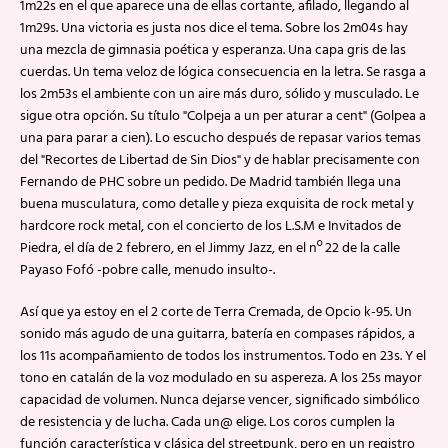
1m22s en el que aparece una de ellas cortante, afilado, llegando al
1m29s. Una victoria es justa nos dice el tema. Sobre los 2m04s hay
una mezcla de gimnasia poética y esperanza. Una capa gris de las
cuerdas. Un tema veloz de lógica consecuencia en la letra. Se rasga a
los 2m53s el ambiente con un aire más duro, sólido y musculado. Le
sigue otra opción. Su título "Colpeja a un per aturar a cent" (Golpea a
una para parar a cien). Lo escucho después de repasar varios temas
del "Recortes de Libertad de Sin Dios" y de hablar precisamente con
Fernando de PHC sobre un pedido. De Madrid también llega una
buena musculatura, como detalle y pieza exquisita de rock metal y
hardcore rock metal, con el concierto de los L.S.M e Invitados de
Piedra, el día de 2 febrero, en el Jimmy Jazz, en el nº 22 de la calle
Payaso Fofó -pobre calle, menudo insulto-.
Así que ya estoy en el 2 corte de Terra Cremada, de Opcio k-95. Un
sonido más agudo de una guitarra, batería en compases rápidos, a
los 11s acompañamiento de todos los instrumentos. Todo en 23s. Y el
tono en catalán de la voz modulado en su aspereza. A los 25s mayor
capacidad de volumen. Nunca dejarse vencer, significado simbólico
de resistencia y de lucha. Cada un@ elige. Los coros cumplen la
función característica y clásica del streetpunk, pero en un registro