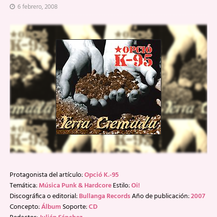
6 febrero, 2008
Protagonista del artículo:
Opció K.-95
Temática:
Música Punk & Hardcore
Estilo:
Oi!
Discográfica o editorial:
Bullanga Records
Año de publicación:
2007
Concepto:
Álbum
Soporte:
CD