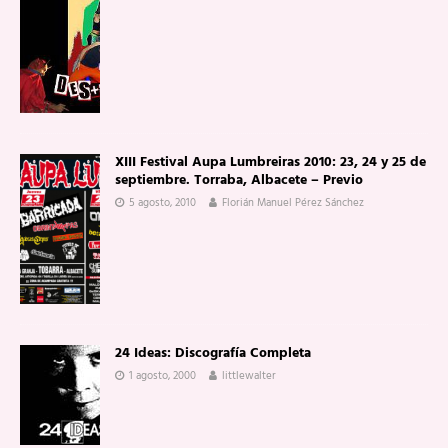
XIII Festival Aupa Lumbreiras 2010: 23, 24 y 25 de
septiembre. Torraba, Albacete – Previo
5 agosto, 2010
Florián Manuel Pérez Sánchez
24 Ideas: Discografía Completa
1 agosto, 2000
littlewalter