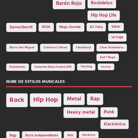
Barón Rojo
Rockdelux
Hip Hop Life
SFDK
Negu Gorriak
XpresidentX
DJ Yata
Sôber
La Fuga
Mario San Miguel
Collector's Series
Falsalarma
César Strawberry
Azul Y Negro
Tote King
Reincidentes
Santander Music Festival 2019
Saratoga
NUBE DE ESTILOS MUSICALES
Hip Hop
Metal
Rap
Rock
Heavy metal
Punk
Electrónica
Rock independiente
Jazz
Hardcore
Pop