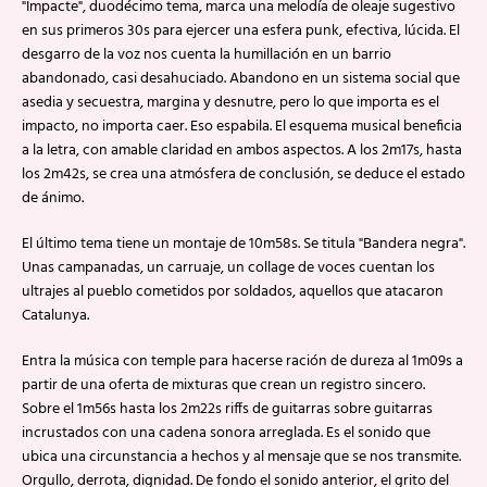
"Impacte", duodécimo tema, marca una melodía de oleaje sugestivo
en sus primeros 30s para ejercer una esfera punk, efectiva, lúcida. El
desgarro de la voz nos cuenta la humillación en un barrio
abandonado, casi desahuciado. Abandono en un sistema social que
asedia y secuestra, margina y desnutre, pero lo que importa es el
impacto, no importa caer. Eso espabila. El esquema musical beneficia
a la letra, con amable claridad en ambos aspectos. A los 2m17s, hasta
los 2m42s, se crea una atmósfera de conclusión, se deduce el estado
de ánimo.
El último tema tiene un montaje de 10m58s. Se titula "Bandera negra".
Unas campanadas, un carruaje, un collage de voces cuentan los
ultrajes al pueblo cometidos por soldados, aquellos que atacaron
Catalunya.
Entra la música con temple para hacerse ración de dureza al 1m09s a
partir de una oferta de mixturas que crean un registro sincero.
Sobre el 1m56s hasta los 2m22s riffs de guitarras sobre guitarras
incrustados con una cadena sonora arreglada. Es el sonido que
ubica una circunstancia a hechos y al mensaje que se nos transmite.
Orgullo, derrota, dignidad. De fondo el sonido anterior, el grito del