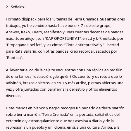
2.- Señales.
Formato digipack para los 13 temas de Terra Cremada. Sus anteriores
trabajos, yo he vendido hasta hace poco k-7 s de este grupo,
Answer, Kako, Kuero, Manifesto y unas cuantas decenas de bandas
más, ¡tope añejo!, son "KAP OPORTUNITAT", en cd y k-7, editado por
"Propaganda pel fet", y las cintas: "Cinta antirepresiva" y "Libertad
para Rafa Ballarín, con otras bandas, creo recordar, sacados por
"Bootleg".
Al levantar el cd de la caja te encuentras con una réplica en redskin
de una famosa ilustración, ¿de quién? Os cuento, y os reto a qué lo
adivinéis, brazos abiertos, en cruz y más arriba, piernas abiertas una
vez y otra juntadas con parafernalia del estilo y otros elementos
diversos.
Unas manos en blanco y negro recogen un puñado de tierra marrón
sobre tierra marrón, "Terra Cremada" en la portada, señal ética del
exterminio y estrangulamiento que nos asesina a diario y de la
represión a un pueblo y un idioma, en sí, a una cultura. Arriba, a la