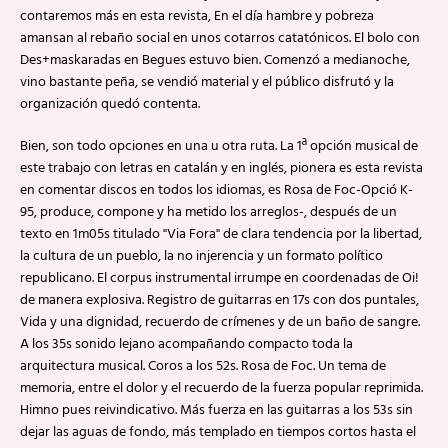
contaremos más en esta revista, En el día hambre y pobreza
amansan al rebaño social en unos cotarros catatónicos. El bolo con
Des+maskaradas en Begues estuvo bien. Comenzó a medianoche,
vino bastante peña, se vendió material y el público disfrutó y la
organización quedó contenta.
Bien, son todo opciones en una u otra ruta. La 1ª opción musical de
este trabajo con letras en catalán y en inglés, pionera es esta revista
en comentar discos en todos los idiomas, es Rosa de Foc-Opció K-
95, produce, compone y ha metido los arreglos-, después de un
texto en 1m05s titulado "Via Fora" de clara tendencia por la libertad,
la cultura de un pueblo, la no injerencia y un formato político
republicano. El corpus instrumental irrumpe en coordenadas de Oi!
de manera explosiva. Registro de guitarras en 17s con dos puntales,
Vida y una dignidad, recuerdo de crímenes y de un baño de sangre.
A los 35s sonido lejano acompañando compacto toda la
arquitectura musical. Coros a los 52s. Rosa de Foc. Un tema de
memoria, entre el dolor y el recuerdo de la fuerza popular reprimida.
Himno pues reivindicativo. Más fuerza en las guitarras a los 53s sin
dejar las aguas de fondo, más templado en tiempos cortos hasta el