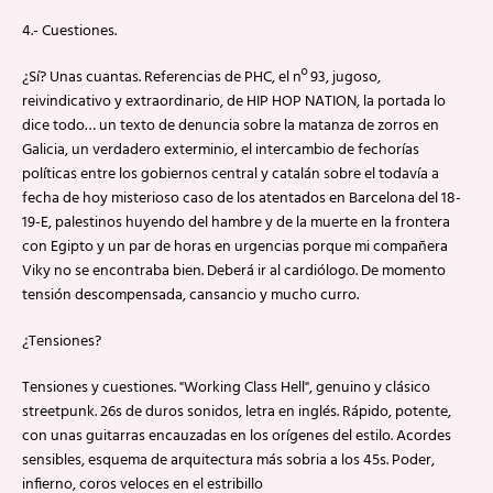
4.- Cuestiones.
¿Sí? Unas cuantas. Referencias de PHC, el nº 93, jugoso,
reivindicativo y extraordinario, de HIP HOP NATION, la portada lo
dice todo… un texto de denuncia sobre la matanza de zorros en
Galicia, un verdadero exterminio, el intercambio de fechorías
políticas entre los gobiernos central y catalán sobre el todavía a
fecha de hoy misterioso caso de los atentados en Barcelona del 18-
19-E, palestinos huyendo del hambre y de la muerte en la frontera
con Egipto y un par de horas en urgencias porque mi compañera
Viky no se encontraba bien. Deberá ir al cardiólogo. De momento
tensión descompensada, cansancio y mucho curro.
¿Tensiones?
Tensiones y cuestiones. "Working Class Hell", genuino y clásico
streetpunk. 26s de duros sonidos, letra en inglés. Rápido, potente,
con unas guitarras encauzadas en los orígenes del estilo. Acordes
sensibles, esquema de arquitectura más sobria a los 45s. Poder,
infierno, coros veloces en el estribillo