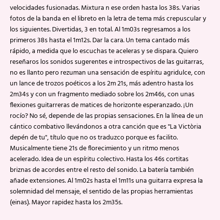
velocidades fusionadas. Mixtura n ese orden hasta los 38s. Varias
fotos de la banda en el libreto en la letra de tema más crepuscular y
los siguientes. Divertidas, 3 en total. Al 1m03s regresamos a los
primeros 38s hasta el 1m12s. Dar la cara. Un tema cantado más
rápido, a medida que lo escuchas te aceleras y se dispara. Quiero
reseñaros los sonidos sugerentes e introspectivos de las guitarras,
no es llanto pero rezuman una sensación de espíritu agridulce, con
un lance de trozos poéticos a los 2m 21s, más adentro hasta los
2m34s y con un fragmento mediado sobre los 2m46s, con unas
flexiones guitarreras de matices de horizonte esperanzado. ¡Un
rocío? No sé, depende de las propias sensaciones. En la línea de un
cántico combativo llevándonos a otra canción que es "La Victòria
depén de tu", título que no os traduzco porque es facilito.
Musicalmente tiene 21s de florecimiento y un ritmo menos
acelerado. Idea de un espíritu colectivo. Hasta los 46s cortitas
briznas de acordes entre el resto del sonido. La batería también
añade extensiones. Al 1m02s hasta el 1m11s una guitarra expresa la
solemnidad del mensaje, el sentido de las propias herramientas
(einas). Mayor rapidez hasta los 2m35s.