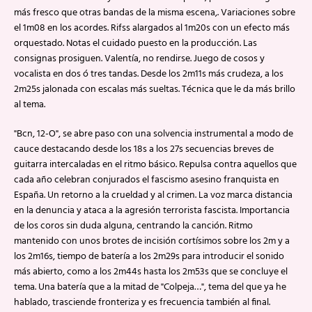
más fresco que otras bandas de la misma escena,. Variaciones sobre
el 1m08 en los acordes. Rifss alargados al 1m20s con un efecto más
orquestado. Notas el cuidado puesto en la producción. Las
consignas prosiguen. Valentía, no rendirse. Juego de cosos y
vocalista en dos ó tres tandas. Desde los 2m11s más crudeza, a los
2m25s jalonada con escalas más sueltas. Técnica que le da más brillo
al tema.
"Bcn, 12-O", se abre paso con una solvencia instrumental a modo de
cauce destacando desde los 18s a los 27s secuencias breves de
guitarra intercaladas en el ritmo básico. Repulsa contra aquellos que
cada año celebran conjurados el fascismo asesino franquista en
España. Un retorno a la crueldad y al crimen. La voz marca distancia
en la denuncia y ataca a la agresión terrorista fascista. Importancia
de los coros sin duda alguna, centrando la canción. Ritmo
mantenido con unos brotes de incisión cortísimos sobre los 2m y a
los 2m16s, tiempo de batería a los 2m29s para introducir el sonido
más abierto, como a los 2m44s hasta los 2m53s que se concluye el
tema. Una batería que a la mitad de "Colpeja…", tema del que ya he
hablado, trasciende fronteriza y es frecuencia también al final.