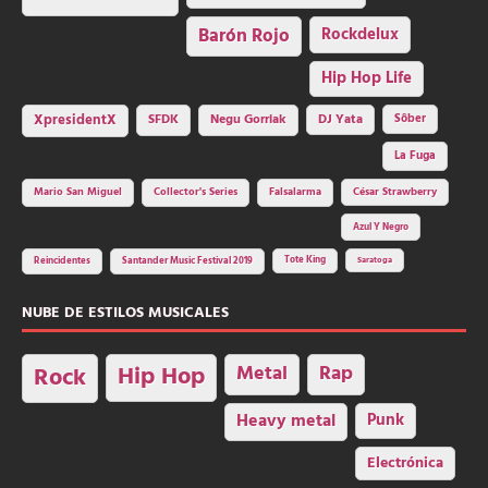
Barón Rojo
Rockdelux
Hip Hop Life
SFDK
Negu Gorriak
XpresidentX
DJ Yata
Sôber
La Fuga
Mario San Miguel
Collector's Series
Falsalarma
César Strawberry
Azul Y Negro
Tote King
Reincidentes
Santander Music Festival 2019
Saratoga
NUBE DE ESTILOS MUSICALES
Hip Hop
Metal
Rap
Rock
Heavy metal
Punk
Electrónica