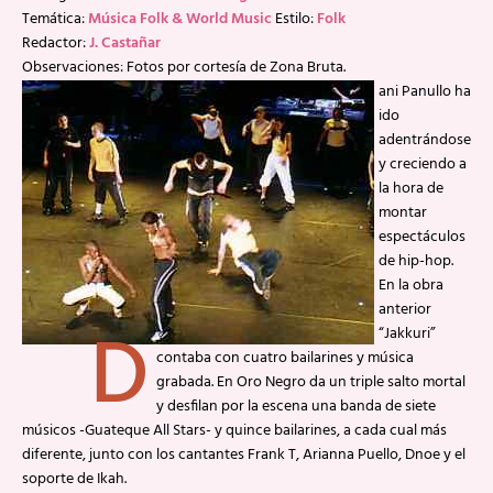
Temática:
Música Folk & World Music
Estilo:
Folk
Redactor:
J. Castañar
Observaciones: Fotos por cortesía de Zona Bruta.
ani Panullo ha
ido
adentrándose
y creciendo a
la hora de
montar
espectáculos
de hip-hop.
En la obra
anterior
D
“Jakkuri”
contaba con cuatro bailarines y música
grabada. En Oro Negro da un triple salto mortal
y desfilan por la escena una banda de siete
músicos -Guateque All Stars- y quince bailarines, a cada cual más
diferente, junto con los cantantes Frank T, Arianna Puello, Dnoe y el
soporte de Ikah.