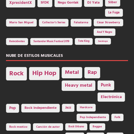
SFDK
Negu Gorriak
XpresidentX
DJ Yata
Sôber
La Fuga
Mario San Miguel
Collector's Series
Falsalarma
César Strawberry
Azul Y Negro
Tote King
Reincidentes
Santander Music Festival 2019
Saratoga
NUBE DE ESTILOS MUSICALES
Hip Hop
Metal
Rap
Rock
Heavy metal
Punk
Electrónica
Rock independiente
Jazz
Hardcore
Pop
Pop Independiente
Folk
Rock Urbano
Reggae
Rock mestizo
Canción de autor