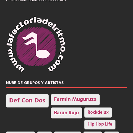
Más información sobre las Cookies
NUBE DE GRUPOS Y ARTISTAS
Fermin Muguruza
Def Con Dos
Barón Rojo
Rockdelux
Hip Hop Life