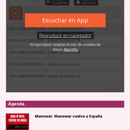
Agenda
Manowar: Manowar vuelve a España