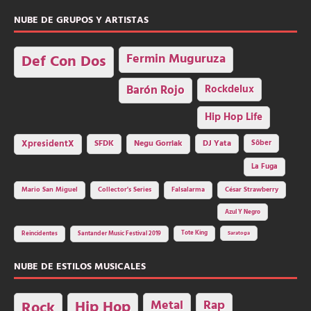
NUBE DE GRUPOS Y ARTISTAS
Fermin Muguruza
Def Con Dos
Barón Rojo
Rockdelux
Hip Hop Life
SFDK
Negu Gorriak
XpresidentX
DJ Yata
Sôber
La Fuga
Mario San Miguel
Collector's Series
Falsalarma
César Strawberry
Azul Y Negro
Tote King
Reincidentes
Santander Music Festival 2019
Saratoga
NUBE DE ESTILOS MUSICALES
Hip Hop
Metal
Rap
Rock