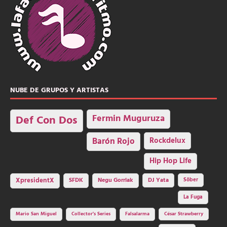
NUBE DE GRUPOS Y ARTISTAS
Fermin Muguruza
Def Con Dos
Barón Rojo
Rockdelux
Hip Hop Life
SFDK
Negu Gorriak
XpresidentX
DJ Yata
Sôber
La Fuga
Mario San Miguel
Collector's Series
Falsalarma
César Strawberry