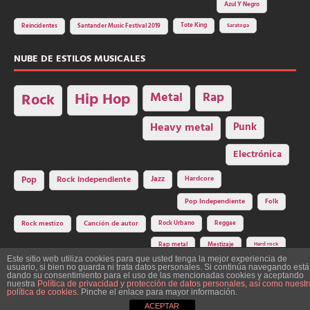
Azul Y Negro
Tote King
Reincidentes
Santander Music Festival 2019
Saratoga
NUBE DE ESTILOS MUSICALES
Hip Hop
Metal
Rap
Rock
Heavy metal
Punk
Electrónica
Rock independiente
Jazz
Hardcore
Pop
Pop Independiente
Folk
Rock Urbano
Reggae
Rock mestizo
Canción de autor
Rap metal
Mestizaje
Hard rock
Este sitio web utiliza cookies para que usted tenga la mejor experiencia de
usuario, si bien no guarda ni trata datos personales. Si continúa navegando está
dando su consentimiento para el uso de las mencionadas cookies y aceptando
nuestra
Política de privacidad y protección de datos personales, así como nuestr
Construcción y diseño: La Factoría del Ritmo Art Studio. Edita: Asociación
política de cookies
. Pinche el enlace para mayor información.
Cultural Y Dale Ritmo!
ACEPTAR