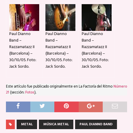
Paul Dianno
Paul Dianno
Paul Dianno
Band –
Band –
Band –
Razzamatazz II
Razzamatazz II
Razzamatazz II
(Barcelona) –
(Barcelona) –
(Barcelona) –
30/10/05. Foto:
30/10/05. Foto:
30/10/05. Foto:
Jack Sordo.
Jack Sordo.
Jack Sordo.
Este artículo fue publicado originalmente en La Factoría del Ritmo
Número
21
(sección:
Fotos
).
METAL
MÚSICA METAL
PAUL DIANNO BAND