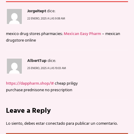
JorgeItept
dice:
22 ENERO, 2025 A LAS 9:08 AM
mexico drug stores pharmacies:
Mexican Easy Pharm
– mexican
drugstore online
AlbertTup
dice:
25 ENERO, 2025 A LAS 10:03 AM
https://dappharm.shop/#
cheap priligy
purchase prednisone no prescription
Leave a Reply
Lo siento, debes estar
conectado
para publicar un comentario.