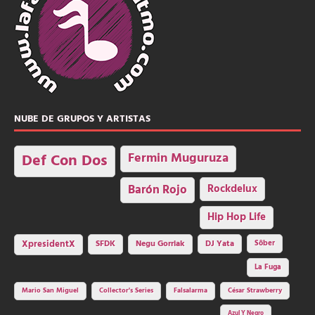
NUBE DE GRUPOS Y ARTISTAS
Fermin Muguruza
Def Con Dos
Barón Rojo
Rockdelux
Hip Hop Life
SFDK
Negu Gorriak
XpresidentX
DJ Yata
Sôber
La Fuga
Mario San Miguel
Collector's Series
Falsalarma
César Strawberry
Azul Y Negro