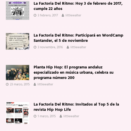
La Factoria Del Ritmo: Hoy 3 de febrero de 2017,
cumple 22 años
3 febrero, 2017
littlewalter
La Factoria Del Ritmo: Participará en WordCamp
Santander, el 5 de noviembre
3 noviembre, 2016
littlewalter
Planta Hip Hop: El programa andaluz
especializado en música urbana, celebra su
programa número 200
23 marzo, 2015
littlewalter
La Factoria Del Ritmo: Invitados al Top 5 de la
revista Hip Hop Life
1 marzo, 2015
littlewalter