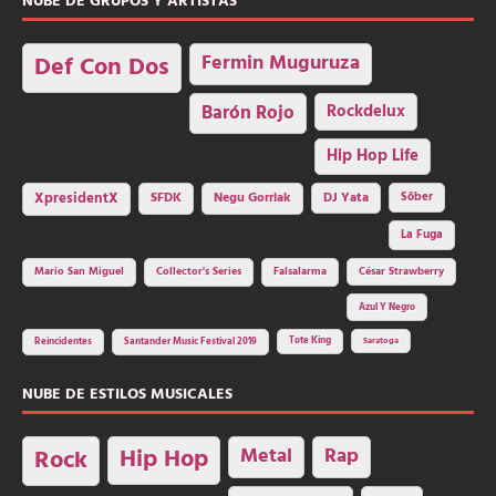
NUBE DE GRUPOS Y ARTISTAS
Fermin Muguruza
Def Con Dos
Barón Rojo
Rockdelux
Hip Hop Life
SFDK
Negu Gorriak
XpresidentX
DJ Yata
Sôber
La Fuga
Mario San Miguel
Collector's Series
Falsalarma
César Strawberry
Azul Y Negro
Tote King
Reincidentes
Santander Music Festival 2019
Saratoga
NUBE DE ESTILOS MUSICALES
Hip Hop
Metal
Rap
Rock